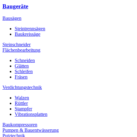
Baugeräte
Bausägen
Steintrennsägen
Baukreissäge
Steinschneider
Flächenbearbeitung
Schneiden
Glätten
Schleifen
Fräsen
Verdichtungstechnik
Walzen
Rüttler
Stampfer
Vibrationsplatten
Baukompressoren
Pumpen & Bauentwässerung
Putztechnik