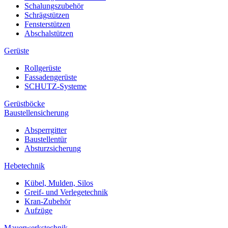
Schalungszubehör
Schrägstützen
Fensterstützen
Abschalstützen
Gerüste
Rollgerüste
Fassadengerüste
SCHUTZ-Systeme
Gerüstböcke
Baustellensicherung
Absperrgitter
Baustellentür
Absturzsicherung
Hebetechnik
Kübel, Mulden, Silos
Greif- und Verlegetechnik
Kran-Zubehör
Aufzüge
Mauerwerkstechnik