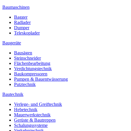
Baumaschinen
Bagger
Radlader
Dumper
Teleskoplader
Baugeräte
Bausägen
Steinschneider
Flächenbearbeitung
Verdichtungstechnik
Baukompressoren
Pumpen & Bauentwässerung
Putztechnik
Bautechnik
Verlege- und Greiftechnik
Hebetechnik
Mauerwerkstechnik
Gerüste & Bautreppen
Schalungssysteme
Verkehrstechnik