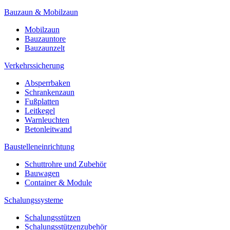
Bauzaun & Mobilzaun
Mobilzaun
Bauzauntore
Bauzaunzelt
Verkehrssicherung
Absperrbaken
Schrankenzaun
Fußplatten
Leitkegel
Warnleuchten
Betonleitwand
Baustelleneinrichtung
Schuttrohre und Zubehör
Bauwagen
Container & Module
Schalungssysteme
Schalungsstützen
Schalungsstützenzubehör