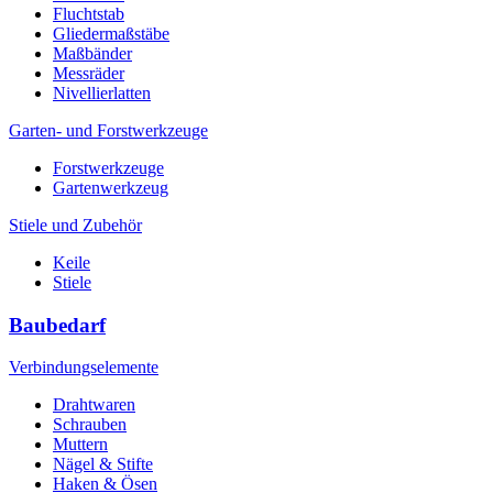
Fluchtstab
Gliedermaßstäbe
Maßbänder
Messräder
Nivellierlatten
Garten- und Forstwerkzeuge
Forstwerkzeuge
Gartenwerkzeug
Stiele und Zubehör
Keile
Stiele
Baubedarf
Verbindungselemente
Drahtwaren
Schrauben
Muttern
Nägel & Stifte
Haken & Ösen