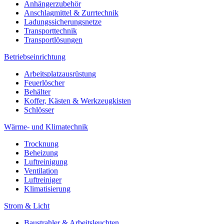
Anhängerzubehör
Anschlagmittel & Zurrtechnik
Ladungssicherungsnetze
Transporttechnik
Transportlösungen
Betriebseinrichtung
Arbeitsplatzausrüstung
Feuerlöscher
Behälter
Koffer, Kästen & Werkzeugkisten
Schlösser
Wärme- und Klimatechnik
Trocknung
Beheizung
Luftreinigung
Ventilation
Luftreiniger
Klimatisierung
Strom & Licht
Baustrahler & Arbeitsleuchten