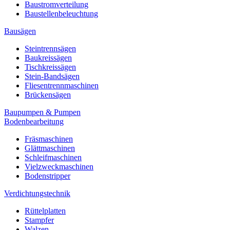
Baustromverteilung
Baustellenbeleuchtung
Bausägen
Steintrennsägen
Baukreissägen
Tischkreissägen
Stein-Bandsägen
Fliesentrennmaschinen
Brückensägen
Baupumpen & Pumpen
Bodenbearbeitung
Fräsmaschinen
Glättmaschinen
Schleifmaschinen
Vielzweckmaschinen
Bodenstripper
Verdichtungstechnik
Rüttelplatten
Stampfer
Walzen