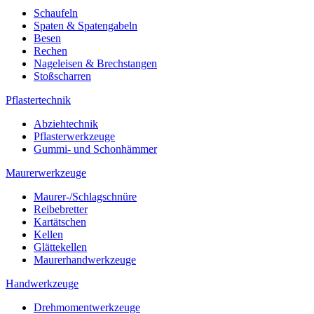
Schaufeln
Spaten & Spatengabeln
Besen
Rechen
Nageleisen & Brechstangen
Stoßscharren
Pflastertechnik
Abziehtechnik
Pflasterwerkzeuge
Gummi- und Schonhämmer
Maurerwerkzeuge
Maurer-/Schlagschnüre
Reibebretter
Kartätschen
Kellen
Glättekellen
Maurerhandwerkzeuge
Handwerkzeuge
Drehmomentwerkzeuge