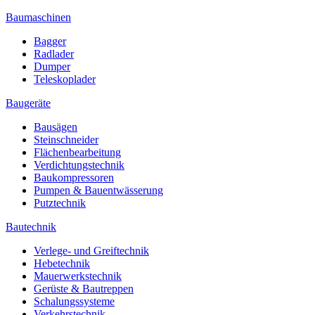
Baumaschinen
Bagger
Radlader
Dumper
Teleskoplader
Baugeräte
Bausägen
Steinschneider
Flächenbearbeitung
Verdichtungstechnik
Baukompressoren
Pumpen & Bauentwässerung
Putztechnik
Bautechnik
Verlege- und Greiftechnik
Hebetechnik
Mauerwerkstechnik
Gerüste & Bautreppen
Schalungssysteme
Verkehrstechnik