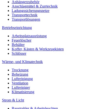
Anhängerzubehör
Anschlagmittel & Zurrtechnik
Ladungssicherungsnetze
Transporttechnik
Transportlösungen
Betriebseinrichtung
Arbeitsplatzausrüstung
Feuerlöscher
Behälter
Koffer, Kästen & Werkzeugkisten
Schlösser
Wärme- und Klimatechnik
Trocknung
Beheizung
Luftreinigung
Ventilation
Luftreiniger
Klimatisierung
Strom & Licht
Baustrahler & Arbeitsleuchten