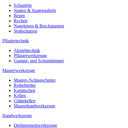
Schaufeln
Spaten & Spatengabeln
Besen
Rechen
Nageleisen & Brechstangen
Stoßscharren
Pflastertechnik
Abziehtechnik
Pflasterwerkzeuge
Gummi- und Schonhämmer
Maurerwerkzeuge
Maurer-/Schlagschnüre
Reibebretter
Kartätschen
Kellen
Glättekellen
Maurerhandwerkzeuge
Handwerkzeuge
Drehmomentwerkzeuge