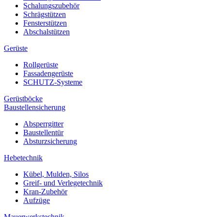
Schalungszubehör
Schrägstützen
Fensterstützen
Abschalstützen
Gerüste
Rollgerüste
Fassadengerüste
SCHUTZ-Systeme
Gerüstböcke
Baustellensicherung
Absperrgitter
Baustellentür
Absturzsicherung
Hebetechnik
Kübel, Mulden, Silos
Greif- und Verlegetechnik
Kran-Zubehör
Aufzüge
Mauerwerkstechnik