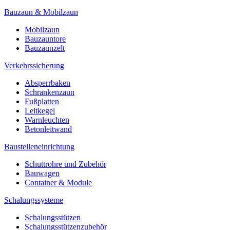
Bauzaun & Mobilzaun
Mobilzaun
Bauzauntore
Bauzaunzelt
Verkehrssicherung
Absperrbaken
Schrankenzaun
Fußplatten
Leitkegel
Warnleuchten
Betonleitwand
Baustelleneinrichtung
Schuttrohre und Zubehör
Bauwagen
Container & Module
Schalungssysteme
Schalungsstützen
Schalungsstützenzubehör