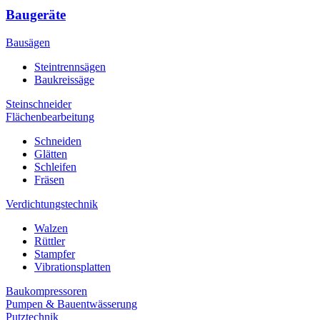
Baugeräte
Bausägen
Steintrennsägen
Baukreissäge
Steinschneider
Flächenbearbeitung
Schneiden
Glätten
Schleifen
Fräsen
Verdichtungstechnik
Walzen
Rüttler
Stampfer
Vibrationsplatten
Baukompressoren
Pumpen & Bauentwässerung
Putztechnik