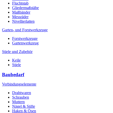
Fluchtstab
Gliedermaßstäbe
Maßbänder
Messräder
Nivellierlatten
Garten- und Forstwerkzeuge
Forstwerkzeuge
Gartenwerkzeug
Stiele und Zubehör
Keile
Stiele
Baubedarf
Verbindungselemente
Drahtwaren
Schrauben
Muttern
Nägel & Stifte
Haken & Ösen