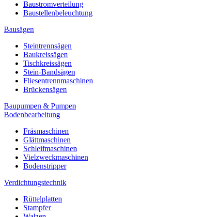
Baustromverteilung
Baustellenbeleuchtung
Bausägen
Steintrennsägen
Baukreissägen
Tischkreissägen
Stein-Bandsägen
Fliesentrennmaschinen
Brückensägen
Baupumpen & Pumpen
Bodenbearbeitung
Fräsmaschinen
Glättmaschinen
Schleifmaschinen
Vielzweckmaschinen
Bodenstripper
Verdichtungstechnik
Rüttelplatten
Stampfer
Walzen