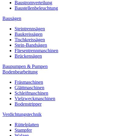
Baustromverteilung
Baustellenbeleuchtung
Bausägen
Steintrennsägen
Baukreissägen
Tischkreissägen
Stein-Bandsägen
Fliesentrennmaschinen
Brückensägen
Baupumpen & Pumpen
Bodenbearbeitung
Fräsmaschinen
Glättmaschinen
Schleifmaschinen
Vielzweckmaschinen
Bodenstripper
Verdichtungstechnik
Rüttelplatten
Stampfer
Walzen