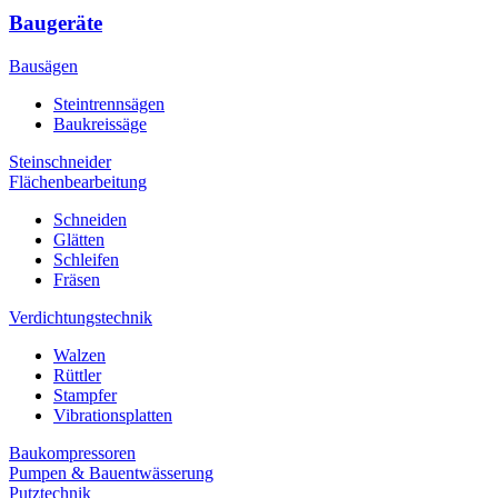
Baugeräte
Bausägen
Steintrennsägen
Baukreissäge
Steinschneider
Flächenbearbeitung
Schneiden
Glätten
Schleifen
Fräsen
Verdichtungstechnik
Walzen
Rüttler
Stampfer
Vibrationsplatten
Baukompressoren
Pumpen & Bauentwässerung
Putztechnik