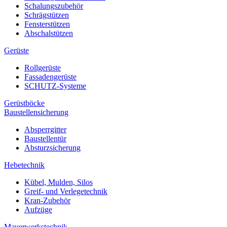
Schalungszubehör
Schrägstützen
Fensterstützen
Abschalstützen
Gerüste
Rollgerüste
Fassadengerüste
SCHUTZ-Systeme
Gerüstböcke
Baustellensicherung
Absperrgitter
Baustellentür
Absturzsicherung
Hebetechnik
Kübel, Mulden, Silos
Greif- und Verlegetechnik
Kran-Zubehör
Aufzüge
Mauerwerkstechnik