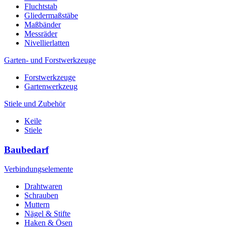
Fluchtstab
Gliedermaßstäbe
Maßbänder
Messräder
Nivellierlatten
Garten- und Forstwerkzeuge
Forstwerkzeuge
Gartenwerkzeug
Stiele und Zubehör
Keile
Stiele
Baubedarf
Verbindungselemente
Drahtwaren
Schrauben
Muttern
Nägel & Stifte
Haken & Ösen