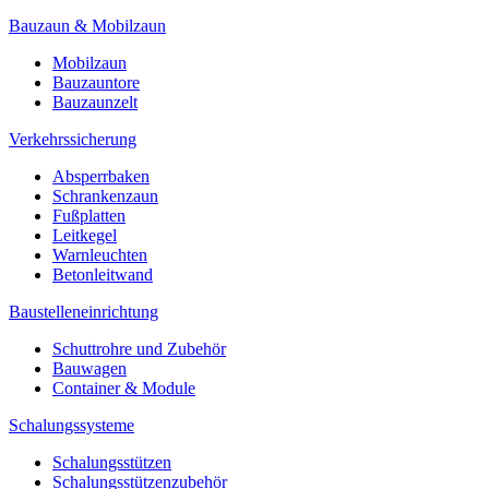
Bauzaun & Mobilzaun
Mobilzaun
Bauzauntore
Bauzaunzelt
Verkehrssicherung
Absperrbaken
Schrankenzaun
Fußplatten
Leitkegel
Warnleuchten
Betonleitwand
Baustelleneinrichtung
Schuttrohre und Zubehör
Bauwagen
Container & Module
Schalungssysteme
Schalungsstützen
Schalungsstützenzubehör