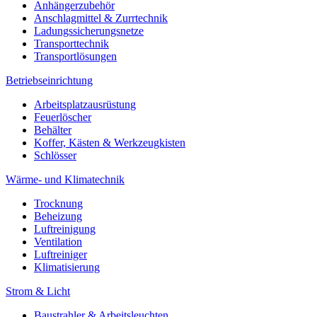
Anhängerzubehör
Anschlagmittel & Zurrtechnik
Ladungssicherungsnetze
Transporttechnik
Transportlösungen
Betriebseinrichtung
Arbeitsplatzausrüstung
Feuerlöscher
Behälter
Koffer, Kästen & Werkzeugkisten
Schlösser
Wärme- und Klimatechnik
Trocknung
Beheizung
Luftreinigung
Ventilation
Luftreiniger
Klimatisierung
Strom & Licht
Baustrahler & Arbeitsleuchten