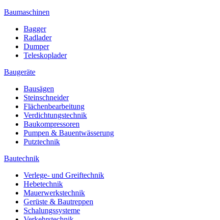
Baumaschinen
Bagger
Radlader
Dumper
Teleskoplader
Baugeräte
Bausägen
Steinschneider
Flächenbearbeitung
Verdichtungstechnik
Baukompressoren
Pumpen & Bauentwässerung
Putztechnik
Bautechnik
Verlege- und Greiftechnik
Hebetechnik
Mauerwerkstechnik
Gerüste & Bautreppen
Schalungssysteme
Verkehrstechnik