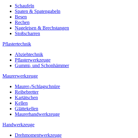
Schaufeln
Spaten & Spatengabeln
Besen
Rechen
Nageleisen & Brechstangen
Stoßscharren
Pflastertechnik
Abziehtechnik
Pflasterwerkzeuge
Gummi- und Schonhämmer
Maurerwerkzeuge
Maurer-/Schlagschnüre
Reibebretter
Kartätschen
Kellen
Glättekellen
Maurerhandwerkzeuge
Handwerkzeuge
Drehmomentwerkzeuge