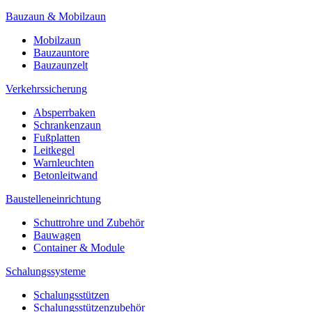
Bauzaun & Mobilzaun
Mobilzaun
Bauzauntore
Bauzaunzelt
Verkehrssicherung
Absperrbaken
Schrankenzaun
Fußplatten
Leitkegel
Warnleuchten
Betonleitwand
Baustelleneinrichtung
Schuttrohre und Zubehör
Bauwagen
Container & Module
Schalungssysteme
Schalungsstützen
Schalungsstützenzubehör