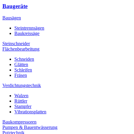
Baugeräte
Bausägen
Steintrennsägen
Baukreissäge
Steinschneider
Flächenbearbeitung
Schneiden
Glätten
Schleifen
Fräsen
Verdichtungstechnik
Walzen
Rüttler
Stampfer
Vibrationsplatten
Baukompressoren
Pumpen & Bauentwässerung
Putztechnik