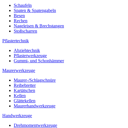
Schaufeln
Spaten & Spatengabeln
Besen
Rechen
Nageleisen & Brechstangen
Stoßscharren
Pflastertechnik
Abziehtechnik
Pflasterwerkzeuge
Gummi- und Schonhämmer
Maurerwerkzeuge
Maurer-/Schlagschnüre
Reibebretter
Kartätschen
Kellen
Glättekellen
Maurerhandwerkzeuge
Handwerkzeuge
Drehmomentwerkzeuge