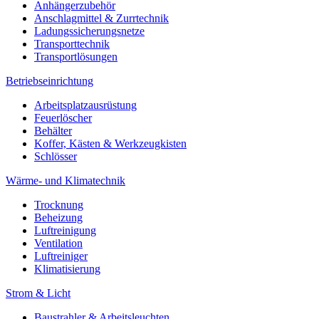
Anhängerzubehör
Anschlagmittel & Zurrtechnik
Ladungssicherungsnetze
Transporttechnik
Transportlösungen
Betriebseinrichtung
Arbeitsplatzausrüstung
Feuerlöscher
Behälter
Koffer, Kästen & Werkzeugkisten
Schlösser
Wärme- und Klimatechnik
Trocknung
Beheizung
Luftreinigung
Ventilation
Luftreiniger
Klimatisierung
Strom & Licht
Baustrahler & Arbeitsleuchten