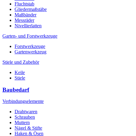
Fluchtstab
Gliedermaßstäbe
Maßbänder
Messräder
Nivellierlatten
Garten- und Forstwerkzeuge
Forstwerkzeuge
Gartenwerkzeug
Stiele und Zubehör
Keile
Stiele
Baubedarf
Verbindungselemente
Drahtwaren
Schrauben
Muttern
Nägel & Stifte
Haken & Ösen