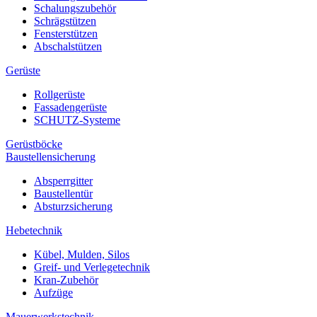
Schalungszubehör
Schrägstützen
Fensterstützen
Abschalstützen
Gerüste
Rollgerüste
Fassadengerüste
SCHUTZ-Systeme
Gerüstböcke
Baustellensicherung
Absperrgitter
Baustellentür
Absturzsicherung
Hebetechnik
Kübel, Mulden, Silos
Greif- und Verlegetechnik
Kran-Zubehör
Aufzüge
Mauerwerkstechnik