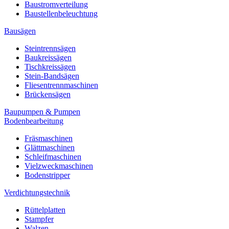
Baustromverteilung
Baustellenbeleuchtung
Bausägen
Steintrennsägen
Baukreissägen
Tischkreissägen
Stein-Bandsägen
Fliesentrennmaschinen
Brückensägen
Baupumpen & Pumpen
Bodenbearbeitung
Fräsmaschinen
Glättmaschinen
Schleifmaschinen
Vielzweckmaschinen
Bodenstripper
Verdichtungstechnik
Rüttelplatten
Stampfer
Walzen