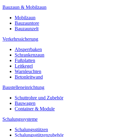
Bauzaun & Mobilzaun
Mobilzaun
Bauzauntore
Bauzaunzelt
Verkehrssicherung
Absperrbaken
Schrankenzaun
Fußplatten
Leitkegel
Warnleuchten
Betonleitwand
Baustelleneinrichtung
Schuttrohre und Zubehör
Bauwagen
Container & Module
Schalungssysteme
Schalungsstützen
Schalungsstützenzubehör