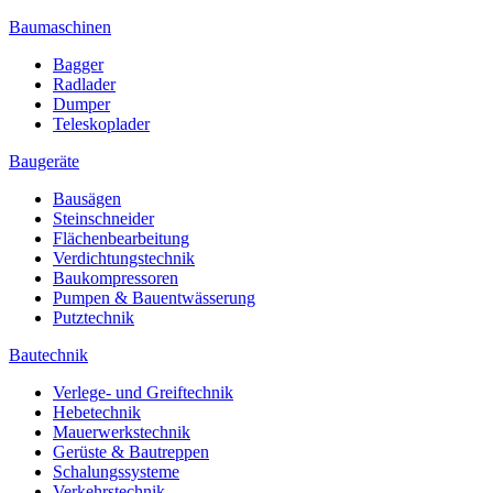
Baumaschinen
Bagger
Radlader
Dumper
Teleskoplader
Baugeräte
Bausägen
Steinschneider
Flächenbearbeitung
Verdichtungstechnik
Baukompressoren
Pumpen & Bauentwässerung
Putztechnik
Bautechnik
Verlege- und Greiftechnik
Hebetechnik
Mauerwerkstechnik
Gerüste & Bautreppen
Schalungssysteme
Verkehrstechnik