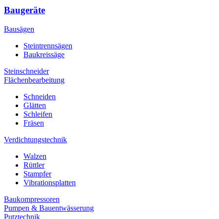
Baugeräte
Bausägen
Steintrennsägen
Baukreissäge
Steinschneider
Flächenbearbeitung
Schneiden
Glätten
Schleifen
Fräsen
Verdichtungstechnik
Walzen
Rüttler
Stampfer
Vibrationsplatten
Baukompressoren
Pumpen & Bauentwässerung
Putztechnik