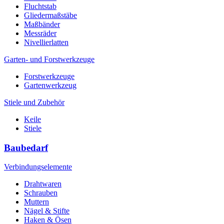
Fluchtstab
Gliedermaßstäbe
Maßbänder
Messräder
Nivellierlatten
Garten- und Forstwerkzeuge
Forstwerkzeuge
Gartenwerkzeug
Stiele und Zubehör
Keile
Stiele
Baubedarf
Verbindungselemente
Drahtwaren
Schrauben
Muttern
Nägel & Stifte
Haken & Ösen