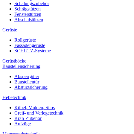
Schalungszubehör
Schrägstützen
Fensterstützen
Abschalstützen
Gerüste
Rollgerüste
Fassadengerüste
SCHUTZ-Systeme
Gerüstböcke
Baustellensicherung
Absperrgitter
Baustellentür
Absturzsicherung
Hebetechnik
Kübel, Mulden, Silos
Greif- und Verlegetechnik
Kran-Zubehör
Aufzüge
Mauerwerkstechnik