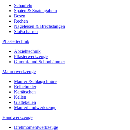
Schaufeln
Spaten & Spatengabeln
Besen
Rechen
Nageleisen & Brechstangen
Stoßscharren
Pflastertechnik
Abziehtechnik
Pflasterwerkzeuge
Gummi- und Schonhämmer
Maurerwerkzeuge
Maurer-/Schlagschnüre
Reibebretter
Kartätschen
Kellen
Glättekellen
Maurerhandwerkzeuge
Handwerkzeuge
Drehmomentwerkzeuge