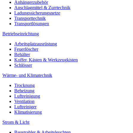
Anhängerzubehör
Anschlagmittel & Zurrtechnik
Ladungssicherungsnetze
Transporttechnik
Transportlösungen
Betriebseinrichtung
Arbeitsplatzausrüstung
Feuerlöscher
Behälter
Koffer, Kästen & Werkzeugkisten
Schlösser
Wärme- und Klimatechnik
Trocknung
Beheizung
Luftreinigung
Ventilation
Luftreiniger
Klimatisierung
Strom & Licht
Baustrahler & Arbeitsleuchten