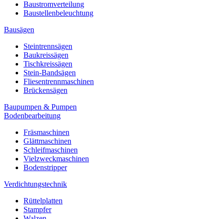
Baustromverteilung
Baustellenbeleuchtung
Bausägen
Steintrennsägen
Baukreissägen
Tischkreissägen
Stein-Bandsägen
Fliesentrennmaschinen
Brückensägen
Baupumpen & Pumpen
Bodenbearbeitung
Fräsmaschinen
Glättmaschinen
Schleifmaschinen
Vielzweckmaschinen
Bodenstripper
Verdichtungstechnik
Rüttelplatten
Stampfer
Walzen