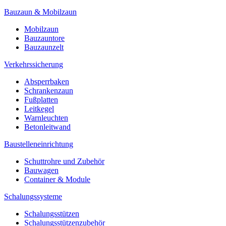
Bauzaun & Mobilzaun
Mobilzaun
Bauzauntore
Bauzaunzelt
Verkehrssicherung
Absperrbaken
Schrankenzaun
Fußplatten
Leitkegel
Warnleuchten
Betonleitwand
Baustelleneinrichtung
Schuttrohre und Zubehör
Bauwagen
Container & Module
Schalungssysteme
Schalungsstützen
Schalungsstützenzubehör