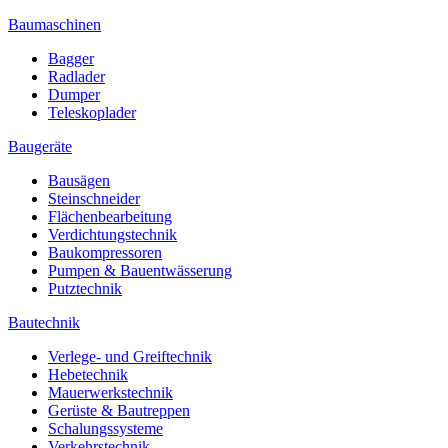
Baumaschinen
Bagger
Radlader
Dumper
Teleskoplader
Baugeräte
Bausägen
Steinschneider
Flächenbearbeitung
Verdichtungstechnik
Baukompressoren
Pumpen & Bauentwässerung
Putztechnik
Bautechnik
Verlege- und Greiftechnik
Hebetechnik
Mauerwerkstechnik
Gerüste & Bautreppen
Schalungssysteme
Verkehrstechnik