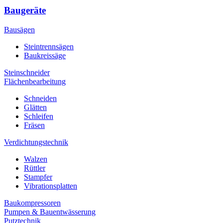
Baugeräte
Bausägen
Steintrennsägen
Baukreissäge
Steinschneider
Flächenbearbeitung
Schneiden
Glätten
Schleifen
Fräsen
Verdichtungstechnik
Walzen
Rüttler
Stampfer
Vibrationsplatten
Baukompressoren
Pumpen & Bauentwässerung
Putztechnik