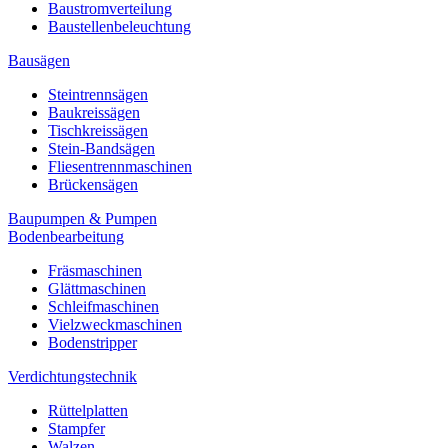
Baustromverteilung
Baustellenbeleuchtung
Bausägen
Steintrennsägen
Baukreissägen
Tischkreissägen
Stein-Bandsägen
Fliesentrennmaschinen
Brückensägen
Baupumpen & Pumpen
Bodenbearbeitung
Fräsmaschinen
Glättmaschinen
Schleifmaschinen
Vielzweckmaschinen
Bodenstripper
Verdichtungstechnik
Rüttelplatten
Stampfer
Walzen