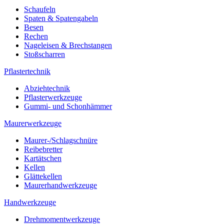
Schaufeln
Spaten & Spatengabeln
Besen
Rechen
Nageleisen & Brechstangen
Stoßscharren
Pflastertechnik
Abziehtechnik
Pflasterwerkzeuge
Gummi- und Schonhämmer
Maurerwerkzeuge
Maurer-/Schlagschnüre
Reibebretter
Kartätschen
Kellen
Glättekellen
Maurerhandwerkzeuge
Handwerkzeuge
Drehmomentwerkzeuge