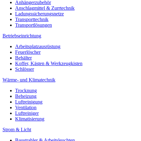
Anhängerzubehör
Anschlagmittel & Zurrtechnik
Ladungssicherungsnetze
Transporttechnik
Transportlösungen
Betriebseinrichtung
Arbeitsplatzausrüstung
Feuerlöscher
Behälter
Koffer, Kästen & Werkzeugkisten
Schlösser
Wärme- und Klimatechnik
Trocknung
Beheizung
Luftreinigung
Ventilation
Luftreiniger
Klimatisierung
Strom & Licht
Baustrahler & Arbeitsleuchten