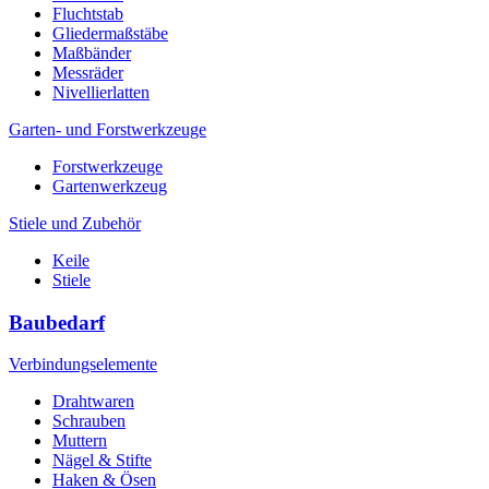
Fluchtstab
Gliedermaßstäbe
Maßbänder
Messräder
Nivellierlatten
Garten- und Forstwerkzeuge
Forstwerkzeuge
Gartenwerkzeug
Stiele und Zubehör
Keile
Stiele
Baubedarf
Verbindungselemente
Drahtwaren
Schrauben
Muttern
Nägel & Stifte
Haken & Ösen