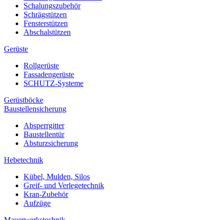
Schalungszubehör
Schrägstützen
Fensterstützen
Abschalstützen
Gerüste
Rollgerüste
Fassadengerüste
SCHUTZ-Systeme
Gerüstböcke
Baustellensicherung
Absperrgitter
Baustellentür
Absturzsicherung
Hebetechnik
Kübel, Mulden, Silos
Greif- und Verlegetechnik
Kran-Zubehör
Aufzüge
Mauerwerkstechnik