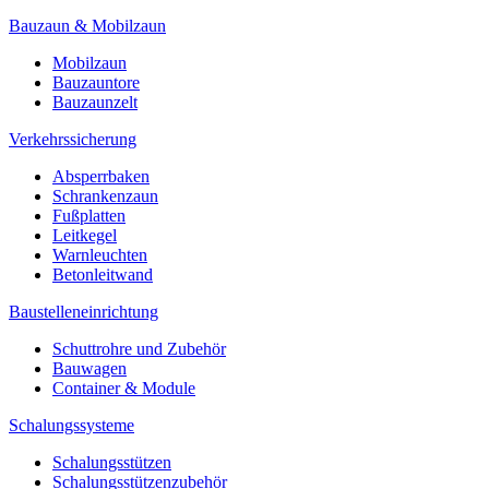
Bauzaun & Mobilzaun
Mobilzaun
Bauzauntore
Bauzaunzelt
Verkehrssicherung
Absperrbaken
Schrankenzaun
Fußplatten
Leitkegel
Warnleuchten
Betonleitwand
Baustelleneinrichtung
Schuttrohre und Zubehör
Bauwagen
Container & Module
Schalungssysteme
Schalungsstützen
Schalungsstützenzubehör