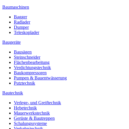
Baumaschinen
Bagger
Radlader
Dumper
Teleskoplader
Baugeräte
Bausägen
Steinschneider
Flächenbearbeitung
Verdichtungstechnik
Baukompressoren
Pumpen & Bauentwässerung
Putztechnik
Bautechnik
Verlege- und Greiftechnik
Hebetechnik
Mauerwerkstechnik
Gerüste & Bautreppen
Schalungssysteme
Verkehrstechnik