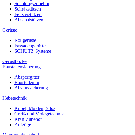
Schalungszubehör
Schrägstützen
Fensterstützen
Abschalstützen
Gerüste
Rollgerüste
Fassadengerüste
SCHUTZ-Systeme
Gerüstböcke
Baustellensicherung
Absperrgitter
Baustellentür
Absturzsicherung
Hebetechnik
Kübel, Mulden, Silos
Greif- und Verlegetechnik
Kran-Zubehör
Aufzüge
Mauerwerkstechnik