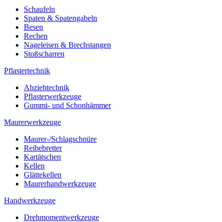
Schaufeln
Spaten & Spatengabeln
Besen
Rechen
Nageleisen & Brechstangen
Stoßscharren
Pflastertechnik
Abziehtechnik
Pflasterwerkzeuge
Gummi- und Schonhämmer
Maurerwerkzeuge
Maurer-/Schlagschnüre
Reibebretter
Kartätschen
Kellen
Glättekellen
Maurerhandwerkzeuge
Handwerkzeuge
Drehmomentwerkzeuge