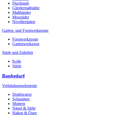
Fluchtstab
Gliedermaßstäbe
Maßbänder
Messräder
Nivellierlatten
Garten- und Forstwerkzeuge
Forstwerkzeuge
Gartenwerkzeug
Stiele und Zubehör
Keile
Stiele
Baubedarf
Verbindungselemente
Drahtwaren
Schrauben
Muttern
Nägel & Stifte
Haken & Ösen