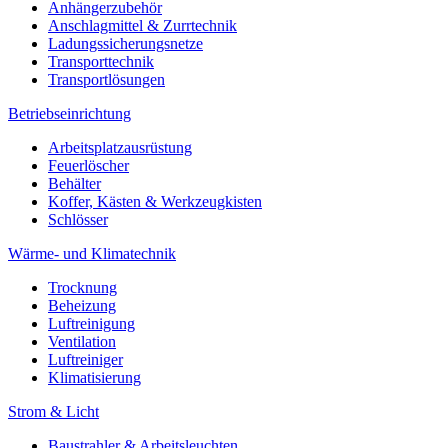
Anhängerzubehör
Anschlagmittel & Zurrtechnik
Ladungssicherungsnetze
Transporttechnik
Transportlösungen
Betriebseinrichtung
Arbeitsplatzausrüstung
Feuerlöscher
Behälter
Koffer, Kästen & Werkzeugkisten
Schlösser
Wärme- und Klimatechnik
Trocknung
Beheizung
Luftreinigung
Ventilation
Luftreiniger
Klimatisierung
Strom & Licht
Baustrahler & Arbeitsleuchten