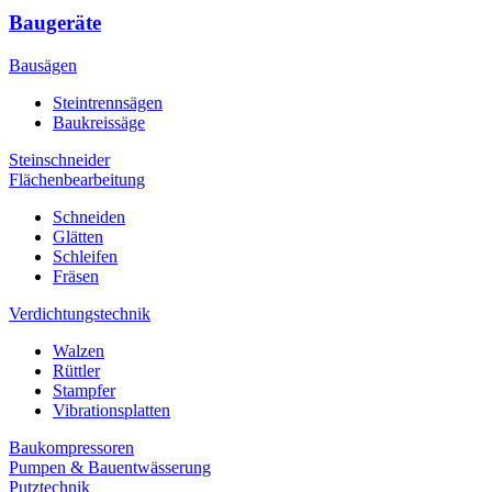
Baugeräte
Bausägen
Steintrennsägen
Baukreissäge
Steinschneider
Flächenbearbeitung
Schneiden
Glätten
Schleifen
Fräsen
Verdichtungstechnik
Walzen
Rüttler
Stampfer
Vibrationsplatten
Baukompressoren
Pumpen & Bauentwässerung
Putztechnik