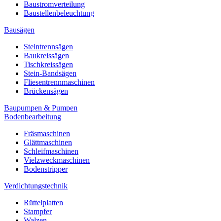
Baustromverteilung
Baustellenbeleuchtung
Bausägen
Steintrennsägen
Baukreissägen
Tischkreissägen
Stein-Bandsägen
Fliesentrennmaschinen
Brückensägen
Baupumpen & Pumpen
Bodenbearbeitung
Fräsmaschinen
Glättmaschinen
Schleifmaschinen
Vielzweckmaschinen
Bodenstripper
Verdichtungstechnik
Rüttelplatten
Stampfer
Walzen