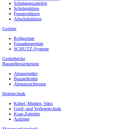
Schalungszubehör
Schrägstützen
Fensterstützen
Abschalstützen
Gerüste
Rollgerüste
Fassadengerüste
SCHUTZ-Systeme
Gerüstböcke
Baustellensicherung
Absperrgitter
Baustellentür
Absturzsicherung
Hebetechnik
Kübel, Mulden, Silos
Greif- und Verlegetechnik
Kran-Zubehör
Aufzüge
Mauerwerkstechnik