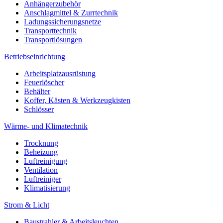
Anhängerzubehör
Anschlagmittel & Zurrtechnik
Ladungssicherungsnetze
Transporttechnik
Transportlösungen
Betriebseinrichtung
Arbeitsplatzausrüstung
Feuerlöscher
Behälter
Koffer, Kästen & Werkzeugkisten
Schlösser
Wärme- und Klimatechnik
Trocknung
Beheizung
Luftreinigung
Ventilation
Luftreiniger
Klimatisierung
Strom & Licht
Baustrahler & Arbeitsleuchten