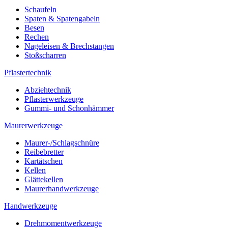
Schaufeln
Spaten & Spatengabeln
Besen
Rechen
Nageleisen & Brechstangen
Stoßscharren
Pflastertechnik
Abziehtechnik
Pflasterwerkzeuge
Gummi- und Schonhämmer
Maurerwerkzeuge
Maurer-/Schlagschnüre
Reibebretter
Kartätschen
Kellen
Glättekellen
Maurerhandwerkzeuge
Handwerkzeuge
Drehmomentwerkzeuge