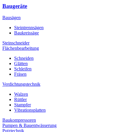
Baugeräte
Bausägen
Steintrennsägen
Baukreissäge
Steinschneider
Flächenbearbeitung
Schneiden
Glätten
Schleifen
Fräsen
Verdichtungstechnik
Walzen
Rüttler
Stampfer
Vibrationsplatten
Baukompressoren
Pumpen & Bauentwässerung
Putztechnik