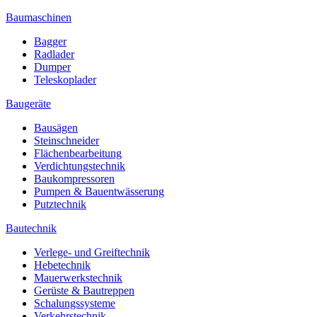
Baumaschinen
Bagger
Radlader
Dumper
Teleskoplader
Baugeräte
Bausägen
Steinschneider
Flächenbearbeitung
Verdichtungstechnik
Baukompressoren
Pumpen & Bauentwässerung
Putztechnik
Bautechnik
Verlege- und Greiftechnik
Hebetechnik
Mauerwerkstechnik
Gerüste & Bautreppen
Schalungssysteme
Verkehrstechnik