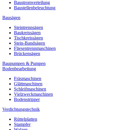
Baustromverteilung
Baustellenbeleuchtung
Bausägen
Steintrennsägen
Baukreissägen
Tischkreissägen
Stein-Bandsägen
Fliesentrennmaschinen
Brückensägen
Baupumpen & Pumpen
Bodenbearbeitung
Fräsmaschinen
Glättmaschinen
Schleifmaschinen
Vielzweckmaschinen
Bodenstripper
Verdichtungstechnik
Rüttelplatten
Stampfer
Walzen