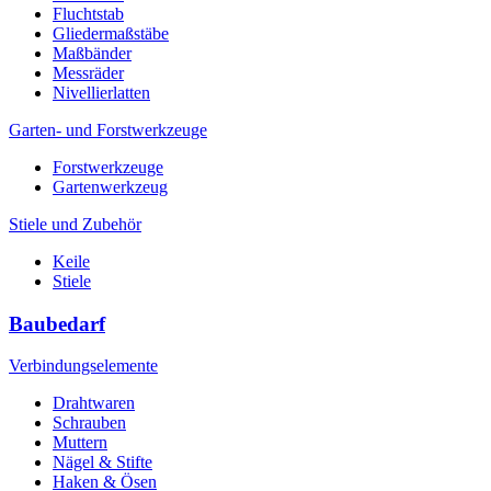
Fluchtstab
Gliedermaßstäbe
Maßbänder
Messräder
Nivellierlatten
Garten- und Forstwerkzeuge
Forstwerkzeuge
Gartenwerkzeug
Stiele und Zubehör
Keile
Stiele
Baubedarf
Verbindungselemente
Drahtwaren
Schrauben
Muttern
Nägel & Stifte
Haken & Ösen