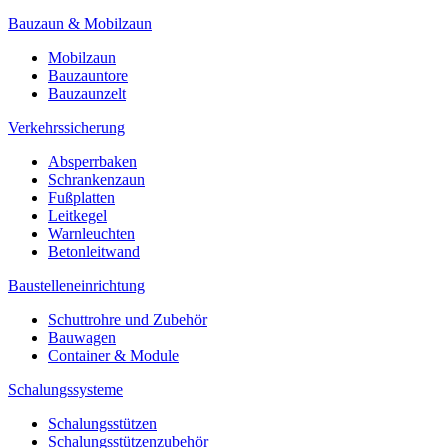
Bauzaun & Mobilzaun
Mobilzaun
Bauzauntore
Bauzaunzelt
Verkehrssicherung
Absperrbaken
Schrankenzaun
Fußplatten
Leitkegel
Warnleuchten
Betonleitwand
Baustelleneinrichtung
Schuttrohre und Zubehör
Bauwagen
Container & Module
Schalungssysteme
Schalungsstützen
Schalungsstützenzubehör