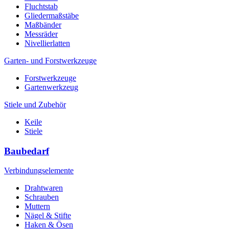
Fluchtstab
Gliedermaßstäbe
Maßbänder
Messräder
Nivellierlatten
Garten- und Forstwerkzeuge
Forstwerkzeuge
Gartenwerkzeug
Stiele und Zubehör
Keile
Stiele
Baubedarf
Verbindungselemente
Drahtwaren
Schrauben
Muttern
Nägel & Stifte
Haken & Ösen