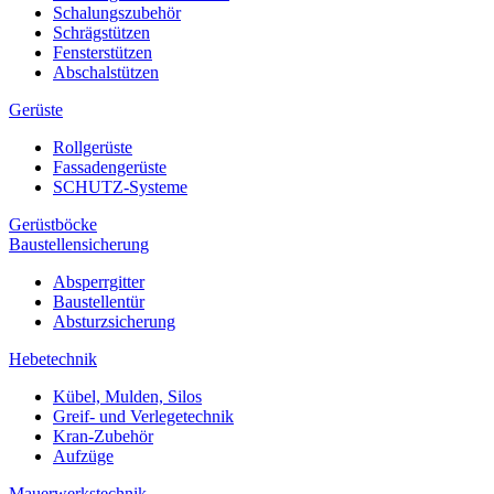
Schalungszubehör
Schrägstützen
Fensterstützen
Abschalstützen
Gerüste
Rollgerüste
Fassadengerüste
SCHUTZ-Systeme
Gerüstböcke
Baustellensicherung
Absperrgitter
Baustellentür
Absturzsicherung
Hebetechnik
Kübel, Mulden, Silos
Greif- und Verlegetechnik
Kran-Zubehör
Aufzüge
Mauerwerkstechnik