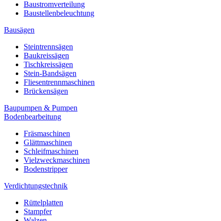
Baustromverteilung
Baustellenbeleuchtung
Bausägen
Steintrennsägen
Baukreissägen
Tischkreissägen
Stein-Bandsägen
Fliesentrennmaschinen
Brückensägen
Baupumpen & Pumpen
Bodenbearbeitung
Fräsmaschinen
Glättmaschinen
Schleifmaschinen
Vielzweckmaschinen
Bodenstripper
Verdichtungstechnik
Rüttelplatten
Stampfer
Walzen