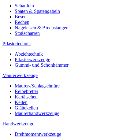
Schaufeln
Spaten & Spatengabeln
Besen
Rechen
Nageleisen & Brechstangen
Stoßscharren
Pflastertechnik
Abziehtechnik
Pflasterwerkzeuge
Gummi- und Schonhämmer
Maurerwerkzeuge
Maurer-/Schlagschnüre
Reibebretter
Kartätschen
Kellen
Glättekellen
Maurerhandwerkzeuge
Handwerkzeuge
Drehmomentwerkzeuge