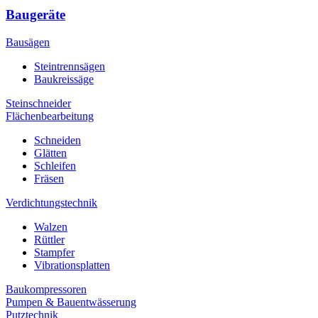
Baugeräte
Bausägen
Steintrennsägen
Baukreissäge
Steinschneider
Flächenbearbeitung
Schneiden
Glätten
Schleifen
Fräsen
Verdichtungstechnik
Walzen
Rüttler
Stampfer
Vibrationsplatten
Baukompressoren
Pumpen & Bauentwässerung
Putztechnik