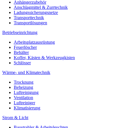
Anhängerzubehör
Anschlagmittel & Zurrtechnik
Ladungssicherungsnetze
Transporttechnik
Transportlösungen
Betriebseinrichtung
Arbeitsplatzausrüstung
Feuerlöscher
Behälter
Koffer, Kästen & Werkzeugkisten
Schlösser
Wärme- und Klimatechnik
Trocknung
Beheizung
Luftreinigung
Ventilation
Luftreiniger
Klimatisierung
Strom & Licht
Baustrahler & Arbeitsleuchten