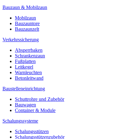
Bauzaun & Mobilzaun
Mobilzaun
Bauzauntore
Bauzaunzelt
Verkehrssicherung
Absperrbaken
Schrankenzaun
Fußplatten
Leitkegel
Warnleuchten
Betonleitwand
Baustelleneinrichtung
Schuttrohre und Zubehör
Bauwagen
Container & Module
Schalungssysteme
Schalungsstützen
Schalungsstützenzubehör