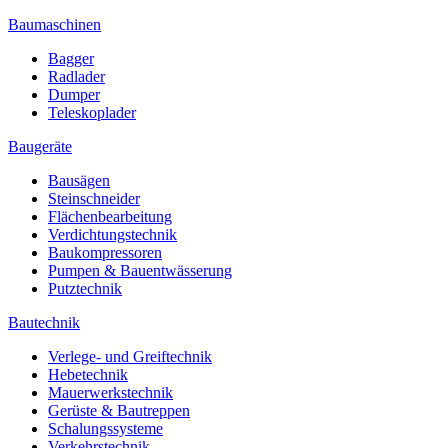
Baumaschinen
Bagger
Radlader
Dumper
Teleskoplader
Baugeräte
Bausägen
Steinschneider
Flächenbearbeitung
Verdichtungstechnik
Baukompressoren
Pumpen & Bauentwässerung
Putztechnik
Bautechnik
Verlege- und Greiftechnik
Hebetechnik
Mauerwerkstechnik
Gerüste & Bautreppen
Schalungssysteme
Verkehrstechnik