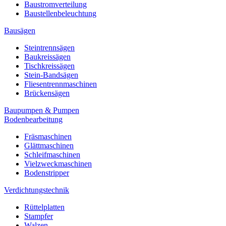
Baustromverteilung
Baustellenbeleuchtung
Bausägen
Steintrennsägen
Baukreissägen
Tischkreissägen
Stein-Bandsägen
Fliesentrennmaschinen
Brückensägen
Baupumpen & Pumpen
Bodenbearbeitung
Fräsmaschinen
Glättmaschinen
Schleifmaschinen
Vielzweckmaschinen
Bodenstripper
Verdichtungstechnik
Rüttelplatten
Stampfer
Walzen