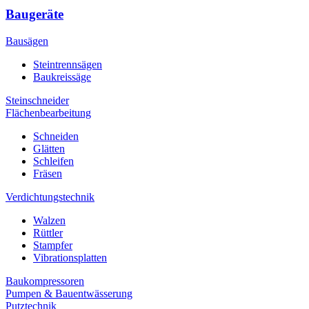
Baugeräte
Bausägen
Steintrennsägen
Baukreissäge
Steinschneider
Flächenbearbeitung
Schneiden
Glätten
Schleifen
Fräsen
Verdichtungstechnik
Walzen
Rüttler
Stampfer
Vibrationsplatten
Baukompressoren
Pumpen & Bauentwässerung
Putztechnik