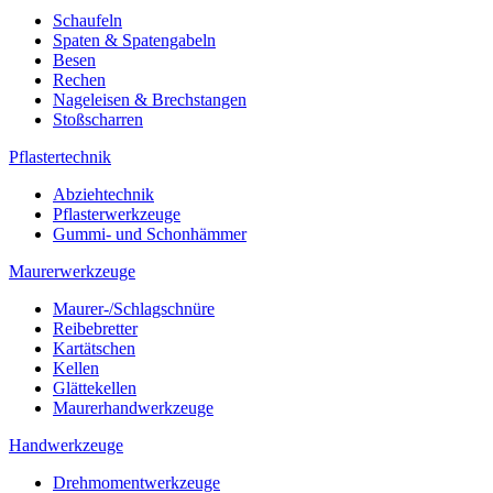
Schaufeln
Spaten & Spatengabeln
Besen
Rechen
Nageleisen & Brechstangen
Stoßscharren
Pflastertechnik
Abziehtechnik
Pflasterwerkzeuge
Gummi- und Schonhämmer
Maurerwerkzeuge
Maurer-/Schlagschnüre
Reibebretter
Kartätschen
Kellen
Glättekellen
Maurerhandwerkzeuge
Handwerkzeuge
Drehmomentwerkzeuge