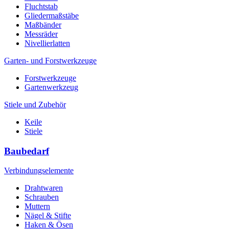
Fluchtstab
Gliedermaßstäbe
Maßbänder
Messräder
Nivellierlatten
Garten- und Forstwerkzeuge
Forstwerkzeuge
Gartenwerkzeug
Stiele und Zubehör
Keile
Stiele
Baubedarf
Verbindungselemente
Drahtwaren
Schrauben
Muttern
Nägel & Stifte
Haken & Ösen