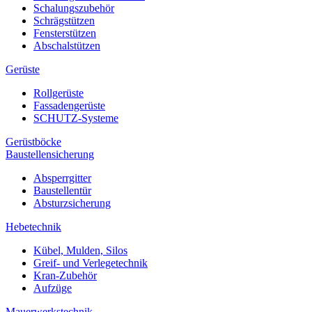
Schalungszubehör
Schrägstützen
Fensterstützen
Abschalstützen
Gerüste
Rollgerüste
Fassadengerüste
SCHUTZ-Systeme
Gerüstböcke
Baustellensicherung
Absperrgitter
Baustellentür
Absturzsicherung
Hebetechnik
Kübel, Mulden, Silos
Greif- und Verlegetechnik
Kran-Zubehör
Aufzüge
Mauerwerkstechnik