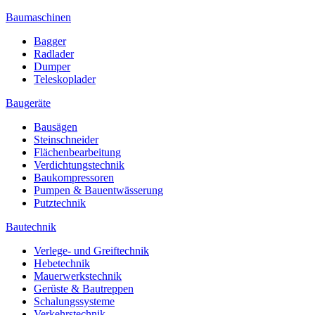
Baumaschinen
Bagger
Radlader
Dumper
Teleskoplader
Baugeräte
Bausägen
Steinschneider
Flächenbearbeitung
Verdichtungstechnik
Baukompressoren
Pumpen & Bauentwässerung
Putztechnik
Bautechnik
Verlege- und Greiftechnik
Hebetechnik
Mauerwerkstechnik
Gerüste & Bautreppen
Schalungssysteme
Verkehrstechnik