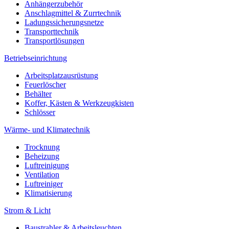
Anhängerzubehör
Anschlagmittel & Zurrtechnik
Ladungssicherungsnetze
Transporttechnik
Transportlösungen
Betriebseinrichtung
Arbeitsplatzausrüstung
Feuerlöscher
Behälter
Koffer, Kästen & Werkzeugkisten
Schlösser
Wärme- und Klimatechnik
Trocknung
Beheizung
Luftreinigung
Ventilation
Luftreiniger
Klimatisierung
Strom & Licht
Baustrahler & Arbeitsleuchten