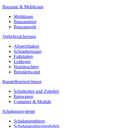
Bauzaun & Mobilzaun
Mobilzaun
Bauzauntore
Bauzaunzelt
Verkehrssicherung
Absperrbaken
Schrankenzaun
Fußplatten
Leitkegel
Warnleuchten
Betonleitwand
Baustelleneinrichtung
Schuttrohre und Zubehör
Bauwagen
Container & Module
Schalungssysteme
Schalungsstützen
Schalungsstützenzubehör