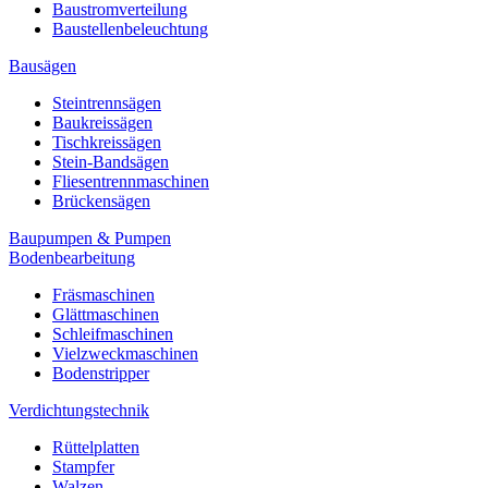
Baustromverteilung
Baustellenbeleuchtung
Bausägen
Steintrennsägen
Baukreissägen
Tischkreissägen
Stein-Bandsägen
Fliesentrennmaschinen
Brückensägen
Baupumpen & Pumpen
Bodenbearbeitung
Fräsmaschinen
Glättmaschinen
Schleifmaschinen
Vielzweckmaschinen
Bodenstripper
Verdichtungstechnik
Rüttelplatten
Stampfer
Walzen