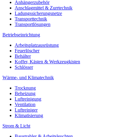
Anhängerzubehör
Anschlagmittel & Zurrtechnik
Ladungssicherungsnetze
Transporttechnik
Transportlösungen
Betriebseinrichtung
Arbeitsplatzausrüstung
Feuerlöscher
Behälter
Koffer, Kästen & Werkzeugkisten
Schlösser
Wärme- und Klimatechnik
Trocknung
Beheizung
Luftreinigung
Ventilation
Luftreiniger
Klimatisierung
Strom & Licht
Baustrahler & Arbeitsleuchten