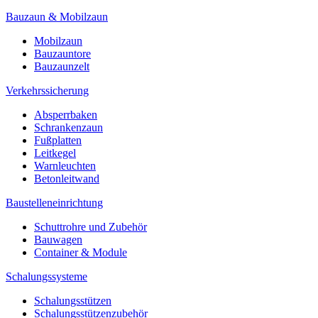
Bauzaun & Mobilzaun
Mobilzaun
Bauzauntore
Bauzaunzelt
Verkehrssicherung
Absperrbaken
Schrankenzaun
Fußplatten
Leitkegel
Warnleuchten
Betonleitwand
Baustelleneinrichtung
Schuttrohre und Zubehör
Bauwagen
Container & Module
Schalungssysteme
Schalungsstützen
Schalungsstützenzubehör