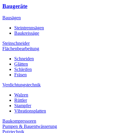
Baugeräte
Bausägen
Steintrennsägen
Baukreissäge
Steinschneider
Flächenbearbeitung
Schneiden
Glätten
Schleifen
Fräsen
Verdichtungstechnik
Walzen
Rüttler
Stampfer
Vibrationsplatten
Baukompressoren
Pumpen & Bauentwässerung
Putztechnik