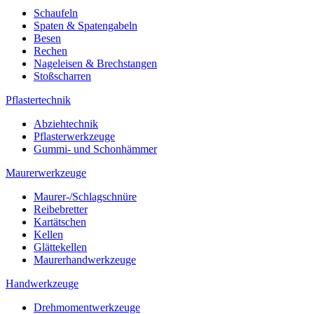
Schaufeln
Spaten & Spatengabeln
Besen
Rechen
Nageleisen & Brechstangen
Stoßscharren
Pflastertechnik
Abziehtechnik
Pflasterwerkzeuge
Gummi- und Schonhämmer
Maurerwerkzeuge
Maurer-/Schlagschnüre
Reibebretter
Kartätschen
Kellen
Glättekellen
Maurerhandwerkzeuge
Handwerkzeuge
Drehmomentwerkzeuge