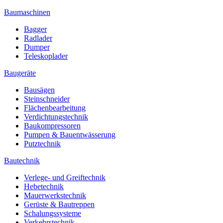
Baumaschinen
Bagger
Radlader
Dumper
Teleskoplader
Baugeräte
Bausägen
Steinschneider
Flächenbearbeitung
Verdichtungstechnik
Baukompressoren
Pumpen & Bauentwässerung
Putztechnik
Bautechnik
Verlege- und Greiftechnik
Hebetechnik
Mauerwerkstechnik
Gerüste & Bautreppen
Schalungssysteme
Verkehrstechnik