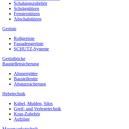
Schalungszubehör
Schrägstützen
Fensterstützen
Abschalstützen
Gerüste
Rollgerüste
Fassadengerüste
SCHUTZ-Systeme
Gerüstböcke
Baustellensicherung
Absperrgitter
Baustellentür
Absturzsicherung
Hebetechnik
Kübel, Mulden, Silos
Greif- und Verlegetechnik
Kran-Zubehör
Aufzüge
Mauerwerkstechnik