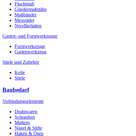
Fluchtstab
Gliedermaßstäbe
Maßbänder
Messräder
Nivellierlatten
Garten- und Forstwerkzeuge
Forstwerkzeuge
Gartenwerkzeug
Stiele und Zubehör
Keile
Stiele
Baubedarf
Verbindungselemente
Drahtwaren
Schrauben
Muttern
Nägel & Stifte
Haken & Ösen