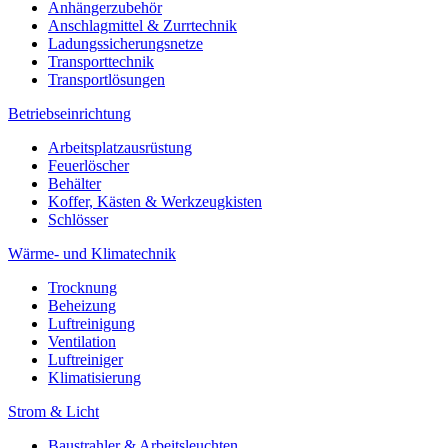
Anhängerzubehör
Anschlagmittel & Zurrtechnik
Ladungssicherungsnetze
Transporttechnik
Transportlösungen
Betriebseinrichtung
Arbeitsplatzausrüstung
Feuerlöscher
Behälter
Koffer, Kästen & Werkzeugkisten
Schlösser
Wärme- und Klimatechnik
Trocknung
Beheizung
Luftreinigung
Ventilation
Luftreiniger
Klimatisierung
Strom & Licht
Baustrahler & Arbeitsleuchten