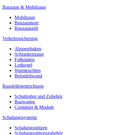
Bauzaun & Mobilzaun
Mobilzaun
Bauzauntore
Bauzaunzelt
Verkehrssicherung
Absperrbaken
Schrankenzaun
Fußplatten
Leitkegel
Warnleuchten
Betonleitwand
Baustelleneinrichtung
Schuttrohre und Zubehör
Bauwagen
Container & Module
Schalungssysteme
Schalungsstützen
Schalungsstützenzubehör