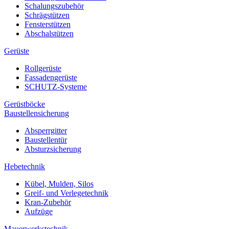
Schalungszubehör
Schrägstützen
Fensterstützen
Abschalstützen
Gerüste
Rollgerüste
Fassadengerüste
SCHUTZ-Systeme
Gerüstböcke
Baustellensicherung
Absperrgitter
Baustellentür
Absturzsicherung
Hebetechnik
Kübel, Mulden, Silos
Greif- und Verlegetechnik
Kran-Zubehör
Aufzüge
Mauerwerkstechnik