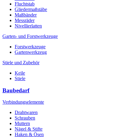
Fluchtstab
Gliedermaßstäbe
Maßbänder
Messräder
Nivellierlatten
Garten- und Forstwerkzeuge
Forstwerkzeuge
Gartenwerkzeug
Stiele und Zubehör
Keile
Stiele
Baubedarf
Verbindungselemente
Drahtwaren
Schrauben
Muttern
Nägel & Stifte
Haken & Ösen