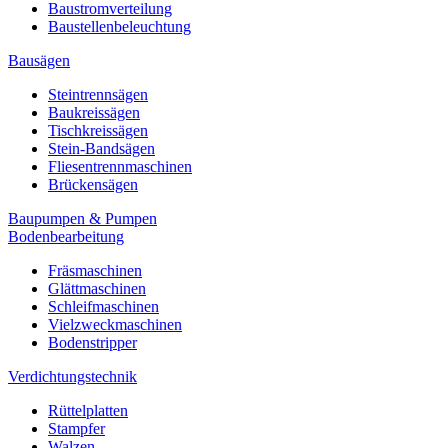
Baustromverteilung
Baustellenbeleuchtung
Bausägen
Steintrennsägen
Baukreissägen
Tischkreissägen
Stein-Bandsägen
Fliesentrennmaschinen
Brückensägen
Baupumpen & Pumpen
Bodenbearbeitung
Fräsmaschinen
Glättmaschinen
Schleifmaschinen
Vielzweckmaschinen
Bodenstripper
Verdichtungstechnik
Rüttelplatten
Stampfer
Walzen