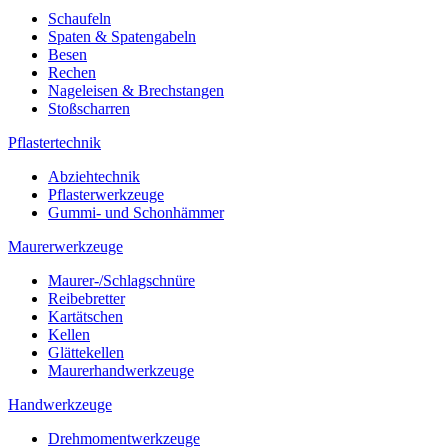
Schaufeln
Spaten & Spatengabeln
Besen
Rechen
Nageleisen & Brechstangen
Stoßscharren
Pflastertechnik
Abziehtechnik
Pflasterwerkzeuge
Gummi- und Schonhämmer
Maurerwerkzeuge
Maurer-/Schlagschnüre
Reibebretter
Kartätschen
Kellen
Glättekellen
Maurerhandwerkzeuge
Handwerkzeuge
Drehmomentwerkzeuge