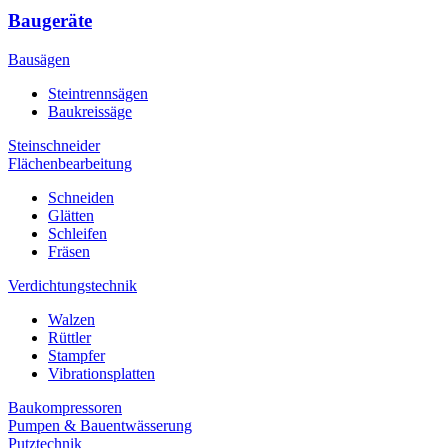
Baugeräte
Bausägen
Steintrennsägen
Baukreissäge
Steinschneider
Flächenbearbeitung
Schneiden
Glätten
Schleifen
Fräsen
Verdichtungstechnik
Walzen
Rüttler
Stampfer
Vibrationsplatten
Baukompressoren
Pumpen & Bauentwässerung
Putztechnik