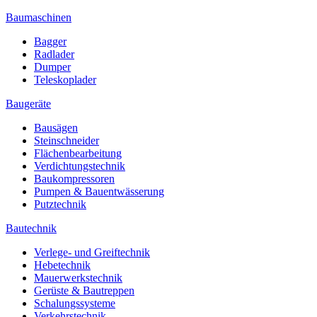
Baumaschinen
Bagger
Radlader
Dumper
Teleskoplader
Baugeräte
Bausägen
Steinschneider
Flächenbearbeitung
Verdichtungstechnik
Baukompressoren
Pumpen & Bauentwässerung
Putztechnik
Bautechnik
Verlege- und Greiftechnik
Hebetechnik
Mauerwerkstechnik
Gerüste & Bautreppen
Schalungssysteme
Verkehrstechnik