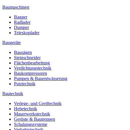
Baumaschinen
Bagger
Radlader
Dumper
Teleskoplader
Baugeräte
Bausägen
Steinschneider
Flächenbearbeitung
Verdichtungstechnik
Baukompressoren
Pumpen & Bauentwässerung
Putztechnik
Bautechnik
Verlege- und Greiftechnik
Hebetechnik
Mauerwerkstechnik
Gerüste & Bautreppen
Schalungssysteme
Verkehrstechnik