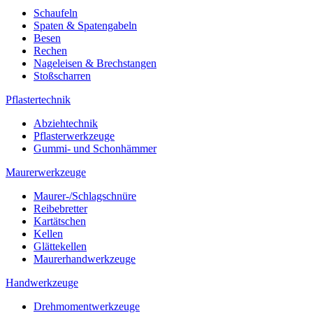
Schaufeln
Spaten & Spatengabeln
Besen
Rechen
Nageleisen & Brechstangen
Stoßscharren
Pflastertechnik
Abziehtechnik
Pflasterwerkzeuge
Gummi- und Schonhämmer
Maurerwerkzeuge
Maurer-/Schlagschnüre
Reibebretter
Kartätschen
Kellen
Glättekellen
Maurerhandwerkzeuge
Handwerkzeuge
Drehmomentwerkzeuge