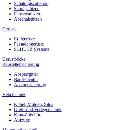
Schalungszubehör
Schrägstützen
Fensterstützen
Abschalstützen
Gerüste
Rollgerüste
Fassadengerüste
SCHUTZ-Systeme
Gerüstböcke
Baustellensicherung
Absperrgitter
Baustellentür
Absturzsicherung
Hebetechnik
Kübel, Mulden, Silos
Greif- und Verlegetechnik
Kran-Zubehör
Aufzüge
Mauerwerkstechnik