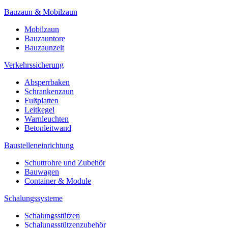
Bauzaun & Mobilzaun
Mobilzaun
Bauzauntore
Bauzaunzelt
Verkehrssicherung
Absperrbaken
Schrankenzaun
Fußplatten
Leitkegel
Warnleuchten
Betonleitwand
Baustelleneinrichtung
Schuttrohre und Zubehör
Bauwagen
Container & Module
Schalungssysteme
Schalungsstützen
Schalungsstützenzubehör