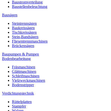
Baustromverteilung
Baustellenbeleuchtung
Bausägen
Steintrennsägen
Baukreissägen
Tischkreissägen
Stein-Bandsägen
Fliesentrennmaschinen
Brückensägen
Baupumpen & Pumpen
Bodenbearbeitung
Fräsmaschinen
Glättmaschinen
Schleifmaschinen
Vielzweckmaschinen
Bodenstripper
Verdichtungstechnik
Rüttelplatten
Stampfer
Walzen