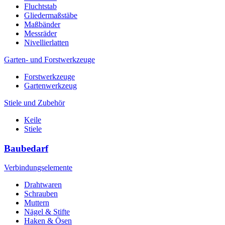
Fluchtstab
Gliedermaßstäbe
Maßbänder
Messräder
Nivellierlatten
Garten- und Forstwerkzeuge
Forstwerkzeuge
Gartenwerkzeug
Stiele und Zubehör
Keile
Stiele
Baubedarf
Verbindungselemente
Drahtwaren
Schrauben
Muttern
Nägel & Stifte
Haken & Ösen