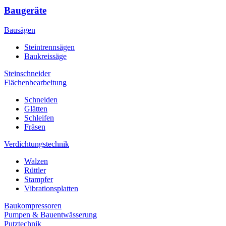
Baugeräte
Bausägen
Steintrennsägen
Baukreissäge
Steinschneider
Flächenbearbeitung
Schneiden
Glätten
Schleifen
Fräsen
Verdichtungstechnik
Walzen
Rüttler
Stampfer
Vibrationsplatten
Baukompressoren
Pumpen & Bauentwässerung
Putztechnik