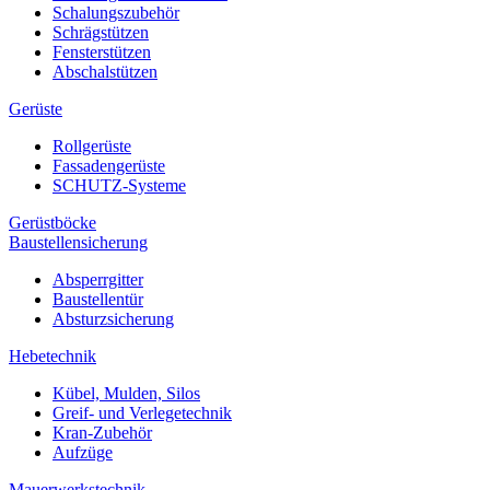
Schalungszubehör
Schrägstützen
Fensterstützen
Abschalstützen
Gerüste
Rollgerüste
Fassadengerüste
SCHUTZ-Systeme
Gerüstböcke
Baustellensicherung
Absperrgitter
Baustellentür
Absturzsicherung
Hebetechnik
Kübel, Mulden, Silos
Greif- und Verlegetechnik
Kran-Zubehör
Aufzüge
Mauerwerkstechnik