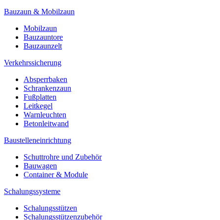
Bauzaun & Mobilzaun
Mobilzaun
Bauzauntore
Bauzaunzelt
Verkehrssicherung
Absperrbaken
Schrankenzaun
Fußplatten
Leitkegel
Warnleuchten
Betonleitwand
Baustelleneinrichtung
Schuttrohre und Zubehör
Bauwagen
Container & Module
Schalungssysteme
Schalungsstützen
Schalungsstützenzubehör