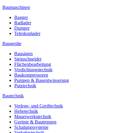
Baumaschinen
Bagger
Radlader
Dumper
Teleskoplader
Baugeräte
Bausägen
Steinschneider
Flächenbearbeitung
Verdichtungstechnik
Baukompressoren
Pumpen & Bauentwässerung
Putztechnik
Bautechnik
Verlege- und Greiftechnik
Hebetechnik
Mauerwerkstechnik
Gerüste & Bautreppen
Schalungssysteme
Verkehrstechnik