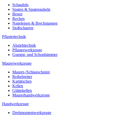
Schaufeln
Spaten & Spatengabeln
Besen
Rechen
Nageleisen & Brechstangen
Stoßscharren
Pflastertechnik
Abziehtechnik
Pflasterwerkzeuge
Gummi- und Schonhämmer
Maurerwerkzeuge
Maurer-/Schlagschnüre
Reibebretter
Kartätschen
Kellen
Glättekellen
Maurerhandwerkzeuge
Handwerkzeuge
Drehmomentwerkzeuge