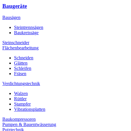
Baugeräte
Bausägen
Steintrennsägen
Baukreissäge
Steinschneider
Flächenbearbeitung
Schneiden
Glätten
Schleifen
Fräsen
Verdichtungstechnik
Walzen
Rüttler
Stampfer
Vibrationsplatten
Baukompressoren
Pumpen & Bauentwässerung
Putztechnik