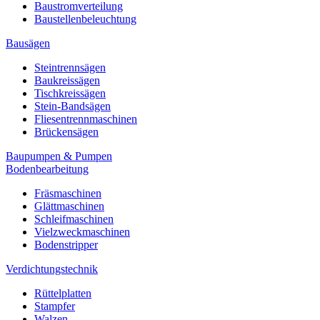
Baustromverteilung
Baustellenbeleuchtung
Bausägen
Steintrennsägen
Baukreissägen
Tischkreissägen
Stein-Bandsägen
Fliesentrennmaschinen
Brückensägen
Baupumpen & Pumpen
Bodenbearbeitung
Fräsmaschinen
Glättmaschinen
Schleifmaschinen
Vielzweckmaschinen
Bodenstripper
Verdichtungstechnik
Rüttelplatten
Stampfer
Walzen