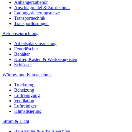
Anhängerzubehör
Anschlagmittel & Zurrtechnik
Ladungssicherungsnetze
Transporttechnik
Transportlösungen
Betriebseinrichtung
Arbeitsplatzausrüstung
Feuerlöscher
Behälter
Koffer, Kästen & Werkzeugkisten
Schlösser
Wärme- und Klimatechnik
Trocknung
Beheizung
Luftreinigung
Ventilation
Luftreiniger
Klimatisierung
Strom & Licht
Baustrahler & Arbeitsleuchten