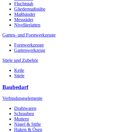
Fluchtstab
Gliedermaßstäbe
Maßbänder
Messräder
Nivellierlatten
Garten- und Forstwerkzeuge
Forstwerkzeuge
Gartenwerkzeug
Stiele und Zubehör
Keile
Stiele
Baubedarf
Verbindungselemente
Drahtwaren
Schrauben
Muttern
Nägel & Stifte
Haken & Ösen