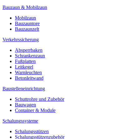
Bauzaun & Mobilzaun
Mobilzaun
Bauzauntore
Bauzaunzelt
Verkehrssicherung
Absperrbaken
Schrankenzaun
Fußplatten
Leitkegel
Warnleuchten
Betonleitwand
Baustelleneinrichtung
Schuttrohre und Zubehör
Bauwagen
Container & Module
Schalungssysteme
Schalungsstützen
Schalungsstützenzubehör