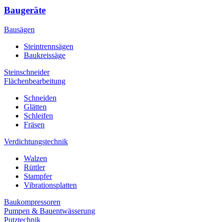
Baugeräte
Bausägen
Steintrennsägen
Baukreissäge
Steinschneider
Flächenbearbeitung
Schneiden
Glätten
Schleifen
Fräsen
Verdichtungstechnik
Walzen
Rüttler
Stampfer
Vibrationsplatten
Baukompressoren
Pumpen & Bauentwässerung
Putztechnik