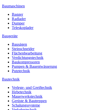
Baumaschinen
Bagger
Radlader
Dumper
Teleskoplader
Baugeräte
Bausägen
Steinschneider
Flächenbearbeitung
Verdichtungstechnik
Baukompressoren
Pumpen & Bauentwässerung
Putztechnik
Bautechnik
Verlege- und Greiftechnik
Hebetechnik
Mauerwerkstechnik
Gerüste & Bautreppen
Schalungssysteme
Verkehrstechnik