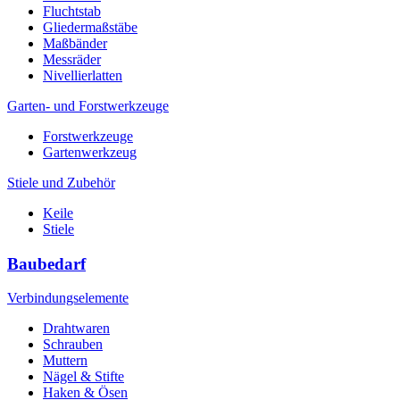
Fluchtstab
Gliedermaßstäbe
Maßbänder
Messräder
Nivellierlatten
Garten- und Forstwerkzeuge
Forstwerkzeuge
Gartenwerkzeug
Stiele und Zubehör
Keile
Stiele
Baubedarf
Verbindungselemente
Drahtwaren
Schrauben
Muttern
Nägel & Stifte
Haken & Ösen