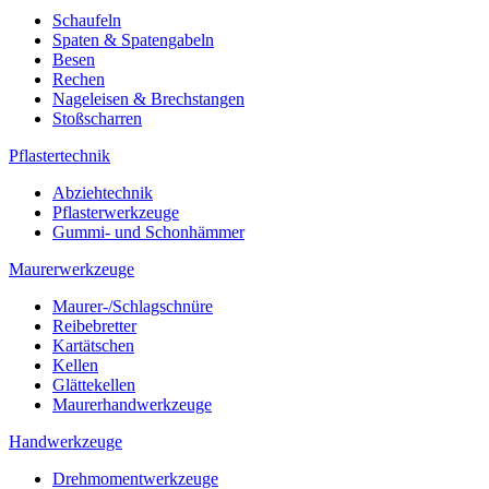
Schaufeln
Spaten & Spatengabeln
Besen
Rechen
Nageleisen & Brechstangen
Stoßscharren
Pflastertechnik
Abziehtechnik
Pflasterwerkzeuge
Gummi- und Schonhämmer
Maurerwerkzeuge
Maurer-/Schlagschnüre
Reibebretter
Kartätschen
Kellen
Glättekellen
Maurerhandwerkzeuge
Handwerkzeuge
Drehmomentwerkzeuge