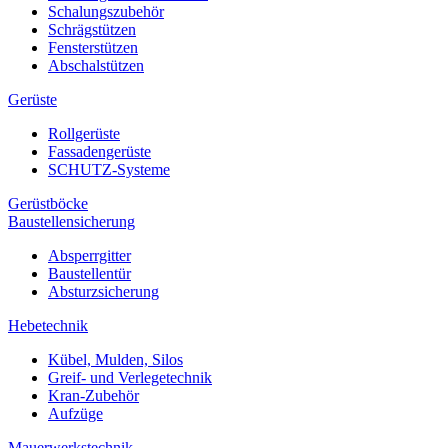
Schalungszubehör
Schrägstützen
Fensterstützen
Abschalstützen
Gerüste
Rollgerüste
Fassadengerüste
SCHUTZ-Systeme
Gerüstböcke
Baustellensicherung
Absperrgitter
Baustellentür
Absturzsicherung
Hebetechnik
Kübel, Mulden, Silos
Greif- und Verlegetechnik
Kran-Zubehör
Aufzüge
Mauerwerkstechnik