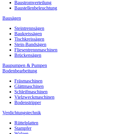
Baustromverteilung
Baustellenbeleuchtung
Bausägen
Steintrennsägen
Baukreissägen
Tischkreissägen
Stein-Bandsägen
Fliesentrennmaschinen
Brückensägen
Baupumpen & Pumpen
Bodenbearbeitung
Fräsmaschinen
Glättmaschinen
Schleifmaschinen
Vielzweckmaschinen
Bodenstripper
Verdichtungstechnik
Rüttelplatten
Stampfer
Walzen