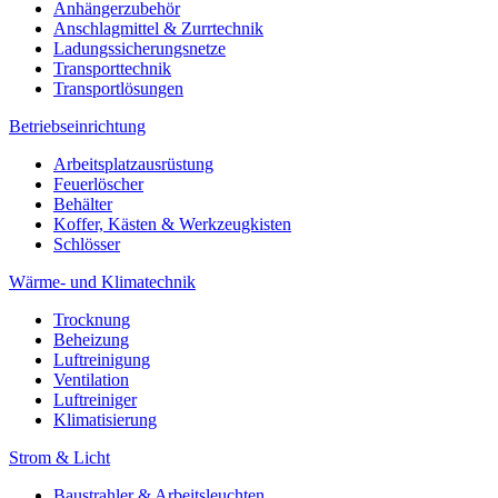
Anhängerzubehör
Anschlagmittel & Zurrtechnik
Ladungssicherungsnetze
Transporttechnik
Transportlösungen
Betriebseinrichtung
Arbeitsplatzausrüstung
Feuerlöscher
Behälter
Koffer, Kästen & Werkzeugkisten
Schlösser
Wärme- und Klimatechnik
Trocknung
Beheizung
Luftreinigung
Ventilation
Luftreiniger
Klimatisierung
Strom & Licht
Baustrahler & Arbeitsleuchten