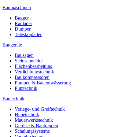
Baumaschinen
Bagger
Radlader
Dumper
Teleskoplader
Baugeräte
Bausägen
Steinschneider
Flächenbearbeitung
Verdichtungstechnik
Baukompressoren
Pumpen & Bauentwässerung
Putztechnik
Bautechnik
Verlege- und Greiftechnik
Hebetechnik
Mauerwerkstechnik
Gerüste & Bautreppen
Schalungssysteme
Verkehrstechnik