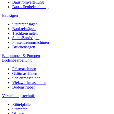
Baustromverteilung
Baustellenbeleuchtung
Bausägen
Steintrennsägen
Baukreissägen
Tischkreissägen
Stein-Bandsägen
Fliesentrennmaschinen
Brückensägen
Baupumpen & Pumpen
Bodenbearbeitung
Fräsmaschinen
Glättmaschinen
Schleifmaschinen
Vielzweckmaschinen
Bodenstripper
Verdichtungstechnik
Rüttelplatten
Stampfer
Walzen