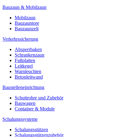
Bauzaun & Mobilzaun
Mobilzaun
Bauzauntore
Bauzaunzelt
Verkehrssicherung
Absperrbaken
Schrankenzaun
Fußplatten
Leitkegel
Warnleuchten
Betonleitwand
Baustelleneinrichtung
Schuttrohre und Zubehör
Bauwagen
Container & Module
Schalungssysteme
Schalungsstützen
Schalungsstützenzubehör