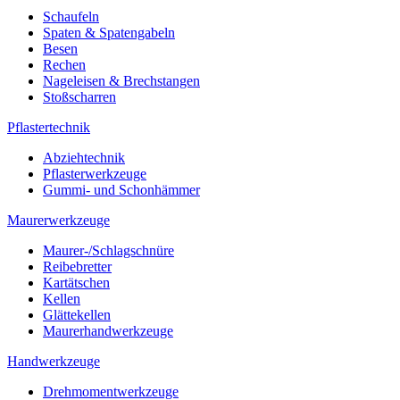
Schaufeln
Spaten & Spatengabeln
Besen
Rechen
Nageleisen & Brechstangen
Stoßscharren
Pflastertechnik
Abziehtechnik
Pflasterwerkzeuge
Gummi- und Schonhämmer
Maurerwerkzeuge
Maurer-/Schlagschnüre
Reibebretter
Kartätschen
Kellen
Glättekellen
Maurerhandwerkzeuge
Handwerkzeuge
Drehmomentwerkzeuge