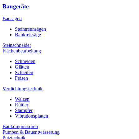
Baugeräte
Bausägen
Steintrennsägen
Baukreissäge
Steinschneider
Flächenbearbeitung
Schneiden
Glätten
Schleifen
Fräsen
Verdichtungstechnik
Walzen
Rüttler
Stampfer
Vibrationsplatten
Baukompressoren
Pumpen & Bauentwässerung
Putztechnik