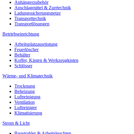
Anhängerzubehör
Anschlagmittel & Zurrtechnik
Ladungssicherungsnetze
Transporttechnik
Transportlösungen
Betriebseinrichtung
Arbeitsplatzausrüstung
Feuerlöscher
Behälter
Koffer, Kästen & Werkzeugkisten
Schlösser
Wärme- und Klimatechnik
Trocknung
Beheizung
Luftreinigung
Ventilation
Luftreiniger
Klimatisierung
Strom & Licht
Baustrahler & Arbeitsleuchten