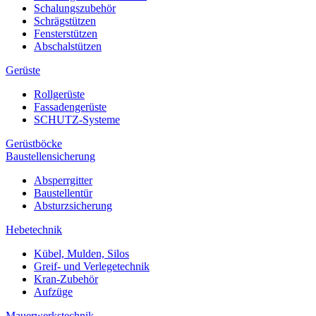
Schalungszubehör
Schrägstützen
Fensterstützen
Abschalstützen
Gerüste
Rollgerüste
Fassadengerüste
SCHUTZ-Systeme
Gerüstböcke
Baustellensicherung
Absperrgitter
Baustellentür
Absturzsicherung
Hebetechnik
Kübel, Mulden, Silos
Greif- und Verlegetechnik
Kran-Zubehör
Aufzüge
Mauerwerkstechnik