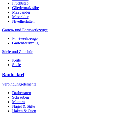
Fluchtstab
Gliedermaßstäbe
Maßbänder
Messräder
Nivellierlatten
Garten- und Forstwerkzeuge
Forstwerkzeuge
Gartenwerkzeug
Stiele und Zubehör
Keile
Stiele
Baubedarf
Verbindungselemente
Drahtwaren
Schrauben
Muttern
Nägel & Stifte
Haken & Ösen