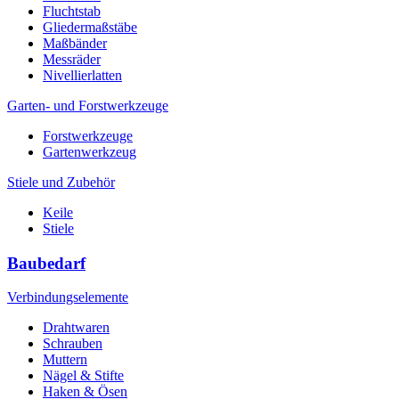
Fluchtstab
Gliedermaßstäbe
Maßbänder
Messräder
Nivellierlatten
Garten- und Forstwerkzeuge
Forstwerkzeuge
Gartenwerkzeug
Stiele und Zubehör
Keile
Stiele
Baubedarf
Verbindungselemente
Drahtwaren
Schrauben
Muttern
Nägel & Stifte
Haken & Ösen