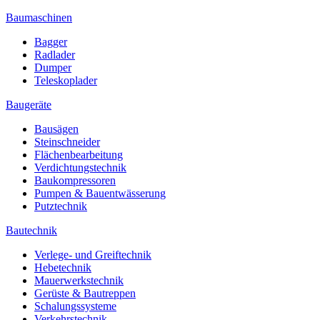
Baumaschinen
Bagger
Radlader
Dumper
Teleskoplader
Baugeräte
Bausägen
Steinschneider
Flächenbearbeitung
Verdichtungstechnik
Baukompressoren
Pumpen & Bauentwässerung
Putztechnik
Bautechnik
Verlege- und Greiftechnik
Hebetechnik
Mauerwerkstechnik
Gerüste & Bautreppen
Schalungssysteme
Verkehrstechnik