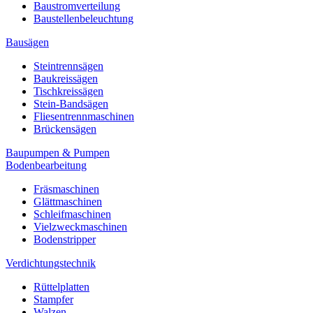
Baustromverteilung
Baustellenbeleuchtung
Bausägen
Steintrennsägen
Baukreissägen
Tischkreissägen
Stein-Bandsägen
Fliesentrennmaschinen
Brückensägen
Baupumpen & Pumpen
Bodenbearbeitung
Fräsmaschinen
Glättmaschinen
Schleifmaschinen
Vielzweckmaschinen
Bodenstripper
Verdichtungstechnik
Rüttelplatten
Stampfer
Walzen