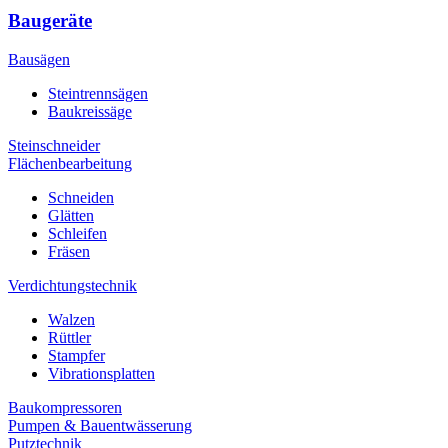
Baugeräte
Bausägen
Steintrennsägen
Baukreissäge
Steinschneider
Flächenbearbeitung
Schneiden
Glätten
Schleifen
Fräsen
Verdichtungstechnik
Walzen
Rüttler
Stampfer
Vibrationsplatten
Baukompressoren
Pumpen & Bauentwässerung
Putztechnik