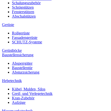
Schalungszubehör
Schrägstützen
Fensterstützen
Abschalstützen
Gerüste
Rollgerüste
Fassadengerüste
SCHUTZ-Systeme
Gerüstböcke
Baustellensicherung
Absperrgitter
Baustellentür
Absturzsicherung
Hebetechnik
Kübel, Mulden, Silos
Greif- und Verlegetechnik
Kran-Zubehör
Aufzüge
Mauerwerkstechnik