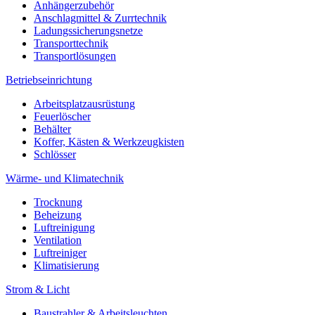
Anhängerzubehör
Anschlagmittel & Zurrtechnik
Ladungssicherungsnetze
Transporttechnik
Transportlösungen
Betriebseinrichtung
Arbeitsplatzausrüstung
Feuerlöscher
Behälter
Koffer, Kästen & Werkzeugkisten
Schlösser
Wärme- und Klimatechnik
Trocknung
Beheizung
Luftreinigung
Ventilation
Luftreiniger
Klimatisierung
Strom & Licht
Baustrahler & Arbeitsleuchten