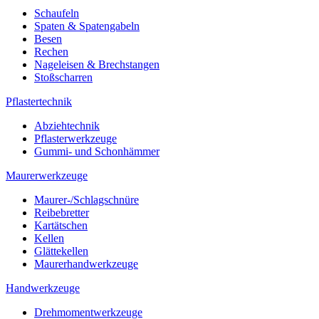
Schaufeln
Spaten & Spatengabeln
Besen
Rechen
Nageleisen & Brechstangen
Stoßscharren
Pflastertechnik
Abziehtechnik
Pflasterwerkzeuge
Gummi- und Schonhämmer
Maurerwerkzeuge
Maurer-/Schlagschnüre
Reibebretter
Kartätschen
Kellen
Glättekellen
Maurerhandwerkzeuge
Handwerkzeuge
Drehmomentwerkzeuge