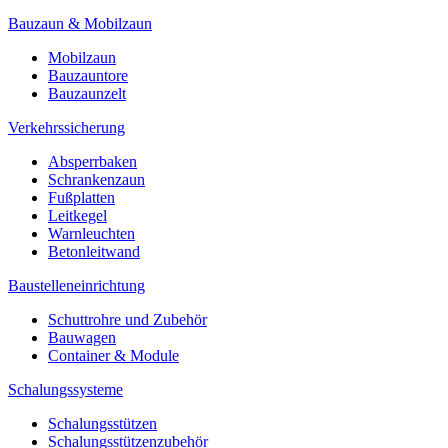
Bauzaun & Mobilzaun
Mobilzaun
Bauzauntore
Bauzaunzelt
Verkehrssicherung
Absperrbaken
Schrankenzaun
Fußplatten
Leitkegel
Warnleuchten
Betonleitwand
Baustelleneinrichtung
Schuttrohre und Zubehör
Bauwagen
Container & Module
Schalungssysteme
Schalungsstützen
Schalungsstützenzubehör