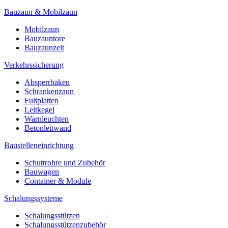
Bauzaun & Mobilzaun
Mobilzaun
Bauzauntore
Bauzaunzelt
Verkehrssicherung
Absperrbaken
Schrankenzaun
Fußplatten
Leitkegel
Warnleuchten
Betonleitwand
Baustelleneinrichtung
Schuttrohre und Zubehör
Bauwagen
Container & Module
Schalungssysteme
Schalungsstützen
Schalungsstützenzubehör