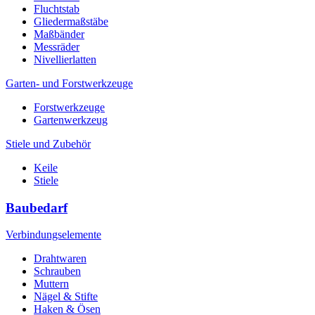
Fluchtstab
Gliedermaßstäbe
Maßbänder
Messräder
Nivellierlatten
Garten- und Forstwerkzeuge
Forstwerkzeuge
Gartenwerkzeug
Stiele und Zubehör
Keile
Stiele
Baubedarf
Verbindungselemente
Drahtwaren
Schrauben
Muttern
Nägel & Stifte
Haken & Ösen