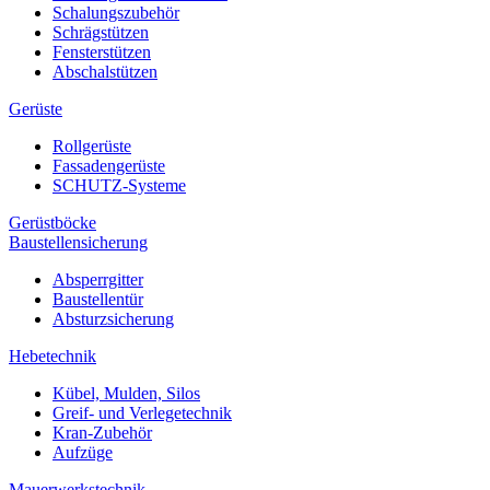
Schalungszubehör
Schrägstützen
Fensterstützen
Abschalstützen
Gerüste
Rollgerüste
Fassadengerüste
SCHUTZ-Systeme
Gerüstböcke
Baustellensicherung
Absperrgitter
Baustellentür
Absturzsicherung
Hebetechnik
Kübel, Mulden, Silos
Greif- und Verlegetechnik
Kran-Zubehör
Aufzüge
Mauerwerkstechnik