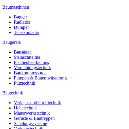
Baumaschinen
Bagger
Radlader
Dumper
Teleskoplader
Baugeräte
Bausägen
Steinschneider
Flächenbearbeitung
Verdichtungstechnik
Baukompressoren
Pumpen & Bauentwässerung
Putztechnik
Bautechnik
Verlege- und Greiftechnik
Hebetechnik
Mauerwerkstechnik
Gerüste & Bautreppen
Schalungssysteme
Verkehrstechnik