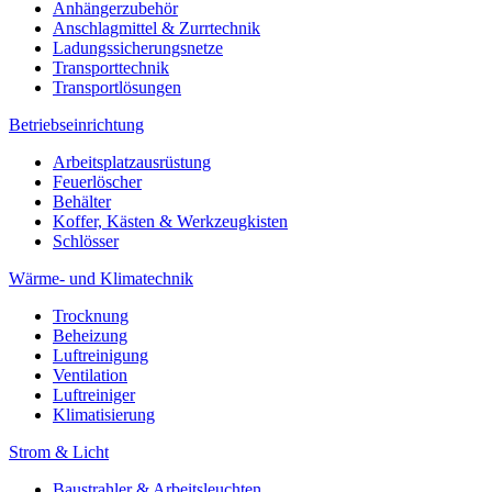
Anhängerzubehör
Anschlagmittel & Zurrtechnik
Ladungssicherungsnetze
Transporttechnik
Transportlösungen
Betriebseinrichtung
Arbeitsplatzausrüstung
Feuerlöscher
Behälter
Koffer, Kästen & Werkzeugkisten
Schlösser
Wärme- und Klimatechnik
Trocknung
Beheizung
Luftreinigung
Ventilation
Luftreiniger
Klimatisierung
Strom & Licht
Baustrahler & Arbeitsleuchten