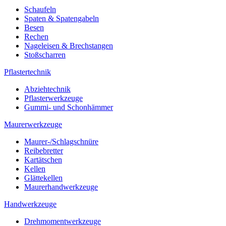
Schaufeln
Spaten & Spatengabeln
Besen
Rechen
Nageleisen & Brechstangen
Stoßscharren
Pflastertechnik
Abziehtechnik
Pflasterwerkzeuge
Gummi- und Schonhämmer
Maurerwerkzeuge
Maurer-/Schlagschnüre
Reibebretter
Kartätschen
Kellen
Glättekellen
Maurerhandwerkzeuge
Handwerkzeuge
Drehmomentwerkzeuge