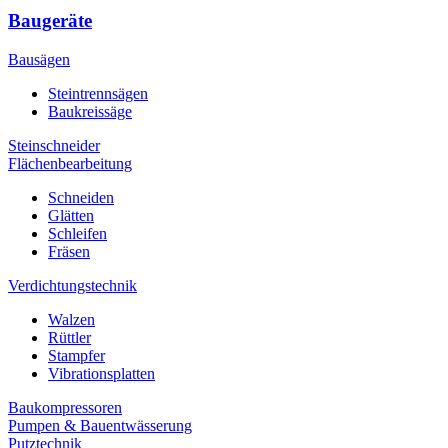
Baugeräte
Bausägen
Steintrennsägen
Baukreissäge
Steinschneider
Flächenbearbeitung
Schneiden
Glätten
Schleifen
Fräsen
Verdichtungstechnik
Walzen
Rüttler
Stampfer
Vibrationsplatten
Baukompressoren
Pumpen & Bauentwässerung
Putztechnik