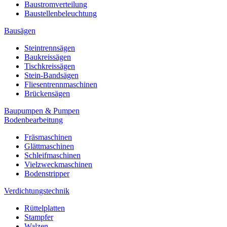
Baustromverteilung
Baustellenbeleuchtung
Bausägen
Steintrennsägen
Baukreissägen
Tischkreissägen
Stein-Bandsägen
Fliesentrennmaschinen
Brückensägen
Baupumpen & Pumpen
Bodenbearbeitung
Fräsmaschinen
Glättmaschinen
Schleifmaschinen
Vielzweckmaschinen
Bodenstripper
Verdichtungstechnik
Rüttelplatten
Stampfer
Walzen