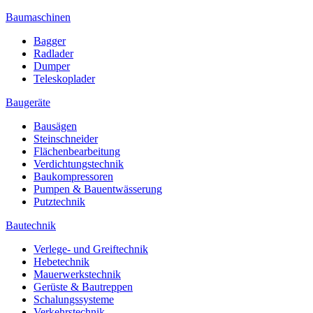
Baumaschinen
Bagger
Radlader
Dumper
Teleskoplader
Baugeräte
Bausägen
Steinschneider
Flächenbearbeitung
Verdichtungstechnik
Baukompressoren
Pumpen & Bauentwässerung
Putztechnik
Bautechnik
Verlege- und Greiftechnik
Hebetechnik
Mauerwerkstechnik
Gerüste & Bautreppen
Schalungssysteme
Verkehrstechnik