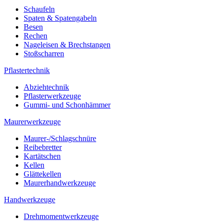
Schaufeln
Spaten & Spatengabeln
Besen
Rechen
Nageleisen & Brechstangen
Stoßscharren
Pflastertechnik
Abziehtechnik
Pflasterwerkzeuge
Gummi- und Schonhämmer
Maurerwerkzeuge
Maurer-/Schlagschnüre
Reibebretter
Kartätschen
Kellen
Glättekellen
Maurerhandwerkzeuge
Handwerkzeuge
Drehmomentwerkzeuge