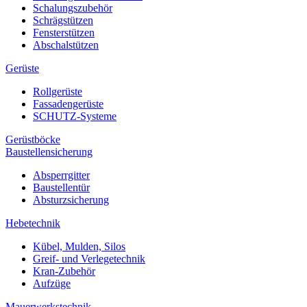
Schalungszubehör
Schrägstützen
Fensterstützen
Abschalstützen
Gerüste
Rollgerüste
Fassadengerüste
SCHUTZ-Systeme
Gerüstböcke
Baustellensicherung
Absperrgitter
Baustellentür
Absturzsicherung
Hebetechnik
Kübel, Mulden, Silos
Greif- und Verlegetechnik
Kran-Zubehör
Aufzüge
Mauerwerkstechnik