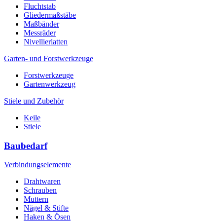
Fluchtstab
Gliedermaßstäbe
Maßbänder
Messräder
Nivellierlatten
Garten- und Forstwerkzeuge
Forstwerkzeuge
Gartenwerkzeug
Stiele und Zubehör
Keile
Stiele
Baubedarf
Verbindungselemente
Drahtwaren
Schrauben
Muttern
Nägel & Stifte
Haken & Ösen