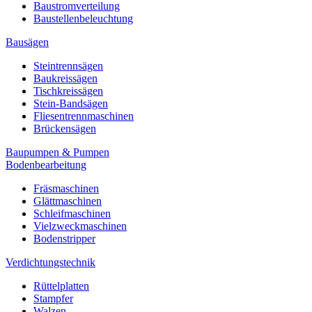
Baustromverteilung
Baustellenbeleuchtung
Bausägen
Steintrennsägen
Baukreissägen
Tischkreissägen
Stein-Bandsägen
Fliesentrennmaschinen
Brückensägen
Baupumpen & Pumpen
Bodenbearbeitung
Fräsmaschinen
Glättmaschinen
Schleifmaschinen
Vielzweckmaschinen
Bodenstripper
Verdichtungstechnik
Rüttelplatten
Stampfer
Walzen