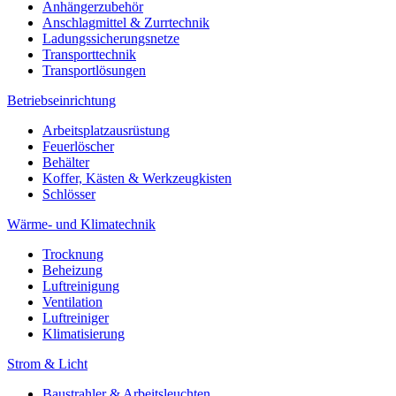
Anhängerzubehör
Anschlagmittel & Zurrtechnik
Ladungssicherungsnetze
Transporttechnik
Transportlösungen
Betriebseinrichtung
Arbeitsplatzausrüstung
Feuerlöscher
Behälter
Koffer, Kästen & Werkzeugkisten
Schlösser
Wärme- und Klimatechnik
Trocknung
Beheizung
Luftreinigung
Ventilation
Luftreiniger
Klimatisierung
Strom & Licht
Baustrahler & Arbeitsleuchten