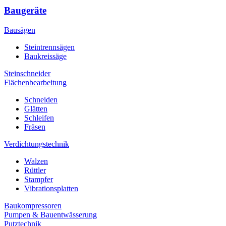
Baugeräte
Bausägen
Steintrennsägen
Baukreissäge
Steinschneider
Flächenbearbeitung
Schneiden
Glätten
Schleifen
Fräsen
Verdichtungstechnik
Walzen
Rüttler
Stampfer
Vibrationsplatten
Baukompressoren
Pumpen & Bauentwässerung
Putztechnik