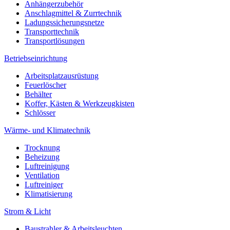
Anhängerzubehör
Anschlagmittel & Zurrtechnik
Ladungssicherungsnetze
Transporttechnik
Transportlösungen
Betriebseinrichtung
Arbeitsplatzausrüstung
Feuerlöscher
Behälter
Koffer, Kästen & Werkzeugkisten
Schlösser
Wärme- und Klimatechnik
Trocknung
Beheizung
Luftreinigung
Ventilation
Luftreiniger
Klimatisierung
Strom & Licht
Baustrahler & Arbeitsleuchten