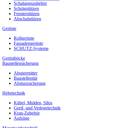
Schalungszubehör
Schrägstützen
Fensterstützen
Abschalstützen
Gerüste
Rollgerüste
Fassadengerüste
SCHUTZ-Systeme
Gerüstböcke
Baustellensicherung
Absperrgitter
Baustellentür
Absturzsicherung
Hebetechnik
Kübel, Mulden, Silos
Greif- und Verlegetechnik
Kran-Zubehör
Aufzüge
Mauerwerkstechnik