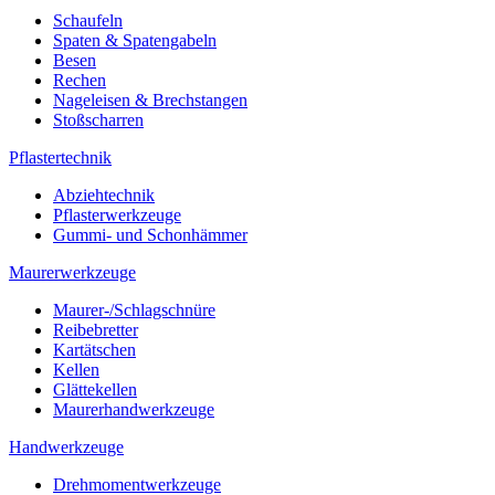
Schaufeln
Spaten & Spatengabeln
Besen
Rechen
Nageleisen & Brechstangen
Stoßscharren
Pflastertechnik
Abziehtechnik
Pflasterwerkzeuge
Gummi- und Schonhämmer
Maurerwerkzeuge
Maurer-/Schlagschnüre
Reibebretter
Kartätschen
Kellen
Glättekellen
Maurerhandwerkzeuge
Handwerkzeuge
Drehmomentwerkzeuge