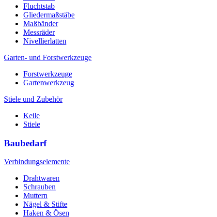
Fluchtstab
Gliedermaßstäbe
Maßbänder
Messräder
Nivellierlatten
Garten- und Forstwerkzeuge
Forstwerkzeuge
Gartenwerkzeug
Stiele und Zubehör
Keile
Stiele
Baubedarf
Verbindungselemente
Drahtwaren
Schrauben
Muttern
Nägel & Stifte
Haken & Ösen