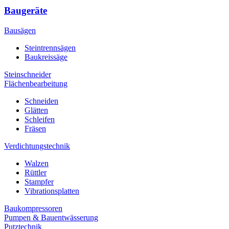
Baugeräte
Bausägen
Steintrennsägen
Baukreissäge
Steinschneider
Flächenbearbeitung
Schneiden
Glätten
Schleifen
Fräsen
Verdichtungstechnik
Walzen
Rüttler
Stampfer
Vibrationsplatten
Baukompressoren
Pumpen & Bauentwässerung
Putztechnik