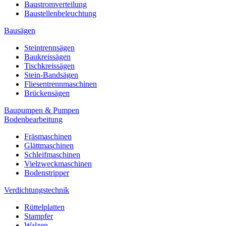
Baustromverteilung
Baustellenbeleuchtung
Bausägen
Steintrennsägen
Baukreissägen
Tischkreissägen
Stein-Bandsägen
Fliesentrennmaschinen
Brückensägen
Baupumpen & Pumpen
Bodenbearbeitung
Fräsmaschinen
Glättmaschinen
Schleifmaschinen
Vielzweckmaschinen
Bodenstripper
Verdichtungstechnik
Rüttelplatten
Stampfer
Walzen