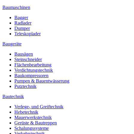
Baumaschinen
Bagger
Radlader
Dumper
Teleskoplader
Baugeräte
Bausägen
Steinschneider
Flächenbearbeitung
Verdichtungstechnik
Baukompressoren
Pumpen & Bauentwässerung
Putztechnik
Bautechnik
Verlege- und Greiftechnik
Hebetechnik
Mauerwerkstechnik
Gerüste & Bautreppen
Schalungssysteme
Verkehrstechnik