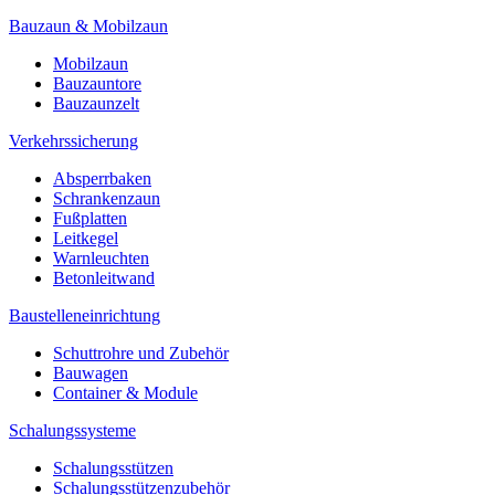
Bauzaun & Mobilzaun
Mobilzaun
Bauzauntore
Bauzaunzelt
Verkehrssicherung
Absperrbaken
Schrankenzaun
Fußplatten
Leitkegel
Warnleuchten
Betonleitwand
Baustelleneinrichtung
Schuttrohre und Zubehör
Bauwagen
Container & Module
Schalungssysteme
Schalungsstützen
Schalungsstützenzubehör