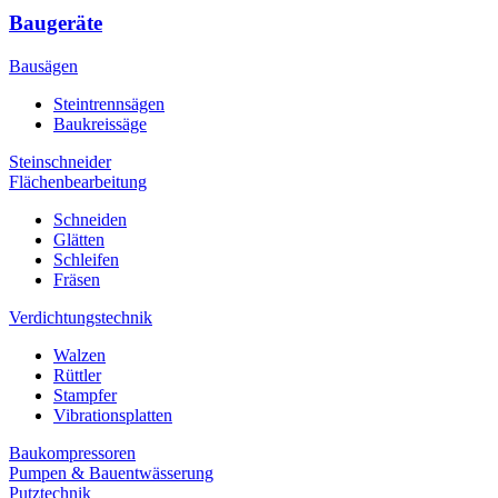
Baugeräte
Bausägen
Steintrennsägen
Baukreissäge
Steinschneider
Flächenbearbeitung
Schneiden
Glätten
Schleifen
Fräsen
Verdichtungstechnik
Walzen
Rüttler
Stampfer
Vibrationsplatten
Baukompressoren
Pumpen & Bauentwässerung
Putztechnik