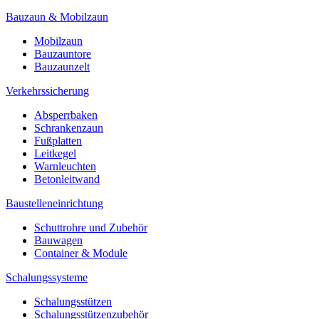
Bauzaun & Mobilzaun
Mobilzaun
Bauzauntore
Bauzaunzelt
Verkehrssicherung
Absperrbaken
Schrankenzaun
Fußplatten
Leitkegel
Warnleuchten
Betonleitwand
Baustelleneinrichtung
Schuttrohre und Zubehör
Bauwagen
Container & Module
Schalungssysteme
Schalungsstützen
Schalungsstützenzubehör