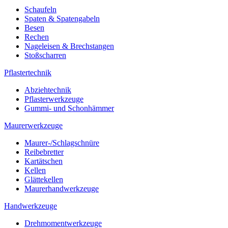
Schaufeln
Spaten & Spatengabeln
Besen
Rechen
Nageleisen & Brechstangen
Stoßscharren
Pflastertechnik
Abziehtechnik
Pflasterwerkzeuge
Gummi- und Schonhämmer
Maurerwerkzeuge
Maurer-/Schlagschnüre
Reibebretter
Kartätschen
Kellen
Glättekellen
Maurerhandwerkzeuge
Handwerkzeuge
Drehmomentwerkzeuge