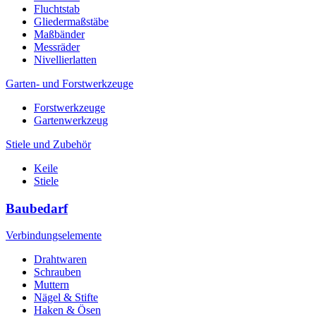
Fluchtstab
Gliedermaßstäbe
Maßbänder
Messräder
Nivellierlatten
Garten- und Forstwerkzeuge
Forstwerkzeuge
Gartenwerkzeug
Stiele und Zubehör
Keile
Stiele
Baubedarf
Verbindungselemente
Drahtwaren
Schrauben
Muttern
Nägel & Stifte
Haken & Ösen