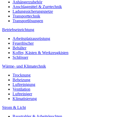
Anhängerzubehör
Anschlagmittel & Zurrtechnik
Ladungssicherungsnetze
Transporttechnik
Transportlösungen
Betriebseinrichtung
Arbeitsplatzausrüstung
Feuerlöscher
Behälter
Koffer, Kästen & Werkzeugkisten
Schlösser
Wärme- und Klimatechnik
Trocknung
Beheizung
Luftreinigung
Ventilation
Luftreiniger
Klimatisierung
Strom & Licht
Baustrahler & Arbeitsleuchten