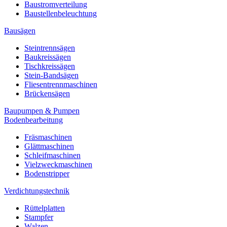
Baustromverteilung
Baustellenbeleuchtung
Bausägen
Steintrennsägen
Baukreissägen
Tischkreissägen
Stein-Bandsägen
Fliesentrennmaschinen
Brückensägen
Baupumpen & Pumpen
Bodenbearbeitung
Fräsmaschinen
Glättmaschinen
Schleifmaschinen
Vielzweckmaschinen
Bodenstripper
Verdichtungstechnik
Rüttelplatten
Stampfer
Walzen