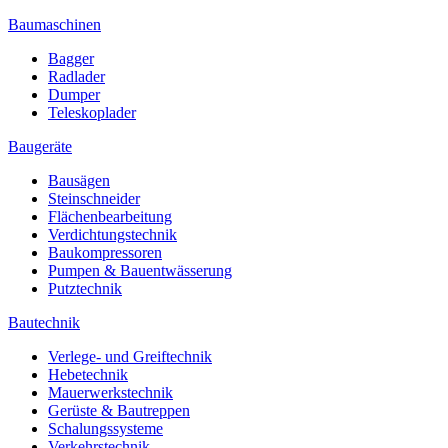
Baumaschinen
Bagger
Radlader
Dumper
Teleskoplader
Baugeräte
Bausägen
Steinschneider
Flächenbearbeitung
Verdichtungstechnik
Baukompressoren
Pumpen & Bauentwässerung
Putztechnik
Bautechnik
Verlege- und Greiftechnik
Hebetechnik
Mauerwerkstechnik
Gerüste & Bautreppen
Schalungssysteme
Verkehrstechnik