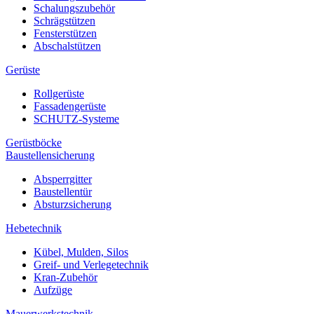
Schalungszubehör
Schrägstützen
Fensterstützen
Abschalstützen
Gerüste
Rollgerüste
Fassadengerüste
SCHUTZ-Systeme
Gerüstböcke
Baustellensicherung
Absperrgitter
Baustellentür
Absturzsicherung
Hebetechnik
Kübel, Mulden, Silos
Greif- und Verlegetechnik
Kran-Zubehör
Aufzüge
Mauerwerkstechnik