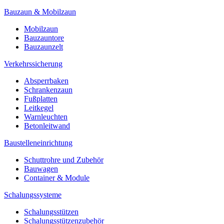
Bauzaun & Mobilzaun
Mobilzaun
Bauzauntore
Bauzaunzelt
Verkehrssicherung
Absperrbaken
Schrankenzaun
Fußplatten
Leitkegel
Warnleuchten
Betonleitwand
Baustelleneinrichtung
Schuttrohre und Zubehör
Bauwagen
Container & Module
Schalungssysteme
Schalungsstützen
Schalungsstützenzubehör