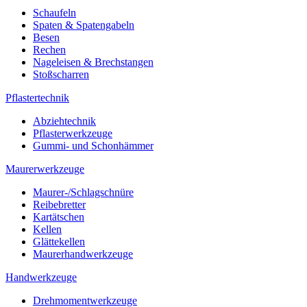
Schaufeln
Spaten & Spatengabeln
Besen
Rechen
Nageleisen & Brechstangen
Stoßscharren
Pflastertechnik
Abziehtechnik
Pflasterwerkzeuge
Gummi- und Schonhämmer
Maurerwerkzeuge
Maurer-/Schlagschnüre
Reibebretter
Kartätschen
Kellen
Glättekellen
Maurerhandwerkzeuge
Handwerkzeuge
Drehmomentwerkzeuge