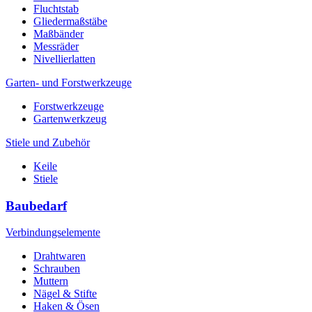
Fluchtstab
Gliedermaßstäbe
Maßbänder
Messräder
Nivellierlatten
Garten- und Forstwerkzeuge
Forstwerkzeuge
Gartenwerkzeug
Stiele und Zubehör
Keile
Stiele
Baubedarf
Verbindungselemente
Drahtwaren
Schrauben
Muttern
Nägel & Stifte
Haken & Ösen