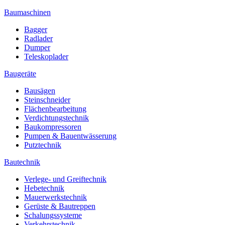
Baumaschinen
Bagger
Radlader
Dumper
Teleskoplader
Baugeräte
Bausägen
Steinschneider
Flächenbearbeitung
Verdichtungstechnik
Baukompressoren
Pumpen & Bauentwässerung
Putztechnik
Bautechnik
Verlege- und Greiftechnik
Hebetechnik
Mauerwerkstechnik
Gerüste & Bautreppen
Schalungssysteme
Verkehrstechnik