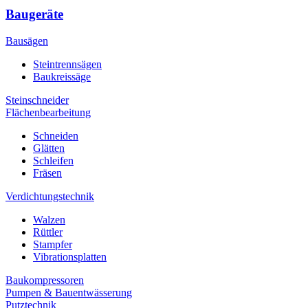
Baugeräte
Bausägen
Steintrennsägen
Baukreissäge
Steinschneider
Flächenbearbeitung
Schneiden
Glätten
Schleifen
Fräsen
Verdichtungstechnik
Walzen
Rüttler
Stampfer
Vibrationsplatten
Baukompressoren
Pumpen & Bauentwässerung
Putztechnik