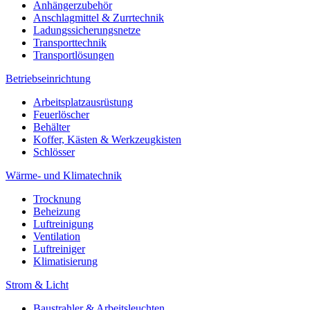
Anhängerzubehör
Anschlagmittel & Zurrtechnik
Ladungssicherungsnetze
Transporttechnik
Transportlösungen
Betriebseinrichtung
Arbeitsplatzausrüstung
Feuerlöscher
Behälter
Koffer, Kästen & Werkzeugkisten
Schlösser
Wärme- und Klimatechnik
Trocknung
Beheizung
Luftreinigung
Ventilation
Luftreiniger
Klimatisierung
Strom & Licht
Baustrahler & Arbeitsleuchten