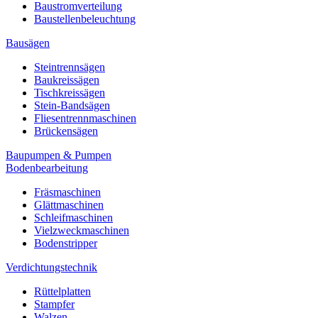
Baustromverteilung
Baustellenbeleuchtung
Bausägen
Steintrennsägen
Baukreissägen
Tischkreissägen
Stein-Bandsägen
Fliesentrennmaschinen
Brückensägen
Baupumpen & Pumpen
Bodenbearbeitung
Fräsmaschinen
Glättmaschinen
Schleifmaschinen
Vielzweckmaschinen
Bodenstripper
Verdichtungstechnik
Rüttelplatten
Stampfer
Walzen