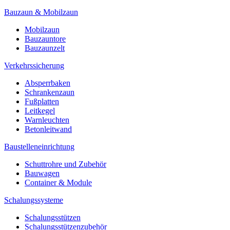
Bauzaun & Mobilzaun
Mobilzaun
Bauzauntore
Bauzaunzelt
Verkehrssicherung
Absperrbaken
Schrankenzaun
Fußplatten
Leitkegel
Warnleuchten
Betonleitwand
Baustelleneinrichtung
Schuttrohre und Zubehör
Bauwagen
Container & Module
Schalungssysteme
Schalungsstützen
Schalungsstützenzubehör