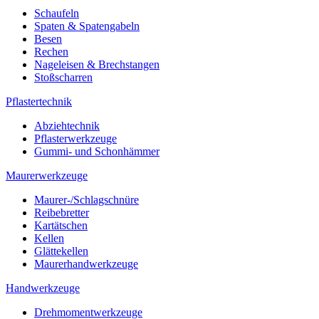
Schaufeln
Spaten & Spatengabeln
Besen
Rechen
Nageleisen & Brechstangen
Stoßscharren
Pflastertechnik
Abziehtechnik
Pflasterwerkzeuge
Gummi- und Schonhämmer
Maurerwerkzeuge
Maurer-/Schlagschnüre
Reibebretter
Kartätschen
Kellen
Glättekellen
Maurerhandwerkzeuge
Handwerkzeuge
Drehmomentwerkzeuge