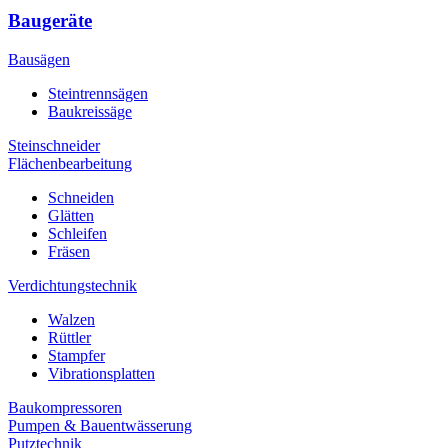
Baugeräte
Bausägen
Steintrennsägen
Baukreissäge
Steinschneider
Flächenbearbeitung
Schneiden
Glätten
Schleifen
Fräsen
Verdichtungstechnik
Walzen
Rüttler
Stampfer
Vibrationsplatten
Baukompressoren
Pumpen & Bauentwässerung
Putztechnik