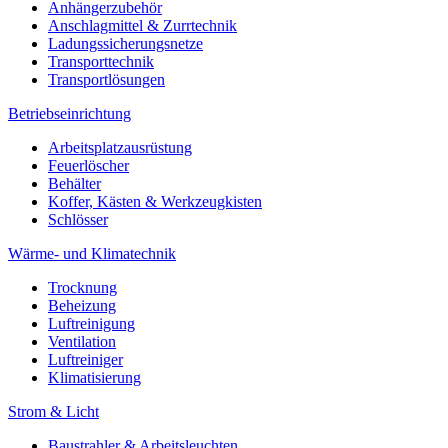
Anhängerzubehör
Anschlagmittel & Zurrtechnik
Ladungssicherungsnetze
Transporttechnik
Transportlösungen
Betriebseinrichtung
Arbeitsplatzausrüstung
Feuerlöscher
Behälter
Koffer, Kästen & Werkzeugkisten
Schlösser
Wärme- und Klimatechnik
Trocknung
Beheizung
Luftreinigung
Ventilation
Luftreiniger
Klimatisierung
Strom & Licht
Baustrahler & Arbeitsleuchten