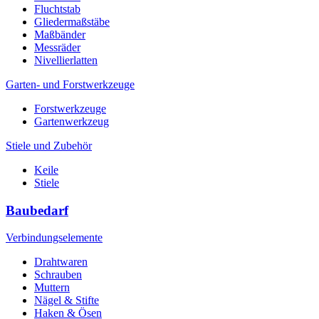
Fluchtstab
Gliedermaßstäbe
Maßbänder
Messräder
Nivellierlatten
Garten- und Forstwerkzeuge
Forstwerkzeuge
Gartenwerkzeug
Stiele und Zubehör
Keile
Stiele
Baubedarf
Verbindungselemente
Drahtwaren
Schrauben
Muttern
Nägel & Stifte
Haken & Ösen