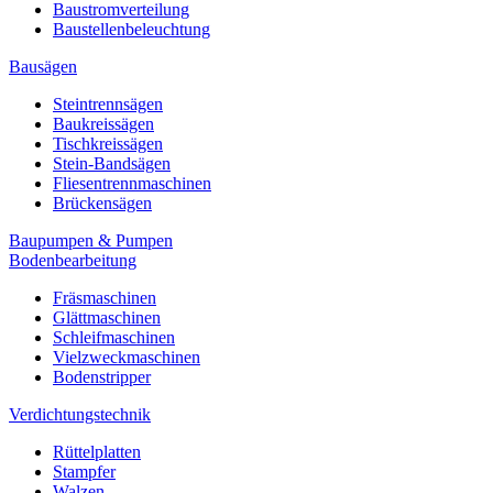
Baustromverteilung
Baustellenbeleuchtung
Bausägen
Steintrennsägen
Baukreissägen
Tischkreissägen
Stein-Bandsägen
Fliesentrennmaschinen
Brückensägen
Baupumpen & Pumpen
Bodenbearbeitung
Fräsmaschinen
Glättmaschinen
Schleifmaschinen
Vielzweckmaschinen
Bodenstripper
Verdichtungstechnik
Rüttelplatten
Stampfer
Walzen