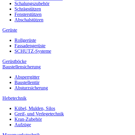
Schalungszubehör
Schrägstützen
Fensterstützen
Abschalstützen
Gerüste
Rollgerüste
Fassadengerüste
SCHUTZ-Systeme
Gerüstböcke
Baustellensicherung
Absperrgitter
Baustellentür
Absturzsicherung
Hebetechnik
Kübel, Mulden, Silos
Greif- und Verlegetechnik
Kran-Zubehör
Aufzüge
Mauerwerkstechnik