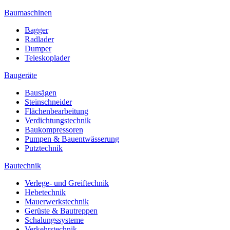
Baumaschinen
Bagger
Radlader
Dumper
Teleskoplader
Baugeräte
Bausägen
Steinschneider
Flächenbearbeitung
Verdichtungstechnik
Baukompressoren
Pumpen & Bauentwässerung
Putztechnik
Bautechnik
Verlege- und Greiftechnik
Hebetechnik
Mauerwerkstechnik
Gerüste & Bautreppen
Schalungssysteme
Verkehrstechnik