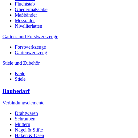
Fluchtstab
Gliedermaßstäbe
Maßbänder
Messräder
Nivellierlatten
Garten- und Forstwerkzeuge
Forstwerkzeuge
Gartenwerkzeug
Stiele und Zubehör
Keile
Stiele
Baubedarf
Verbindungselemente
Drahtwaren
Schrauben
Muttern
Nägel & Stifte
Haken & Ösen