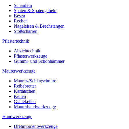
Schaufeln
Spaten & Spatengabeln
Besen
Rechen
Nageleisen & Brechstangen
Stoßscharren
Pflastertechnik
Abziehtechnik
Pflasterwerkzeuge
Gummi- und Schonhämmer
Maurerwerkzeuge
Maurer-/Schlagschnüre
Reibebretter
Kartätschen
Kellen
Glättekellen
Maurerhandwerkzeuge
Handwerkzeuge
Drehmomentwerkzeuge