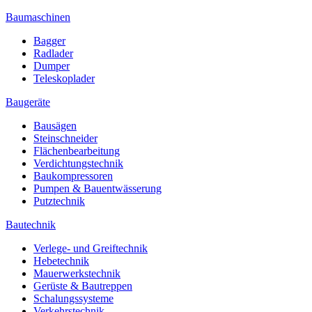
Baumaschinen
Bagger
Radlader
Dumper
Teleskoplader
Baugeräte
Bausägen
Steinschneider
Flächenbearbeitung
Verdichtungstechnik
Baukompressoren
Pumpen & Bauentwässerung
Putztechnik
Bautechnik
Verlege- und Greiftechnik
Hebetechnik
Mauerwerkstechnik
Gerüste & Bautreppen
Schalungssysteme
Verkehrstechnik