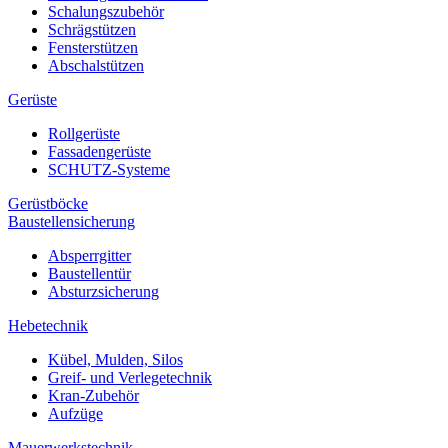
Schalungszubehör
Schrägstützen
Fensterstützen
Abschalstützen
Gerüste
Rollgerüste
Fassadengerüste
SCHUTZ-Systeme
Gerüstböcke
Baustellensicherung
Absperrgitter
Baustellentür
Absturzsicherung
Hebetechnik
Kübel, Mulden, Silos
Greif- und Verlegetechnik
Kran-Zubehör
Aufzüge
Mauerwerkstechnik