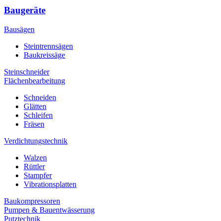
Baugeräte
Bausägen
Steintrennsägen
Baukreissäge
Steinschneider
Flächenbearbeitung
Schneiden
Glätten
Schleifen
Fräsen
Verdichtungstechnik
Walzen
Rüttler
Stampfer
Vibrationsplatten
Baukompressoren
Pumpen & Bauentwässerung
Putztechnik