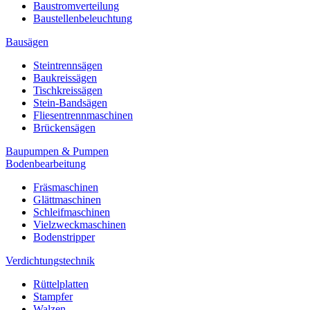
Baustromverteilung
Baustellenbeleuchtung
Bausägen
Steintrennsägen
Baukreissägen
Tischkreissägen
Stein-Bandsägen
Fliesentrennmaschinen
Brückensägen
Baupumpen & Pumpen
Bodenbearbeitung
Fräsmaschinen
Glättmaschinen
Schleifmaschinen
Vielzweckmaschinen
Bodenstripper
Verdichtungstechnik
Rüttelplatten
Stampfer
Walzen