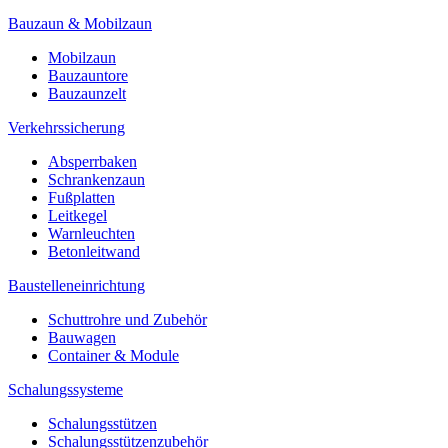
Bauzaun & Mobilzaun
Mobilzaun
Bauzauntore
Bauzaunzelt
Verkehrssicherung
Absperrbaken
Schrankenzaun
Fußplatten
Leitkegel
Warnleuchten
Betonleitwand
Baustelleneinrichtung
Schuttrohre und Zubehör
Bauwagen
Container & Module
Schalungssysteme
Schalungsstützen
Schalungsstützenzubehör