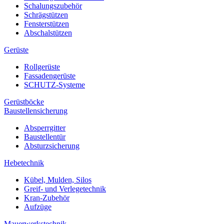
Schalungszubehör
Schrägstützen
Fensterstützen
Abschalstützen
Gerüste
Rollgerüste
Fassadengerüste
SCHUTZ-Systeme
Gerüstböcke
Baustellensicherung
Absperrgitter
Baustellentür
Absturzsicherung
Hebetechnik
Kübel, Mulden, Silos
Greif- und Verlegetechnik
Kran-Zubehör
Aufzüge
Mauerwerkstechnik