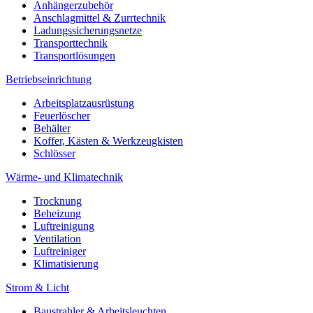
Anhängerzubehör
Anschlagmittel & Zurrtechnik
Ladungssicherungsnetze
Transporttechnik
Transportlösungen
Betriebseinrichtung
Arbeitsplatzausrüstung
Feuerlöscher
Behälter
Koffer, Kästen & Werkzeugkisten
Schlösser
Wärme- und Klimatechnik
Trocknung
Beheizung
Luftreinigung
Ventilation
Luftreiniger
Klimatisierung
Strom & Licht
Baustrahler & Arbeitsleuchten