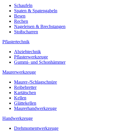
Schaufeln
Spaten & Spatengabeln
Besen
Rechen
Nageleisen & Brechstangen
Stoßscharren
Pflastertechnik
Abziehtechnik
Pflasterwerkzeuge
Gummi- und Schonhämmer
Maurerwerkzeuge
Maurer-/Schlagschnüre
Reibebretter
Kartätschen
Kellen
Glättekellen
Maurerhandwerkzeuge
Handwerkzeuge
Drehmomentwerkzeuge