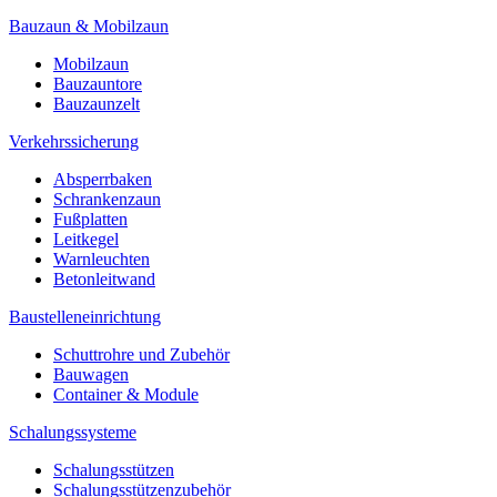
Bauzaun & Mobilzaun
Mobilzaun
Bauzauntore
Bauzaunzelt
Verkehrssicherung
Absperrbaken
Schrankenzaun
Fußplatten
Leitkegel
Warnleuchten
Betonleitwand
Baustelleneinrichtung
Schuttrohre und Zubehör
Bauwagen
Container & Module
Schalungssysteme
Schalungsstützen
Schalungsstützenzubehör