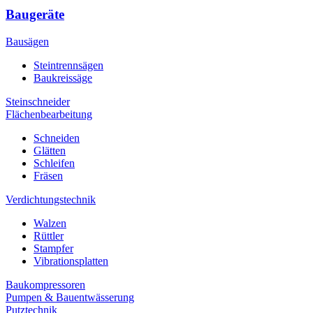
Baugeräte
Bausägen
Steintrennsägen
Baukreissäge
Steinschneider
Flächenbearbeitung
Schneiden
Glätten
Schleifen
Fräsen
Verdichtungstechnik
Walzen
Rüttler
Stampfer
Vibrationsplatten
Baukompressoren
Pumpen & Bauentwässerung
Putztechnik