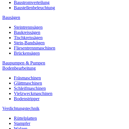
Baustromverteilung
Baustellenbeleuchtung
Bausägen
Steintrennsägen
Baukreissägen
Tischkreissägen
Stein-Bandsägen
Fliesentrennmaschinen
Brückensägen
Baupumpen & Pumpen
Bodenbearbeitung
Fräsmaschinen
Glättmaschinen
Schleifmaschinen
Vielzweckmaschinen
Bodenstripper
Verdichtungstechnik
Rüttelplatten
Stampfer
Walzen