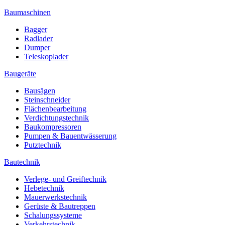
Baumaschinen
Bagger
Radlader
Dumper
Teleskoplader
Baugeräte
Bausägen
Steinschneider
Flächenbearbeitung
Verdichtungstechnik
Baukompressoren
Pumpen & Bauentwässerung
Putztechnik
Bautechnik
Verlege- und Greiftechnik
Hebetechnik
Mauerwerkstechnik
Gerüste & Bautreppen
Schalungssysteme
Verkehrstechnik