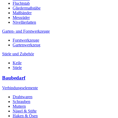
Fluchtstab
Gliedermaßstäbe
Maßbänder
Messräder
Nivellierlatten
Garten- und Forstwerkzeuge
Forstwerkzeuge
Gartenwerkzeug
Stiele und Zubehör
Keile
Stiele
Baubedarf
Verbindungselemente
Drahtwaren
Schrauben
Muttern
Nägel & Stifte
Haken & Ösen