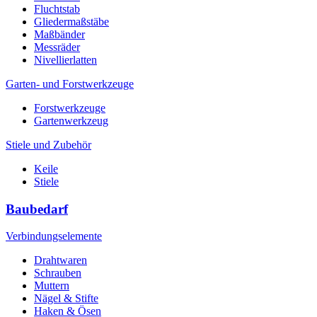
Fluchtstab
Gliedermaßstäbe
Maßbänder
Messräder
Nivellierlatten
Garten- und Forstwerkzeuge
Forstwerkzeuge
Gartenwerkzeug
Stiele und Zubehör
Keile
Stiele
Baubedarf
Verbindungselemente
Drahtwaren
Schrauben
Muttern
Nägel & Stifte
Haken & Ösen