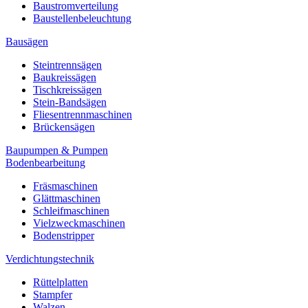
Baustromverteilung
Baustellenbeleuchtung
Bausägen
Steintrennsägen
Baukreissägen
Tischkreissägen
Stein-Bandsägen
Fliesentrennmaschinen
Brückensägen
Baupumpen & Pumpen
Bodenbearbeitung
Fräsmaschinen
Glättmaschinen
Schleifmaschinen
Vielzweckmaschinen
Bodenstripper
Verdichtungstechnik
Rüttelplatten
Stampfer
Walzen