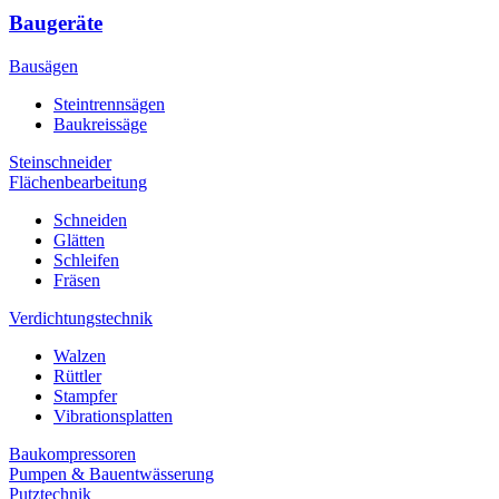
Baugeräte
Bausägen
Steintrennsägen
Baukreissäge
Steinschneider
Flächenbearbeitung
Schneiden
Glätten
Schleifen
Fräsen
Verdichtungstechnik
Walzen
Rüttler
Stampfer
Vibrationsplatten
Baukompressoren
Pumpen & Bauentwässerung
Putztechnik