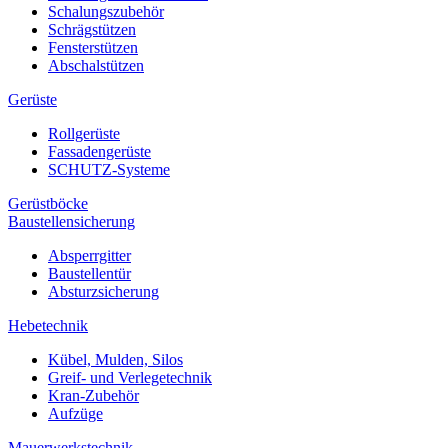
Schalungszubehör
Schrägstützen
Fensterstützen
Abschalstützen
Gerüste
Rollgerüste
Fassadengerüste
SCHUTZ-Systeme
Gerüstböcke
Baustellensicherung
Absperrgitter
Baustellentür
Absturzsicherung
Hebetechnik
Kübel, Mulden, Silos
Greif- und Verlegetechnik
Kran-Zubehör
Aufzüge
Mauerwerkstechnik