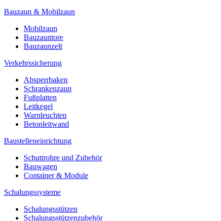
Bauzaun & Mobilzaun
Mobilzaun
Bauzauntore
Bauzaunzelt
Verkehrssicherung
Absperrbaken
Schrankenzaun
Fußplatten
Leitkegel
Warnleuchten
Betonleitwand
Baustelleneinrichtung
Schuttrohre und Zubehör
Bauwagen
Container & Module
Schalungssysteme
Schalungsstützen
Schalungsstützenzubehör