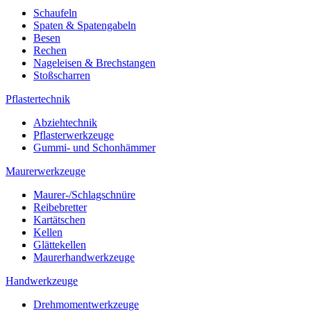
Schaufeln
Spaten & Spatengabeln
Besen
Rechen
Nageleisen & Brechstangen
Stoßscharren
Pflastertechnik
Abziehtechnik
Pflasterwerkzeuge
Gummi- und Schonhämmer
Maurerwerkzeuge
Maurer-/Schlagschnüre
Reibebretter
Kartätschen
Kellen
Glättekellen
Maurerhandwerkzeuge
Handwerkzeuge
Drehmomentwerkzeuge