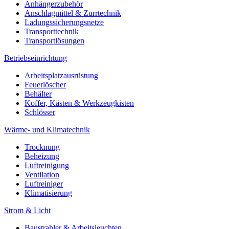
Anhängerzubehör
Anschlagmittel & Zurrtechnik
Ladungssicherungsnetze
Transporttechnik
Transportlösungen
Betriebseinrichtung
Arbeitsplatzausrüstung
Feuerlöscher
Behälter
Koffer, Kästen & Werkzeugkisten
Schlösser
Wärme- und Klimatechnik
Trocknung
Beheizung
Luftreinigung
Ventilation
Luftreiniger
Klimatisierung
Strom & Licht
Baustrahler & Arbeitsleuchten