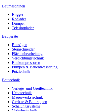
Baumaschinen
Bagger
Radlader
Dumper
Teleskoplader
Baugeräte
Bausägen
Steinschneider
Flächenbearbeitung
Verdichtungstechnik
Baukompressoren
Pumpen & Bauentwässerung
Putztechnik
Bautechnik
Verlege- und Greiftechnik
Hebetechnik
Mauerwerkstechnik
Gerüste & Bautreppen
Schalungssysteme
Verkehrstechnik