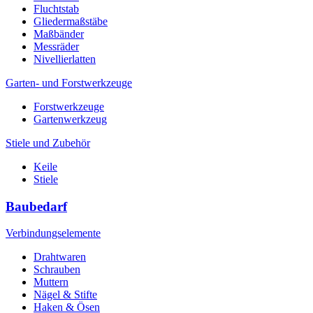
Fluchtstab
Gliedermaßstäbe
Maßbänder
Messräder
Nivellierlatten
Garten- und Forstwerkzeuge
Forstwerkzeuge
Gartenwerkzeug
Stiele und Zubehör
Keile
Stiele
Baubedarf
Verbindungselemente
Drahtwaren
Schrauben
Muttern
Nägel & Stifte
Haken & Ösen