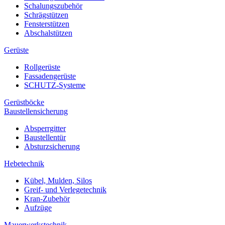
Schalungszubehör
Schrägstützen
Fensterstützen
Abschalstützen
Gerüste
Rollgerüste
Fassadengerüste
SCHUTZ-Systeme
Gerüstböcke
Baustellensicherung
Absperrgitter
Baustellentür
Absturzsicherung
Hebetechnik
Kübel, Mulden, Silos
Greif- und Verlegetechnik
Kran-Zubehör
Aufzüge
Mauerwerkstechnik