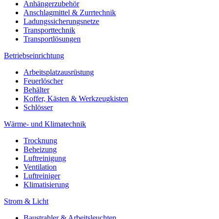
Anhängerzubehör
Anschlagmittel & Zurrtechnik
Ladungssicherungsnetze
Transporttechnik
Transportlösungen
Betriebseinrichtung
Arbeitsplatzausrüstung
Feuerlöscher
Behälter
Koffer, Kästen & Werkzeugkisten
Schlösser
Wärme- und Klimatechnik
Trocknung
Beheizung
Luftreinigung
Ventilation
Luftreiniger
Klimatisierung
Strom & Licht
Baustrahler & Arbeitsleuchten