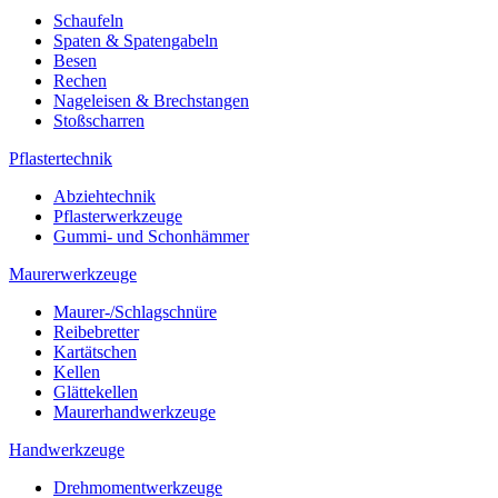
Schaufeln
Spaten & Spatengabeln
Besen
Rechen
Nageleisen & Brechstangen
Stoßscharren
Pflastertechnik
Abziehtechnik
Pflasterwerkzeuge
Gummi- und Schonhämmer
Maurerwerkzeuge
Maurer-/Schlagschnüre
Reibebretter
Kartätschen
Kellen
Glättekellen
Maurerhandwerkzeuge
Handwerkzeuge
Drehmomentwerkzeuge