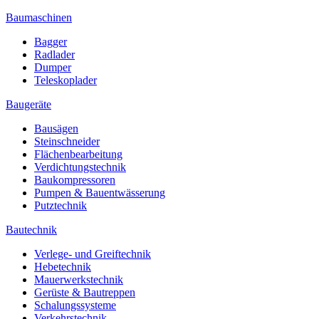
Baumaschinen
Bagger
Radlader
Dumper
Teleskoplader
Baugeräte
Bausägen
Steinschneider
Flächenbearbeitung
Verdichtungstechnik
Baukompressoren
Pumpen & Bauentwässerung
Putztechnik
Bautechnik
Verlege- und Greiftechnik
Hebetechnik
Mauerwerkstechnik
Gerüste & Bautreppen
Schalungssysteme
Verkehrstechnik