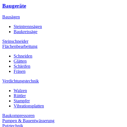
Baugeräte
Bausägen
Steintrennsägen
Baukreissäge
Steinschneider
Flächenbearbeitung
Schneiden
Glätten
Schleifen
Fräsen
Verdichtungstechnik
Walzen
Rüttler
Stampfer
Vibrationsplatten
Baukompressoren
Pumpen & Bauentwässerung
Putztechnik