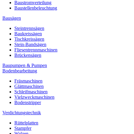
Baustromverteilung
Baustellenbeleuchtung
Bausägen
Steintrennsägen
Baukreissägen
Tischkreissägen
Stein-Bandsägen
Fliesentrennmaschinen
Brückensägen
Baupumpen & Pumpen
Bodenbearbeitung
Fräsmaschinen
Glättmaschinen
Schleifmaschinen
Vielzweckmaschinen
Bodenstripper
Verdichtungstechnik
Rüttelplatten
Stampfer
Walzen