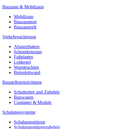
Bauzaun & Mobilzaun
Mobilzaun
Bauzauntore
Bauzaunzelt
Verkehrssicherung
Absperrbaken
Schrankenzaun
Fußplatten
Leitkegel
Warnleuchten
Betonleitwand
Baustelleneinrichtung
Schuttrohre und Zubehör
Bauwagen
Container & Module
Schalungssysteme
Schalungsstützen
Schalungsstützenzubehör