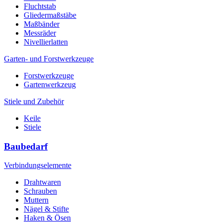
Fluchtstab
Gliedermaßstäbe
Maßbänder
Messräder
Nivellierlatten
Garten- und Forstwerkzeuge
Forstwerkzeuge
Gartenwerkzeug
Stiele und Zubehör
Keile
Stiele
Baubedarf
Verbindungselemente
Drahtwaren
Schrauben
Muttern
Nägel & Stifte
Haken & Ösen