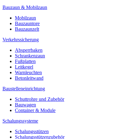
Bauzaun & Mobilzaun
Mobilzaun
Bauzauntore
Bauzaunzelt
Verkehrssicherung
Absperrbaken
Schrankenzaun
Fußplatten
Leitkegel
Warnleuchten
Betonleitwand
Baustelleneinrichtung
Schuttrohre und Zubehör
Bauwagen
Container & Module
Schalungssysteme
Schalungsstützen
Schalungsstützenzubehör