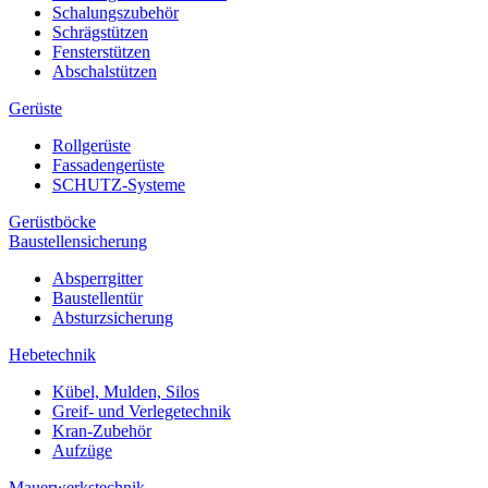
Schalungszubehör
Schrägstützen
Fensterstützen
Abschalstützen
Gerüste
Rollgerüste
Fassadengerüste
SCHUTZ-Systeme
Gerüstböcke
Baustellensicherung
Absperrgitter
Baustellentür
Absturzsicherung
Hebetechnik
Kübel, Mulden, Silos
Greif- und Verlegetechnik
Kran-Zubehör
Aufzüge
Mauerwerkstechnik