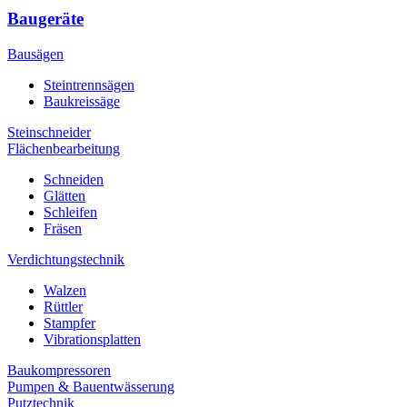
Baugeräte
Bausägen
Steintrennsägen
Baukreissäge
Steinschneider
Flächenbearbeitung
Schneiden
Glätten
Schleifen
Fräsen
Verdichtungstechnik
Walzen
Rüttler
Stampfer
Vibrationsplatten
Baukompressoren
Pumpen & Bauentwässerung
Putztechnik