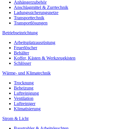
Anhängerzubehör
Anschlagmittel & Zurrtechnik
Ladungssicherungsnetze
Transporttechnik
Transportlösungen
Betriebseinrichtung
Arbeitsplatzausrüstung
Feuerlöscher
Behälter
Koffer, Kästen & Werkzeugkisten
Schlösser
Wärme- und Klimatechnik
Trocknung
Beheizung
Luftreinigung
Ventilation
Luftreiniger
Klimatisierung
Strom & Licht
Baustrahler & Arbeitsleuchten