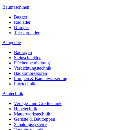
Baumaschinen
Bagger
Radlader
Dumper
Teleskoplader
Baugeräte
Bausägen
Steinschneider
Flächenbearbeitung
Verdichtungstechnik
Baukompressoren
Pumpen & Bauentwässerung
Putztechnik
Bautechnik
Verlege- und Greiftechnik
Hebetechnik
Mauerwerkstechnik
Gerüste & Bautreppen
Schalungssysteme
Verkehrstechnik