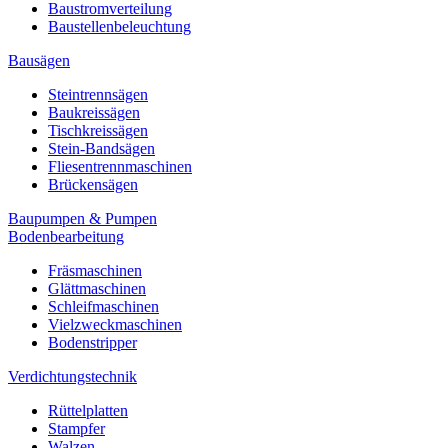
Baustromverteilung
Baustellenbeleuchtung
Bausägen
Steintrennsägen
Baukreissägen
Tischkreissägen
Stein-Bandsägen
Fliesentrennmaschinen
Brückensägen
Baupumpen & Pumpen
Bodenbearbeitung
Fräsmaschinen
Glättmaschinen
Schleifmaschinen
Vielzweckmaschinen
Bodenstripper
Verdichtungstechnik
Rüttelplatten
Stampfer
Walzen