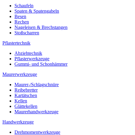
Schaufeln
Spaten & Spatengabeln
Besen
Rechen
Nageleisen & Brechstangen
Stoßscharren
Pflastertechnik
Abziehtechnik
Pflasterwerkzeuge
Gummi- und Schonhämmer
Maurerwerkzeuge
Maurer-/Schlagschnüre
Reibebretter
Kartätschen
Kellen
Glättekellen
Maurerhandwerkzeuge
Handwerkzeuge
Drehmomentwerkzeuge