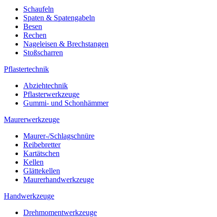
Schaufeln
Spaten & Spatengabeln
Besen
Rechen
Nageleisen & Brechstangen
Stoßscharren
Pflastertechnik
Abziehtechnik
Pflasterwerkzeuge
Gummi- und Schonhämmer
Maurerwerkzeuge
Maurer-/Schlagschnüre
Reibebretter
Kartätschen
Kellen
Glättekellen
Maurerhandwerkzeuge
Handwerkzeuge
Drehmomentwerkzeuge