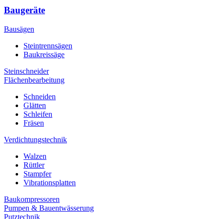
Baugeräte
Bausägen
Steintrennsägen
Baukreissäge
Steinschneider
Flächenbearbeitung
Schneiden
Glätten
Schleifen
Fräsen
Verdichtungstechnik
Walzen
Rüttler
Stampfer
Vibrationsplatten
Baukompressoren
Pumpen & Bauentwässerung
Putztechnik