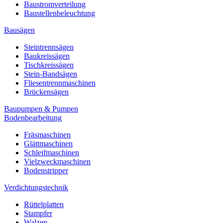
Baustromverteilung
Baustellenbeleuchtung
Bausägen
Steintrennsägen
Baukreissägen
Tischkreissägen
Stein-Bandsägen
Fliesentrennmaschinen
Brückensägen
Baupumpen & Pumpen
Bodenbearbeitung
Fräsmaschinen
Glättmaschinen
Schleifmaschinen
Vielzweckmaschinen
Bodenstripper
Verdichtungstechnik
Rüttelplatten
Stampfer
Walzen