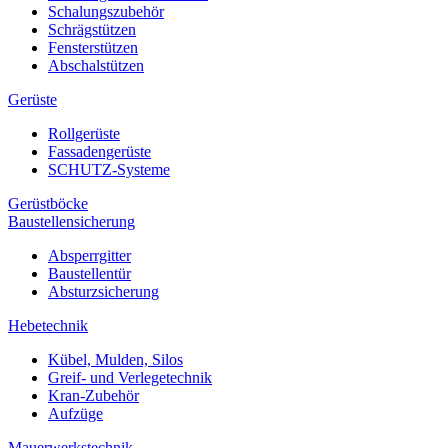
Schalungszubehör
Schrägstützen
Fensterstützen
Abschalstützen
Gerüste
Rollgerüste
Fassadengerüste
SCHUTZ-Systeme
Gerüstböcke
Baustellensicherung
Absperrgitter
Baustellentür
Absturzsicherung
Hebetechnik
Kübel, Mulden, Silos
Greif- und Verlegetechnik
Kran-Zubehör
Aufzüge
Mauerwerkstechnik