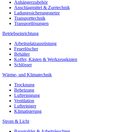
Anhängerzubehör
Anschlagmittel & Zurrtechnik
Ladungssicherungsnetze
Transporttechnik
Transportlösungen
Betriebseinrichtung
Arbeitsplatzausrüstung
Feuerlöscher
Behälter
Koffer, Kästen & Werkzeugkisten
Schlösser
Wärme- und Klimatechnik
Trocknung
Beheizung
Luftreinigung
Ventilation
Luftreiniger
Klimatisierung
Strom & Licht
Baustrahler & Arbeitsleuchten