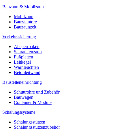
Bauzaun & Mobilzaun
Mobilzaun
Bauzauntore
Bauzaunzelt
Verkehrssicherung
Absperrbaken
Schrankenzaun
Fußplatten
Leitkegel
Warnleuchten
Betonleitwand
Baustelleneinrichtung
Schuttrohre und Zubehör
Bauwagen
Container & Module
Schalungssysteme
Schalungsstützen
Schalungsstützenzubehör