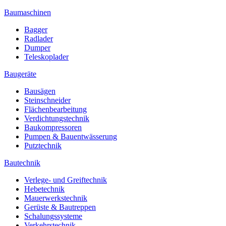
Baumaschinen
Bagger
Radlader
Dumper
Teleskoplader
Baugeräte
Bausägen
Steinschneider
Flächenbearbeitung
Verdichtungstechnik
Baukompressoren
Pumpen & Bauentwässerung
Putztechnik
Bautechnik
Verlege- und Greiftechnik
Hebetechnik
Mauerwerkstechnik
Gerüste & Bautreppen
Schalungssysteme
Verkehrstechnik