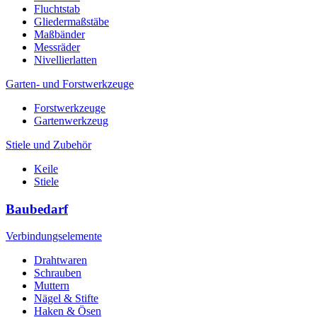
Fluchtstab
Gliedermaßstäbe
Maßbänder
Messräder
Nivellierlatten
Garten- und Forstwerkzeuge
Forstwerkzeuge
Gartenwerkzeug
Stiele und Zubehör
Keile
Stiele
Baubedarf
Verbindungselemente
Drahtwaren
Schrauben
Muttern
Nägel & Stifte
Haken & Ösen