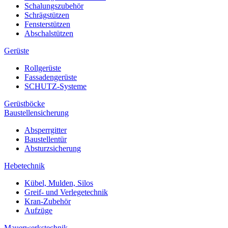
Schalungszubehör
Schrägstützen
Fensterstützen
Abschalstützen
Gerüste
Rollgerüste
Fassadengerüste
SCHUTZ-Systeme
Gerüstböcke
Baustellensicherung
Absperrgitter
Baustellentür
Absturzsicherung
Hebetechnik
Kübel, Mulden, Silos
Greif- und Verlegetechnik
Kran-Zubehör
Aufzüge
Mauerwerkstechnik