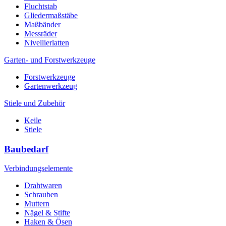
Fluchtstab
Gliedermaßstäbe
Maßbänder
Messräder
Nivellierlatten
Garten- und Forstwerkzeuge
Forstwerkzeuge
Gartenwerkzeug
Stiele und Zubehör
Keile
Stiele
Baubedarf
Verbindungselemente
Drahtwaren
Schrauben
Muttern
Nägel & Stifte
Haken & Ösen