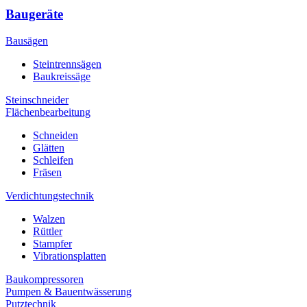
Baugeräte
Bausägen
Steintrennsägen
Baukreissäge
Steinschneider
Flächenbearbeitung
Schneiden
Glätten
Schleifen
Fräsen
Verdichtungstechnik
Walzen
Rüttler
Stampfer
Vibrationsplatten
Baukompressoren
Pumpen & Bauentwässerung
Putztechnik