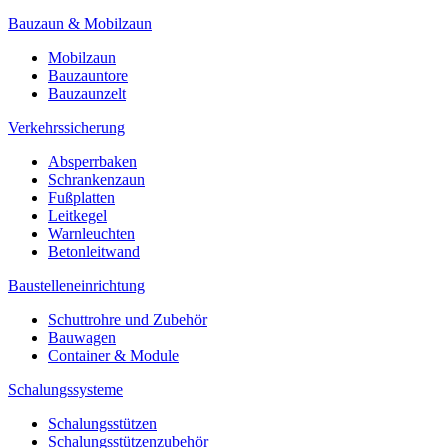
Bauzaun & Mobilzaun
Mobilzaun
Bauzauntore
Bauzaunzelt
Verkehrssicherung
Absperrbaken
Schrankenzaun
Fußplatten
Leitkegel
Warnleuchten
Betonleitwand
Baustelleneinrichtung
Schuttrohre und Zubehör
Bauwagen
Container & Module
Schalungssysteme
Schalungsstützen
Schalungsstützenzubehör