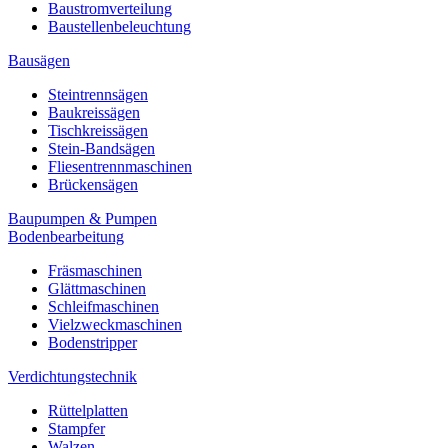
Baustromverteilung
Baustellenbeleuchtung
Bausägen
Steintrennsägen
Baukreissägen
Tischkreissägen
Stein-Bandsägen
Fliesentrennmaschinen
Brückensägen
Baupumpen & Pumpen
Bodenbearbeitung
Fräsmaschinen
Glättmaschinen
Schleifmaschinen
Vielzweckmaschinen
Bodenstripper
Verdichtungstechnik
Rüttelplatten
Stampfer
Walzen