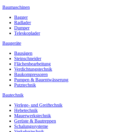
Baumaschinen
Bagger
Radlader
Dumper
Teleskoplader
Baugeräte
Bausägen
Steinschneider
Flächenbearbeitung
Verdichtungstechnik
Baukompressoren
Pumpen & Bauentwässerung
Putztechnik
Bautechnik
Verlege- und Greiftechnik
Hebetechnik
Mauerwerkstechnik
Gerüste & Bautreppen
Schalungssysteme
Verkehrstechnik