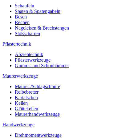
Schaufeln
Spaten & Spatengabeln
Besen
Rechen
Nageleisen & Brechstangen
Stoßscharren
Pflastertechnik
Abziehtechnik
Pflasterwerkzeuge
Gummi- und Schonhämmer
Maurerwerkzeuge
Maurer-/Schlagschnüre
Reibebretter
Kartätschen
Kellen
Glättekellen
Maurerhandwerkzeuge
Handwerkzeuge
Drehmomentwerkzeuge