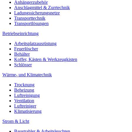
Anhängerzubehör
Anschlagmittel & Zurrtechnik
Ladungssicherungsnetze
Transporttechnik
Transportlösungen
Betriebseinrichtung
Arbeitsplatzausrüstung
Feuerlöscher
Behälter
Koffer, Kästen & Werkzeugkisten
Schlösser
Wärme- und Klimatechnik
Trocknung
Beheizung
Luftreinigung
Ventilation
Luftreiniger
Klimatisierung
Strom & Licht
Baustrahler & Arbeitsleuchten