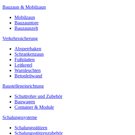
Bauzaun & Mobilzaun
Mobilzaun
Bauzauntore
Bauzaunzelt
Verkehrssicherung
Absperrbaken
Schrankenzaun
Fußplatten
Leitkegel
Warnleuchten
Betonleitwand
Baustelleneinrichtung
Schuttrohre und Zubehör
Bauwagen
Container & Module
Schalungssysteme
Schalungsstützen
Schalungsstützenzubehör