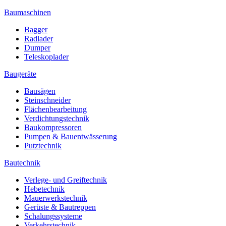
Baumaschinen
Bagger
Radlader
Dumper
Teleskoplader
Baugeräte
Bausägen
Steinschneider
Flächenbearbeitung
Verdichtungstechnik
Baukompressoren
Pumpen & Bauentwässerung
Putztechnik
Bautechnik
Verlege- und Greiftechnik
Hebetechnik
Mauerwerkstechnik
Gerüste & Bautreppen
Schalungssysteme
Verkehrstechnik