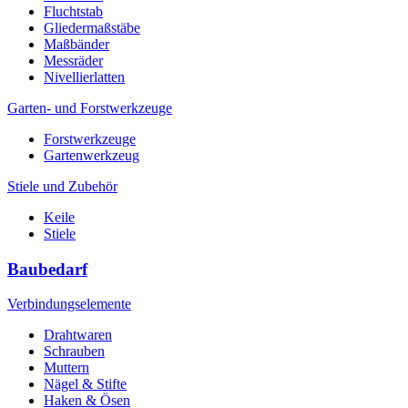
Fluchtstab
Gliedermaßstäbe
Maßbänder
Messräder
Nivellierlatten
Garten- und Forstwerkzeuge
Forstwerkzeuge
Gartenwerkzeug
Stiele und Zubehör
Keile
Stiele
Baubedarf
Verbindungselemente
Drahtwaren
Schrauben
Muttern
Nägel & Stifte
Haken & Ösen