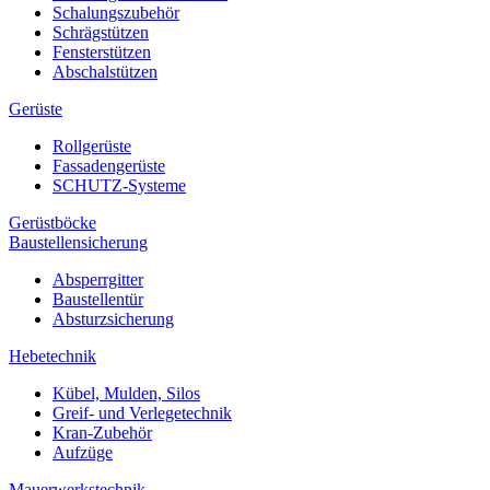
Schalungszubehör
Schrägstützen
Fensterstützen
Abschalstützen
Gerüste
Rollgerüste
Fassadengerüste
SCHUTZ-Systeme
Gerüstböcke
Baustellensicherung
Absperrgitter
Baustellentür
Absturzsicherung
Hebetechnik
Kübel, Mulden, Silos
Greif- und Verlegetechnik
Kran-Zubehör
Aufzüge
Mauerwerkstechnik