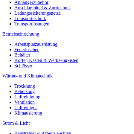
Anhängerzubehör
Anschlagmittel & Zurrtechnik
Ladungssicherungsnetze
Transporttechnik
Transportlösungen
Betriebseinrichtung
Arbeitsplatzausrüstung
Feuerlöscher
Behälter
Koffer, Kästen & Werkzeugkisten
Schlösser
Wärme- und Klimatechnik
Trocknung
Beheizung
Luftreinigung
Ventilation
Luftreiniger
Klimatisierung
Strom & Licht
Baustrahler & Arbeitsleuchten