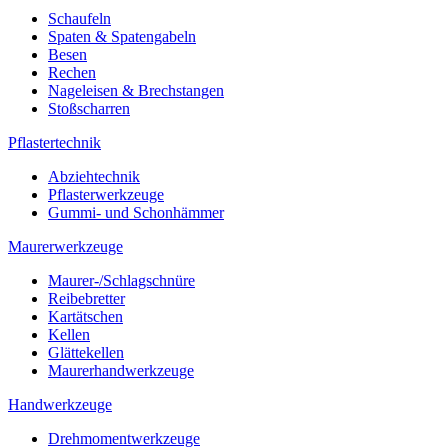
Schaufeln
Spaten & Spatengabeln
Besen
Rechen
Nageleisen & Brechstangen
Stoßscharren
Pflastertechnik
Abziehtechnik
Pflasterwerkzeuge
Gummi- und Schonhämmer
Maurerwerkzeuge
Maurer-/Schlagschnüre
Reibebretter
Kartätschen
Kellen
Glättekellen
Maurerhandwerkzeuge
Handwerkzeuge
Drehmomentwerkzeuge