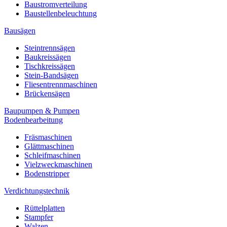
Baustromverteilung
Baustellenbeleuchtung
Bausägen
Steintrennsägen
Baukreissägen
Tischkreissägen
Stein-Bandsägen
Fliesentrennmaschinen
Brückensägen
Baupumpen & Pumpen
Bodenbearbeitung
Fräsmaschinen
Glättmaschinen
Schleifmaschinen
Vielzweckmaschinen
Bodenstripper
Verdichtungstechnik
Rüttelplatten
Stampfer
Walzen