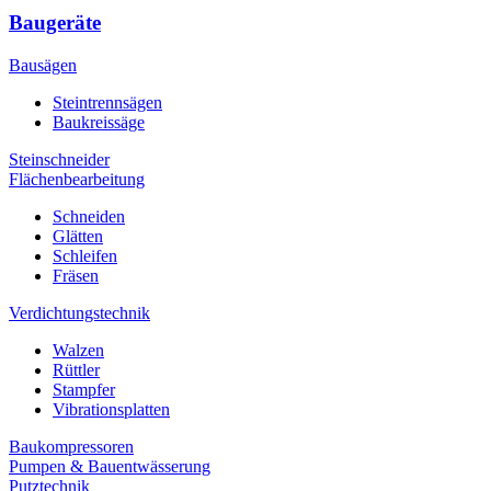
Baugeräte
Bausägen
Steintrennsägen
Baukreissäge
Steinschneider
Flächenbearbeitung
Schneiden
Glätten
Schleifen
Fräsen
Verdichtungstechnik
Walzen
Rüttler
Stampfer
Vibrationsplatten
Baukompressoren
Pumpen & Bauentwässerung
Putztechnik