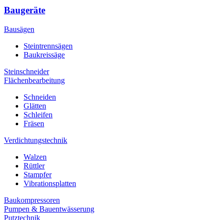
Baugeräte
Bausägen
Steintrennsägen
Baukreissäge
Steinschneider
Flächenbearbeitung
Schneiden
Glätten
Schleifen
Fräsen
Verdichtungstechnik
Walzen
Rüttler
Stampfer
Vibrationsplatten
Baukompressoren
Pumpen & Bauentwässerung
Putztechnik