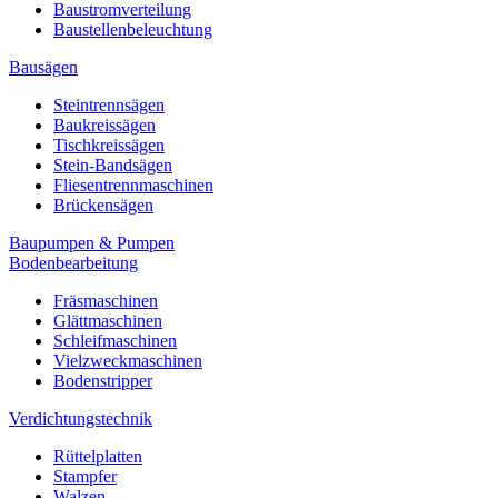
Baustromverteilung
Baustellenbeleuchtung
Bausägen
Steintrennsägen
Baukreissägen
Tischkreissägen
Stein-Bandsägen
Fliesentrennmaschinen
Brückensägen
Baupumpen & Pumpen
Bodenbearbeitung
Fräsmaschinen
Glättmaschinen
Schleifmaschinen
Vielzweckmaschinen
Bodenstripper
Verdichtungstechnik
Rüttelplatten
Stampfer
Walzen