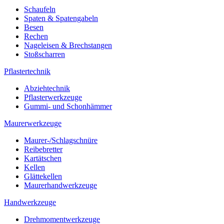
Schaufeln
Spaten & Spatengabeln
Besen
Rechen
Nageleisen & Brechstangen
Stoßscharren
Pflastertechnik
Abziehtechnik
Pflasterwerkzeuge
Gummi- und Schonhämmer
Maurerwerkzeuge
Maurer-/Schlagschnüre
Reibebretter
Kartätschen
Kellen
Glättekellen
Maurerhandwerkzeuge
Handwerkzeuge
Drehmomentwerkzeuge