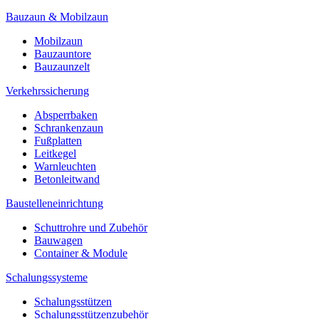
Bauzaun & Mobilzaun
Mobilzaun
Bauzauntore
Bauzaunzelt
Verkehrssicherung
Absperrbaken
Schrankenzaun
Fußplatten
Leitkegel
Warnleuchten
Betonleitwand
Baustelleneinrichtung
Schuttrohre und Zubehör
Bauwagen
Container & Module
Schalungssysteme
Schalungsstützen
Schalungsstützenzubehör