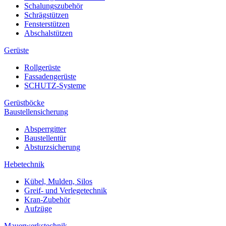
Schalungszubehör
Schrägstützen
Fensterstützen
Abschalstützen
Gerüste
Rollgerüste
Fassadengerüste
SCHUTZ-Systeme
Gerüstböcke
Baustellensicherung
Absperrgitter
Baustellentür
Absturzsicherung
Hebetechnik
Kübel, Mulden, Silos
Greif- und Verlegetechnik
Kran-Zubehör
Aufzüge
Mauerwerkstechnik