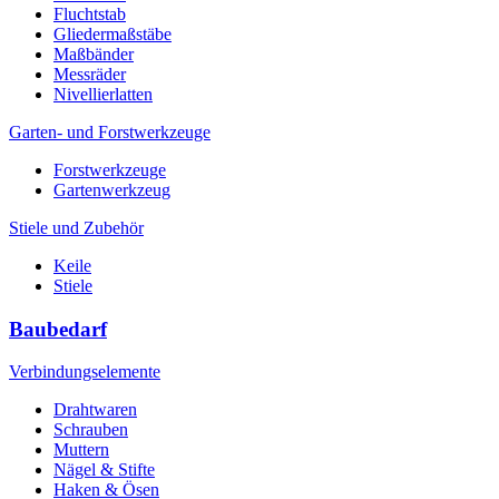
Fluchtstab
Gliedermaßstäbe
Maßbänder
Messräder
Nivellierlatten
Garten- und Forstwerkzeuge
Forstwerkzeuge
Gartenwerkzeug
Stiele und Zubehör
Keile
Stiele
Baubedarf
Verbindungselemente
Drahtwaren
Schrauben
Muttern
Nägel & Stifte
Haken & Ösen