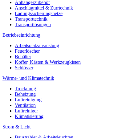
Anhängerzubehör
Anschlagmittel & Zurrtechnik
Ladungssicherungsnetze
Transporttechnik
Transportlösungen
Betriebseinrichtung
Arbeitsplatzausrüstung
Feuerlöscher
Behälter
Koffer, Kästen & Werkzeugkisten
Schlösser
Wärme- und Klimatechnik
Trocknung
Beheizung
Luftreinigung
Ventilation
Luftreiniger
Klimatisierung
Strom & Licht
Baustrahler & Arbeitsleuchten