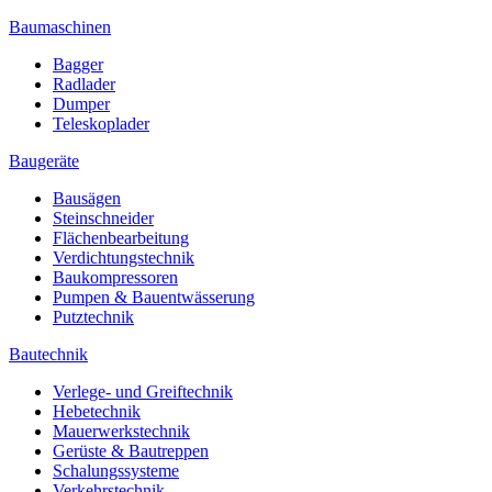
Baumaschinen
Bagger
Radlader
Dumper
Teleskoplader
Baugeräte
Bausägen
Steinschneider
Flächenbearbeitung
Verdichtungstechnik
Baukompressoren
Pumpen & Bauentwässerung
Putztechnik
Bautechnik
Verlege- und Greiftechnik
Hebetechnik
Mauerwerkstechnik
Gerüste & Bautreppen
Schalungssysteme
Verkehrstechnik