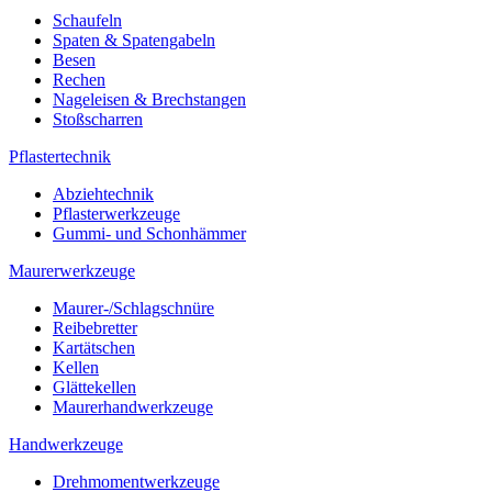
Schaufeln
Spaten & Spatengabeln
Besen
Rechen
Nageleisen & Brechstangen
Stoßscharren
Pflastertechnik
Abziehtechnik
Pflasterwerkzeuge
Gummi- und Schonhämmer
Maurerwerkzeuge
Maurer-/Schlagschnüre
Reibebretter
Kartätschen
Kellen
Glättekellen
Maurerhandwerkzeuge
Handwerkzeuge
Drehmomentwerkzeuge