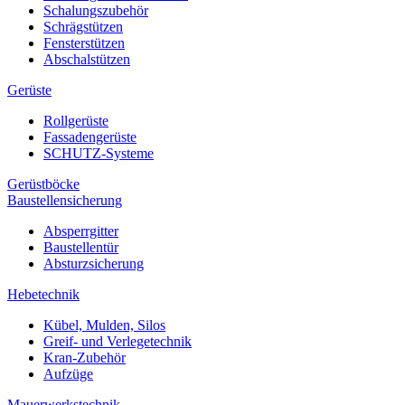
Schalungszubehör
Schrägstützen
Fensterstützen
Abschalstützen
Gerüste
Rollgerüste
Fassadengerüste
SCHUTZ-Systeme
Gerüstböcke
Baustellensicherung
Absperrgitter
Baustellentür
Absturzsicherung
Hebetechnik
Kübel, Mulden, Silos
Greif- und Verlegetechnik
Kran-Zubehör
Aufzüge
Mauerwerkstechnik