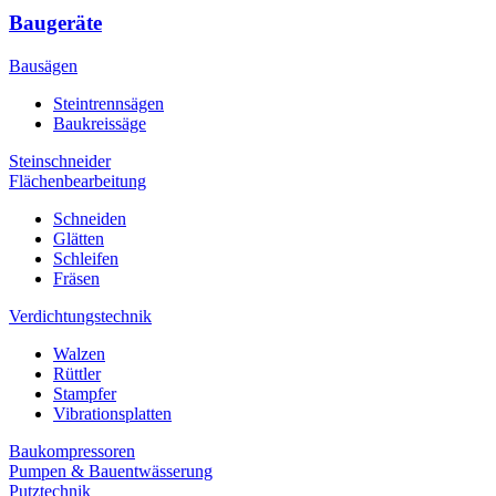
Baugeräte
Bausägen
Steintrennsägen
Baukreissäge
Steinschneider
Flächenbearbeitung
Schneiden
Glätten
Schleifen
Fräsen
Verdichtungstechnik
Walzen
Rüttler
Stampfer
Vibrationsplatten
Baukompressoren
Pumpen & Bauentwässerung
Putztechnik