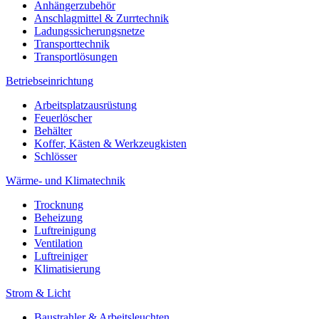
Anhängerzubehör
Anschlagmittel & Zurrtechnik
Ladungssicherungsnetze
Transporttechnik
Transportlösungen
Betriebseinrichtung
Arbeitsplatzausrüstung
Feuerlöscher
Behälter
Koffer, Kästen & Werkzeugkisten
Schlösser
Wärme- und Klimatechnik
Trocknung
Beheizung
Luftreinigung
Ventilation
Luftreiniger
Klimatisierung
Strom & Licht
Baustrahler & Arbeitsleuchten