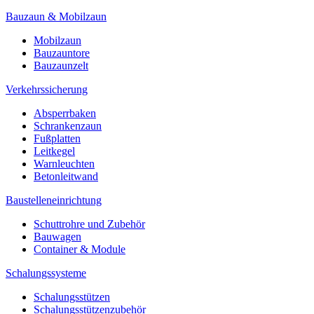
Bauzaun & Mobilzaun
Mobilzaun
Bauzauntore
Bauzaunzelt
Verkehrssicherung
Absperrbaken
Schrankenzaun
Fußplatten
Leitkegel
Warnleuchten
Betonleitwand
Baustelleneinrichtung
Schuttrohre und Zubehör
Bauwagen
Container & Module
Schalungssysteme
Schalungsstützen
Schalungsstützenzubehör