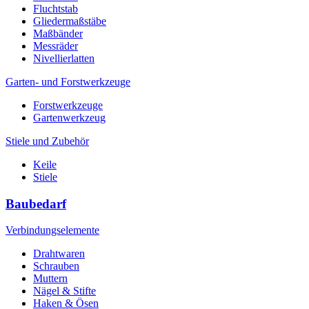
Fluchtstab
Gliedermaßstäbe
Maßbänder
Messräder
Nivellierlatten
Garten- und Forstwerkzeuge
Forstwerkzeuge
Gartenwerkzeug
Stiele und Zubehör
Keile
Stiele
Baubedarf
Verbindungselemente
Drahtwaren
Schrauben
Muttern
Nägel & Stifte
Haken & Ösen