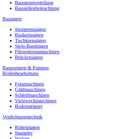
Baustromverteilung
Baustellenbeleuchtung
Bausägen
Steintrennsägen
Baukreissägen
Tischkreissägen
Stein-Bandsägen
Fliesentrennmaschinen
Brückensägen
Baupumpen & Pumpen
Bodenbearbeitung
Fräsmaschinen
Glättmaschinen
Schleifmaschinen
Vielzweckmaschinen
Bodenstripper
Verdichtungstechnik
Rüttelplatten
Stampfer
Walzen