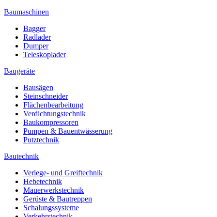
Baumaschinen
Bagger
Radlader
Dumper
Teleskoplader
Baugeräte
Bausägen
Steinschneider
Flächenbearbeitung
Verdichtungstechnik
Baukompressoren
Pumpen & Bauentwässerung
Putztechnik
Bautechnik
Verlege- und Greiftechnik
Hebetechnik
Mauerwerkstechnik
Gerüste & Bautreppen
Schalungssysteme
Verkehrstechnik