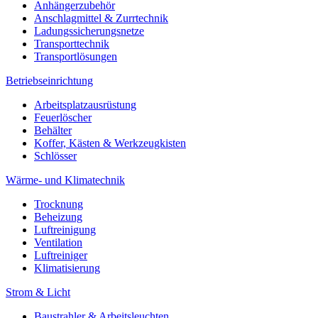
Anhängerzubehör
Anschlagmittel & Zurrtechnik
Ladungssicherungsnetze
Transporttechnik
Transportlösungen
Betriebseinrichtung
Arbeitsplatzausrüstung
Feuerlöscher
Behälter
Koffer, Kästen & Werkzeugkisten
Schlösser
Wärme- und Klimatechnik
Trocknung
Beheizung
Luftreinigung
Ventilation
Luftreiniger
Klimatisierung
Strom & Licht
Baustrahler & Arbeitsleuchten