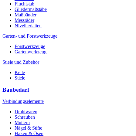
Fluchtstab
Gliedermaßstäbe
Maßbänder
Messräder
Nivellierlatten
Garten- und Forstwerkzeuge
Forstwerkzeuge
Gartenwerkzeug
Stiele und Zubehör
Keile
Stiele
Baubedarf
Verbindungselemente
Drahtwaren
Schrauben
Muttern
Nägel & Stifte
Haken & Ösen