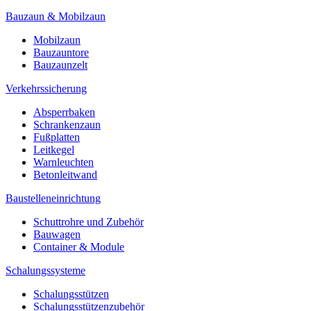
Bauzaun & Mobilzaun
Mobilzaun
Bauzauntore
Bauzaunzelt
Verkehrssicherung
Absperrbaken
Schrankenzaun
Fußplatten
Leitkegel
Warnleuchten
Betonleitwand
Baustelleneinrichtung
Schuttrohre und Zubehör
Bauwagen
Container & Module
Schalungssysteme
Schalungsstützen
Schalungsstützenzubehör