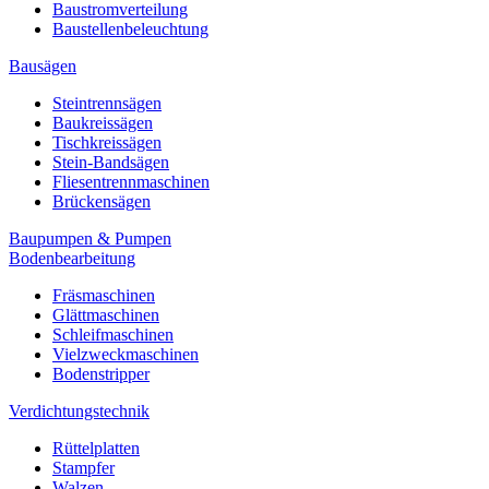
Baustromverteilung
Baustellenbeleuchtung
Bausägen
Steintrennsägen
Baukreissägen
Tischkreissägen
Stein-Bandsägen
Fliesentrennmaschinen
Brückensägen
Baupumpen & Pumpen
Bodenbearbeitung
Fräsmaschinen
Glättmaschinen
Schleifmaschinen
Vielzweckmaschinen
Bodenstripper
Verdichtungstechnik
Rüttelplatten
Stampfer
Walzen