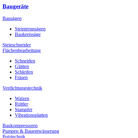
Baugeräte
Bausägen
Steintrennsägen
Baukreissäge
Steinschneider
Flächenbearbeitung
Schneiden
Glätten
Schleifen
Fräsen
Verdichtungstechnik
Walzen
Rüttler
Stampfer
Vibrationsplatten
Baukompressoren
Pumpen & Bauentwässerung
Putztechnik