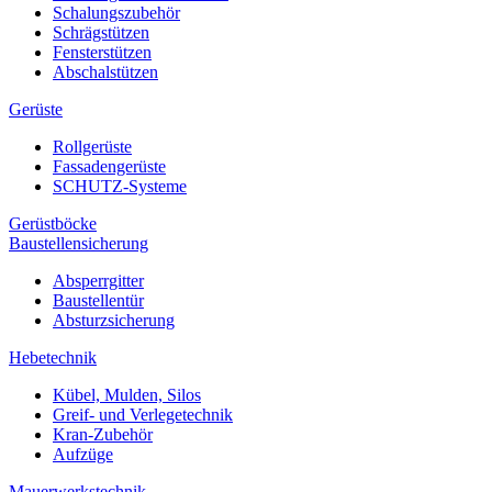
Schalungszubehör
Schrägstützen
Fensterstützen
Abschalstützen
Gerüste
Rollgerüste
Fassadengerüste
SCHUTZ-Systeme
Gerüstböcke
Baustellensicherung
Absperrgitter
Baustellentür
Absturzsicherung
Hebetechnik
Kübel, Mulden, Silos
Greif- und Verlegetechnik
Kran-Zubehör
Aufzüge
Mauerwerkstechnik