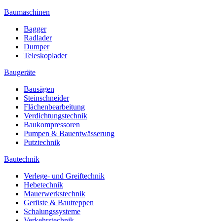
Baumaschinen
Bagger
Radlader
Dumper
Teleskoplader
Baugeräte
Bausägen
Steinschneider
Flächenbearbeitung
Verdichtungstechnik
Baukompressoren
Pumpen & Bauentwässerung
Putztechnik
Bautechnik
Verlege- und Greiftechnik
Hebetechnik
Mauerwerkstechnik
Gerüste & Bautreppen
Schalungssysteme
Verkehrstechnik