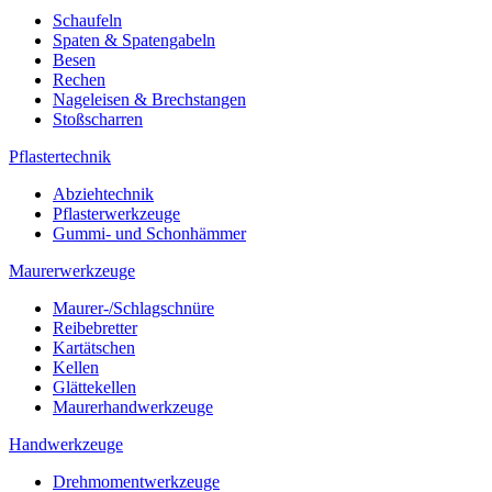
Schaufeln
Spaten & Spatengabeln
Besen
Rechen
Nageleisen & Brechstangen
Stoßscharren
Pflastertechnik
Abziehtechnik
Pflasterwerkzeuge
Gummi- und Schonhämmer
Maurerwerkzeuge
Maurer-/Schlagschnüre
Reibebretter
Kartätschen
Kellen
Glättekellen
Maurerhandwerkzeuge
Handwerkzeuge
Drehmomentwerkzeuge