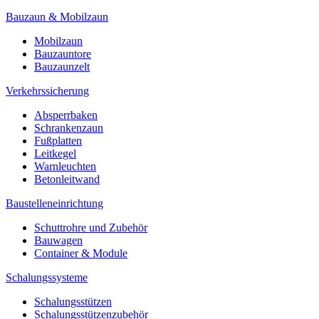
Bauzaun & Mobilzaun
Mobilzaun
Bauzauntore
Bauzaunzelt
Verkehrssicherung
Absperrbaken
Schrankenzaun
Fußplatten
Leitkegel
Warnleuchten
Betonleitwand
Baustelleneinrichtung
Schuttrohre und Zubehör
Bauwagen
Container & Module
Schalungssysteme
Schalungsstützen
Schalungsstützenzubehör