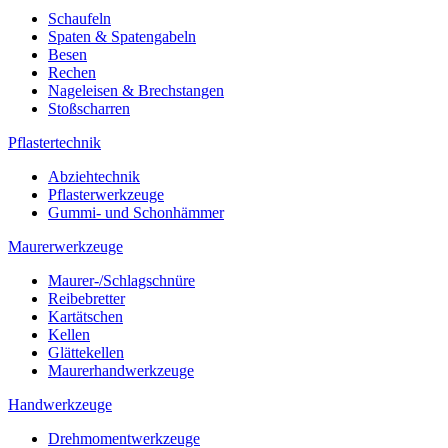
Schaufeln
Spaten & Spatengabeln
Besen
Rechen
Nageleisen & Brechstangen
Stoßscharren
Pflastertechnik
Abziehtechnik
Pflasterwerkzeuge
Gummi- und Schonhämmer
Maurerwerkzeuge
Maurer-/Schlagschnüre
Reibebretter
Kartätschen
Kellen
Glättekellen
Maurerhandwerkzeuge
Handwerkzeuge
Drehmomentwerkzeuge