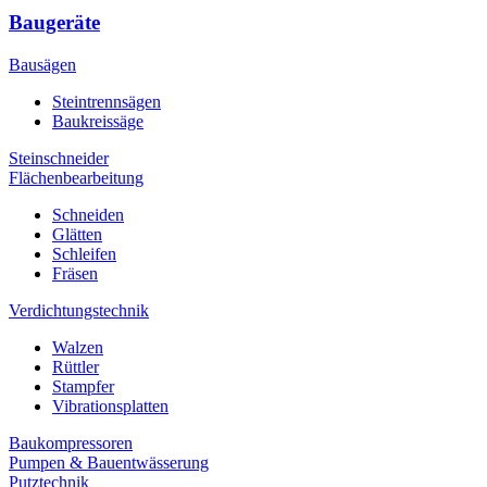
Baugeräte
Bausägen
Steintrennsägen
Baukreissäge
Steinschneider
Flächenbearbeitung
Schneiden
Glätten
Schleifen
Fräsen
Verdichtungstechnik
Walzen
Rüttler
Stampfer
Vibrationsplatten
Baukompressoren
Pumpen & Bauentwässerung
Putztechnik