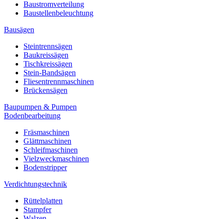
Baustromverteilung
Baustellenbeleuchtung
Bausägen
Steintrennsägen
Baukreissägen
Tischkreissägen
Stein-Bandsägen
Fliesentrennmaschinen
Brückensägen
Baupumpen & Pumpen
Bodenbearbeitung
Fräsmaschinen
Glättmaschinen
Schleifmaschinen
Vielzweckmaschinen
Bodenstripper
Verdichtungstechnik
Rüttelplatten
Stampfer
Walzen