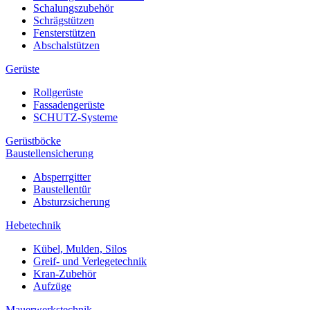
Schalungszubehör
Schrägstützen
Fensterstützen
Abschalstützen
Gerüste
Rollgerüste
Fassadengerüste
SCHUTZ-Systeme
Gerüstböcke
Baustellensicherung
Absperrgitter
Baustellentür
Absturzsicherung
Hebetechnik
Kübel, Mulden, Silos
Greif- und Verlegetechnik
Kran-Zubehör
Aufzüge
Mauerwerkstechnik