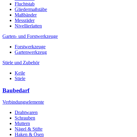
Fluchtstab
Gliedermaßstäbe
Maßbänder
Messräder
Nivellierlatten
Garten- und Forstwerkzeuge
Forstwerkzeuge
Gartenwerkzeug
Stiele und Zubehör
Keile
Stiele
Baubedarf
Verbindungselemente
Drahtwaren
Schrauben
Muttern
Nägel & Stifte
Haken & Ösen