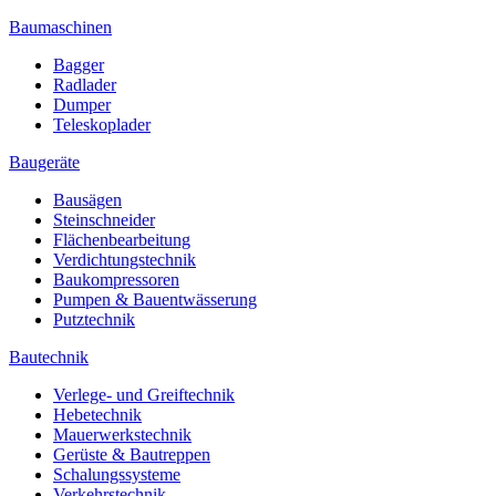
Baumaschinen
Bagger
Radlader
Dumper
Teleskoplader
Baugeräte
Bausägen
Steinschneider
Flächenbearbeitung
Verdichtungstechnik
Baukompressoren
Pumpen & Bauentwässerung
Putztechnik
Bautechnik
Verlege- und Greiftechnik
Hebetechnik
Mauerwerkstechnik
Gerüste & Bautreppen
Schalungssysteme
Verkehrstechnik