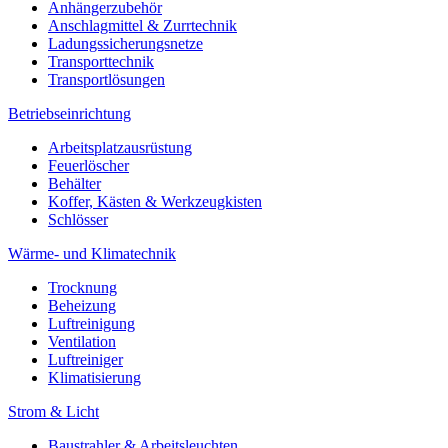
Anhängerzubehör
Anschlagmittel & Zurrtechnik
Ladungssicherungsnetze
Transporttechnik
Transportlösungen
Betriebseinrichtung
Arbeitsplatzausrüstung
Feuerlöscher
Behälter
Koffer, Kästen & Werkzeugkisten
Schlösser
Wärme- und Klimatechnik
Trocknung
Beheizung
Luftreinigung
Ventilation
Luftreiniger
Klimatisierung
Strom & Licht
Baustrahler & Arbeitsleuchten