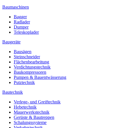
Baumaschinen
Bagger
Radlader
Dumper
Teleskoplader
Baugeräte
Bausägen
Steinschneider
Flächenbearbeitung
Verdichtungstechnik
Baukompressoren
Pumpen & Bauentwässerung
Putztechnik
Bautechnik
Verlege- und Greiftechnik
Hebetechnik
Mauerwerkstechnik
Gerüste & Bautreppen
Schalungssysteme
Verkehrstechnik