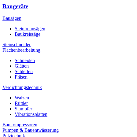
Baugeräte
Bausägen
Steintrennsägen
Baukreissäge
Steinschneider
Flächenbearbeitung
Schneiden
Glätten
Schleifen
Fräsen
Verdichtungstechnik
Walzen
Rüttler
Stampfer
Vibrationsplatten
Baukompressoren
Pumpen & Bauentwässerung
Putztechnik