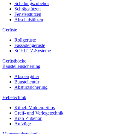
Schalungszubehör
Schrägstützen
Fensterstützen
Abschalstützen
Gerüste
Rollgerüste
Fassadengerüste
SCHUTZ-Systeme
Gerüstböcke
Baustellensicherung
Absperrgitter
Baustellentür
Absturzsicherung
Hebetechnik
Kübel, Mulden, Silos
Greif- und Verlegetechnik
Kran-Zubehör
Aufzüge
Mauerwerkstechnik