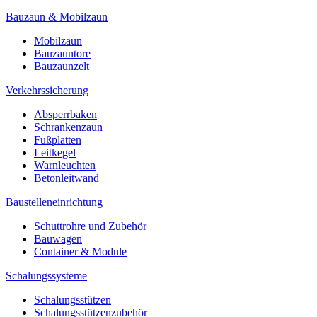
Bauzaun & Mobilzaun
Mobilzaun
Bauzauntore
Bauzaunzelt
Verkehrssicherung
Absperrbaken
Schrankenzaun
Fußplatten
Leitkegel
Warnleuchten
Betonleitwand
Baustelleneinrichtung
Schuttrohre und Zubehör
Bauwagen
Container & Module
Schalungssysteme
Schalungsstützen
Schalungsstützenzubehör