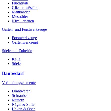
Fluchtstab
Gliedermaßstäbe
Maßbänder
Messräder
Nivellierlatten
Garten- und Forstwerkzeuge
Forstwerkzeuge
Gartenwerkzeug
Stiele und Zubehör
Keile
Stiele
Baubedarf
Verbindungselemente
Drahtwaren
Schrauben
Muttern
Nägel & Stifte
Haken & Ösen