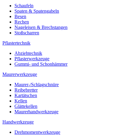
Schaufeln
Spaten & Spatengabeln
Besen
Rechen
Nageleisen & Brechstangen
Stoßscharren
Pflastertechnik
Abziehtechnik
Pflasterwerkzeuge
Gummi- und Schonhämmer
Maurerwerkzeuge
Maurer-/Schlagschnüre
Reibebretter
Kartätschen
Kellen
Glättekellen
Maurerhandwerkzeuge
Handwerkzeuge
Drehmomentwerkzeuge