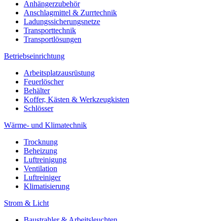
Anhängerzubehör
Anschlagmittel & Zurrtechnik
Ladungssicherungsnetze
Transporttechnik
Transportlösungen
Betriebseinrichtung
Arbeitsplatzausrüstung
Feuerlöscher
Behälter
Koffer, Kästen & Werkzeugkisten
Schlösser
Wärme- und Klimatechnik
Trocknung
Beheizung
Luftreinigung
Ventilation
Luftreiniger
Klimatisierung
Strom & Licht
Baustrahler & Arbeitsleuchten