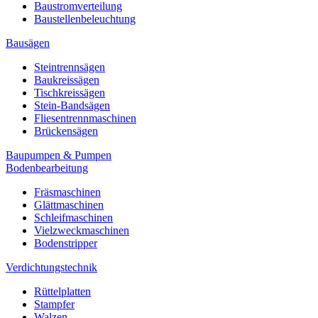
Baustromverteilung
Baustellenbeleuchtung
Bausägen
Steintrennsägen
Baukreissägen
Tischkreissägen
Stein-Bandsägen
Fliesentrennmaschinen
Brückensägen
Baupumpen & Pumpen
Bodenbearbeitung
Fräsmaschinen
Glättmaschinen
Schleifmaschinen
Vielzweckmaschinen
Bodenstripper
Verdichtungstechnik
Rüttelplatten
Stampfer
Walzen