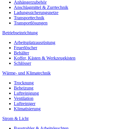
Anhängerzubehör
Anschlagmittel & Zurrtechnik
Ladungssicherungsnetze
Transporttechnik
Transportlösungen
Betriebseinrichtung
Arbeitsplatzausrüstung
Feuerlöscher
Behälter
Koffer, Kästen & Werkzeugkisten
Schlösser
Wärme- und Klimatechnik
Trocknung
Beheizung
Luftreinigung
Ventilation
Luftreiniger
Klimatisierung
Strom & Licht
Baustrahler & Arbeitsleuchten