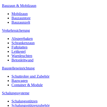
Bauzaun & Mobilzaun
Mobilzaun
Bauzauntore
Bauzaunzelt
Verkehrssicherung
Absperrbaken
Schrankenzaun
Fußplatten
Leitkegel
Warnleuchten
Betonleitwand
Baustelleneinrichtung
Schuttrohre und Zubehör
Bauwagen
Container & Module
Schalungssysteme
Schalungsstützen
Schalungsstützenzubehör