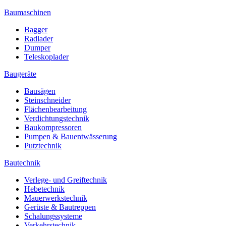
Baumaschinen
Bagger
Radlader
Dumper
Teleskoplader
Baugeräte
Bausägen
Steinschneider
Flächenbearbeitung
Verdichtungstechnik
Baukompressoren
Pumpen & Bauentwässerung
Putztechnik
Bautechnik
Verlege- und Greiftechnik
Hebetechnik
Mauerwerkstechnik
Gerüste & Bautreppen
Schalungssysteme
Verkehrstechnik