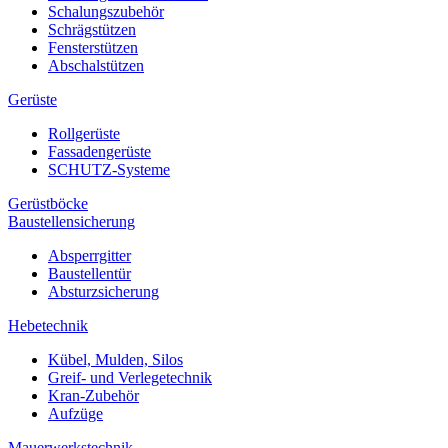
Schalungszubehör
Schrägstützen
Fensterstützen
Abschalstützen
Gerüste
Rollgerüste
Fassadengerüste
SCHUTZ-Systeme
Gerüstböcke
Baustellensicherung
Absperrgitter
Baustellentür
Absturzsicherung
Hebetechnik
Kübel, Mulden, Silos
Greif- und Verlegetechnik
Kran-Zubehör
Aufzüge
Mauerwerkstechnik