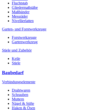
Fluchtstab
Gliedermaßstäbe
Maßbänder
Messräder
Nivellierlatten
Garten- und Forstwerkzeuge
Forstwerkzeuge
Gartenwerkzeug
Stiele und Zubehör
Keile
Stiele
Baubedarf
Verbindungselemente
Drahtwaren
Schrauben
Muttern
Nägel & Stifte
Haken & Ösen