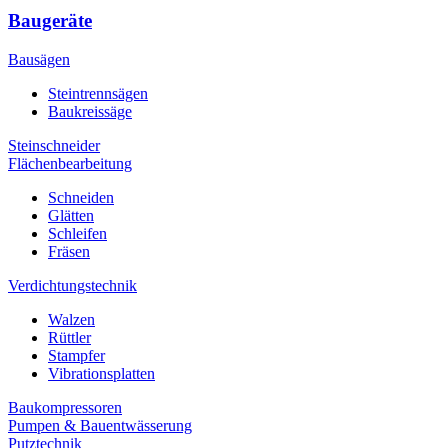
Baugeräte
Bausägen
Steintrennsägen
Baukreissäge
Steinschneider
Flächenbearbeitung
Schneiden
Glätten
Schleifen
Fräsen
Verdichtungstechnik
Walzen
Rüttler
Stampfer
Vibrationsplatten
Baukompressoren
Pumpen & Bauentwässerung
Putztechnik