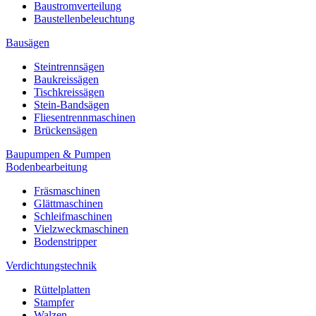
Baustromverteilung
Baustellenbeleuchtung
Bausägen
Steintrennsägen
Baukreissägen
Tischkreissägen
Stein-Bandsägen
Fliesentrennmaschinen
Brückensägen
Baupumpen & Pumpen
Bodenbearbeitung
Fräsmaschinen
Glättmaschinen
Schleifmaschinen
Vielzweckmaschinen
Bodenstripper
Verdichtungstechnik
Rüttelplatten
Stampfer
Walzen