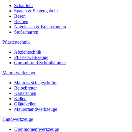
Schaufeln
Spaten & Spatengabeln
Besen
Rechen
Nageleisen & Brechstangen
Stoßscharren
Pflastertechnik
Abziehtechnik
Pflasterwerkzeuge
Gummi- und Schonhämmer
Maurerwerkzeuge
Maurer-/Schlagschnüre
Reibebretter
Kartätschen
Kellen
Glättekellen
Maurerhandwerkzeuge
Handwerkzeuge
Drehmomentwerkzeuge