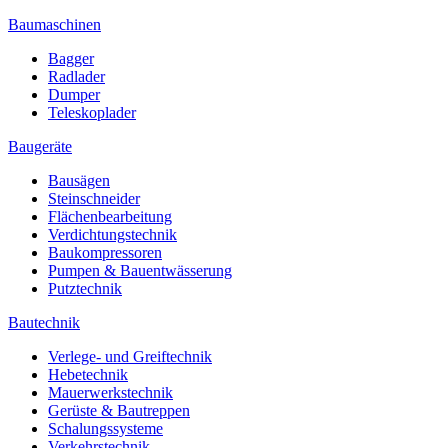
Baumaschinen
Bagger
Radlader
Dumper
Teleskoplader
Baugeräte
Bausägen
Steinschneider
Flächenbearbeitung
Verdichtungstechnik
Baukompressoren
Pumpen & Bauentwässerung
Putztechnik
Bautechnik
Verlege- und Greiftechnik
Hebetechnik
Mauerwerkstechnik
Gerüste & Bautreppen
Schalungssysteme
Verkehrstechnik