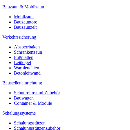
Bauzaun & Mobilzaun
Mobilzaun
Bauzauntore
Bauzaunzelt
Verkehrssicherung
Absperrbaken
Schrankenzaun
Fußplatten
Leitkegel
Warnleuchten
Betonleitwand
Baustelleneinrichtung
Schuttrohre und Zubehör
Bauwagen
Container & Module
Schalungssysteme
Schalungsstützen
Schalungsstützenzubehör