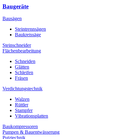
Baugeräte
Bausägen
Steintrennsägen
Baukreissäge
Steinschneider
Flächenbearbeitung
Schneiden
Glätten
Schleifen
Fräsen
Verdichtungstechnik
Walzen
Rüttler
Stampfer
Vibrationsplatten
Baukompressoren
Pumpen & Bauentwässerung
Putztechnik