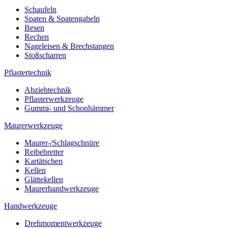
Schaufeln
Spaten & Spatengabeln
Besen
Rechen
Nageleisen & Brechstangen
Stoßscharren
Pflastertechnik
Abziehtechnik
Pflasterwerkzeuge
Gummi- und Schonhämmer
Maurerwerkzeuge
Maurer-/Schlagschnüre
Reibebretter
Kartätschen
Kellen
Glättekellen
Maurerhandwerkzeuge
Handwerkzeuge
Drehmomentwerkzeuge