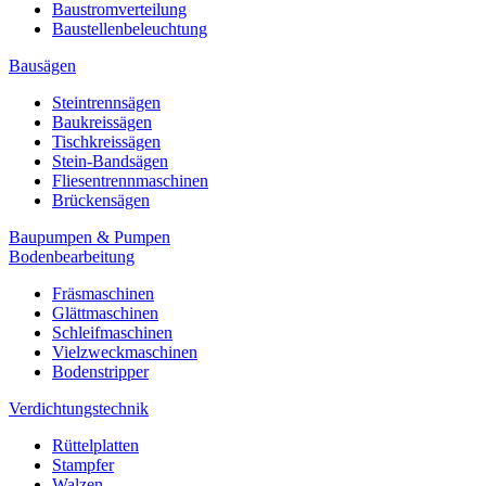
Baustromverteilung
Baustellenbeleuchtung
Bausägen
Steintrennsägen
Baukreissägen
Tischkreissägen
Stein-Bandsägen
Fliesentrennmaschinen
Brückensägen
Baupumpen & Pumpen
Bodenbearbeitung
Fräsmaschinen
Glättmaschinen
Schleifmaschinen
Vielzweckmaschinen
Bodenstripper
Verdichtungstechnik
Rüttelplatten
Stampfer
Walzen