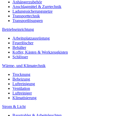
Anhängerzubehör
Anschlagmittel & Zurrtechnik
Ladungssicherungsnetze
Transporttechnik
Transportlösungen
Betriebseinrichtung
Arbeitsplatzausrüstung
Feuerlöscher
Behälter
Koffer, Kästen & Werkzeugkisten
Schlösser
Wärme- und Klimatechnik
Trocknung
Beheizung
Luftreinigung
Ventilation
Luftreiniger
Klimatisierung
Strom & Licht
Baustrahler & Arbeitsleuchten