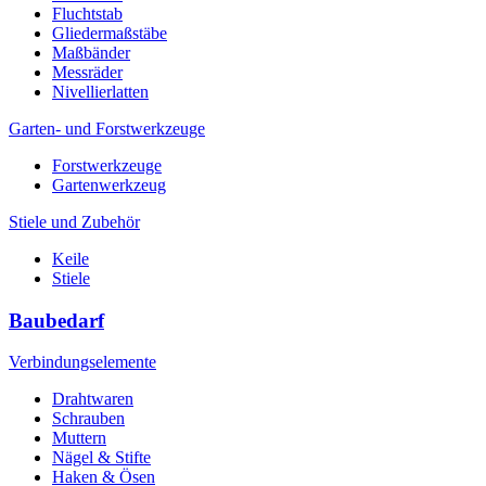
Fluchtstab
Gliedermaßstäbe
Maßbänder
Messräder
Nivellierlatten
Garten- und Forstwerkzeuge
Forstwerkzeuge
Gartenwerkzeug
Stiele und Zubehör
Keile
Stiele
Baubedarf
Verbindungselemente
Drahtwaren
Schrauben
Muttern
Nägel & Stifte
Haken & Ösen