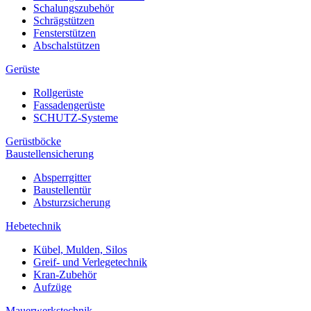
Schalungszubehör
Schrägstützen
Fensterstützen
Abschalstützen
Gerüste
Rollgerüste
Fassadengerüste
SCHUTZ-Systeme
Gerüstböcke
Baustellensicherung
Absperrgitter
Baustellentür
Absturzsicherung
Hebetechnik
Kübel, Mulden, Silos
Greif- und Verlegetechnik
Kran-Zubehör
Aufzüge
Mauerwerkstechnik