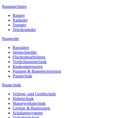
Baumaschinen
Bagger
Radlader
Dumper
Teleskoplader
Baugeräte
Bausägen
Steinschneider
Flächenbearbeitung
Verdichtungstechnik
Baukompressoren
Pumpen & Bauentwässerung
Putztechnik
Bautechnik
Verlege- und Greiftechnik
Hebetechnik
Mauerwerkstechnik
Gerüste & Bautreppen
Schalungssysteme
Verkehrstechnik