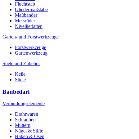
Fluchtstab
Gliedermaßstäbe
Maßbänder
Messräder
Nivellierlatten
Garten- und Forstwerkzeuge
Forstwerkzeuge
Gartenwerkzeug
Stiele und Zubehör
Keile
Stiele
Baubedarf
Verbindungselemente
Drahtwaren
Schrauben
Muttern
Nägel & Stifte
Haken & Ösen