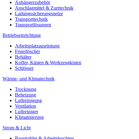
Anhängerzubehör
Anschlagmittel & Zurrtechnik
Ladungssicherungsnetze
Transporttechnik
Transportlösungen
Betriebseinrichtung
Arbeitsplatzausrüstung
Feuerlöscher
Behälter
Koffer, Kästen & Werkzeugkisten
Schlösser
Wärme- und Klimatechnik
Trocknung
Beheizung
Luftreinigung
Ventilation
Luftreiniger
Klimatisierung
Strom & Licht
Baustrahler & Arbeitsleuchten