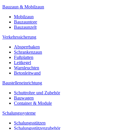
Bauzaun & Mobilzaun
Mobilzaun
Bauzauntore
Bauzaunzelt
Verkehrssicherung
Absperrbaken
Schrankenzaun
Fußplatten
Leitkegel
Warnleuchten
Betonleitwand
Baustelleneinrichtung
Schuttrohre und Zubehör
Bauwagen
Container & Module
Schalungssysteme
Schalungsstützen
Schalungsstützenzubehör