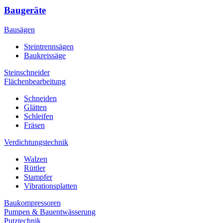
Baugeräte
Bausägen
Steintrennsägen
Baukreissäge
Steinschneider
Flächenbearbeitung
Schneiden
Glätten
Schleifen
Fräsen
Verdichtungstechnik
Walzen
Rüttler
Stampfer
Vibrationsplatten
Baukompressoren
Pumpen & Bauentwässerung
Putztechnik