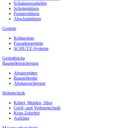
Schalungszubehör
Schrägstützen
Fensterstützen
Abschalstützen
Gerüste
Rollgerüste
Fassadengerüste
SCHUTZ-Systeme
Gerüstböcke
Baustellensicherung
Absperrgitter
Baustellentür
Absturzsicherung
Hebetechnik
Kübel, Mulden, Silos
Greif- und Verlegetechnik
Kran-Zubehör
Aufzüge
Mauerwerkstechnik