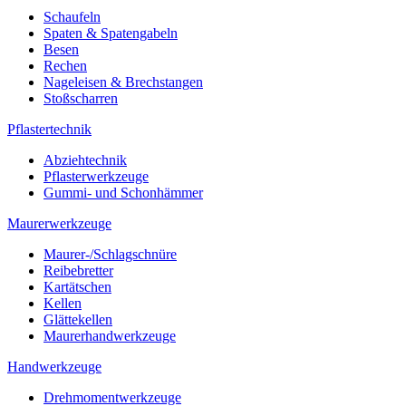
Schaufeln
Spaten & Spatengabeln
Besen
Rechen
Nageleisen & Brechstangen
Stoßscharren
Pflastertechnik
Abziehtechnik
Pflasterwerkzeuge
Gummi- und Schonhämmer
Maurerwerkzeuge
Maurer-/Schlagschnüre
Reibebretter
Kartätschen
Kellen
Glättekellen
Maurerhandwerkzeuge
Handwerkzeuge
Drehmomentwerkzeuge