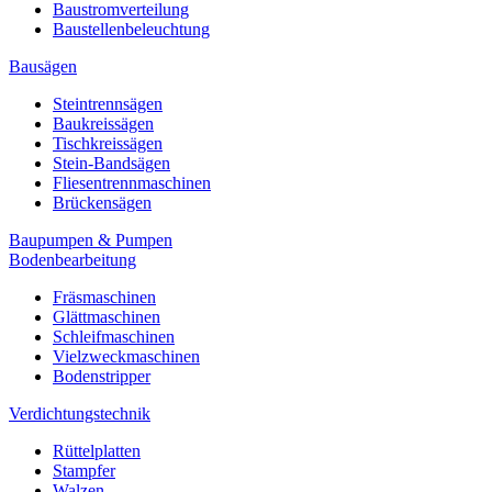
Baustromverteilung
Baustellenbeleuchtung
Bausägen
Steintrennsägen
Baukreissägen
Tischkreissägen
Stein-Bandsägen
Fliesentrennmaschinen
Brückensägen
Baupumpen & Pumpen
Bodenbearbeitung
Fräsmaschinen
Glättmaschinen
Schleifmaschinen
Vielzweckmaschinen
Bodenstripper
Verdichtungstechnik
Rüttelplatten
Stampfer
Walzen