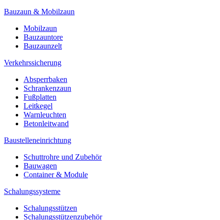
Bauzaun & Mobilzaun
Mobilzaun
Bauzauntore
Bauzaunzelt
Verkehrssicherung
Absperrbaken
Schrankenzaun
Fußplatten
Leitkegel
Warnleuchten
Betonleitwand
Baustelleneinrichtung
Schuttrohre und Zubehör
Bauwagen
Container & Module
Schalungssysteme
Schalungsstützen
Schalungsstützenzubehör