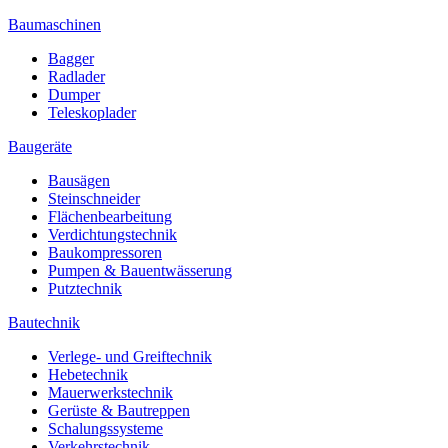
Baumaschinen
Bagger
Radlader
Dumper
Teleskoplader
Baugeräte
Bausägen
Steinschneider
Flächenbearbeitung
Verdichtungstechnik
Baukompressoren
Pumpen & Bauentwässerung
Putztechnik
Bautechnik
Verlege- und Greiftechnik
Hebetechnik
Mauerwerkstechnik
Gerüste & Bautreppen
Schalungssysteme
Verkehrstechnik