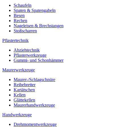
Schaufeln
Spaten & Spatengabeln
Besen
Rechen
Nageleisen & Brechstangen
Stoßscharren
Pflastertechnik
Abziehtechnik
Pflasterwerkzeuge
Gummi- und Schonhämmer
Maurerwerkzeuge
Maurer-/Schlagschnüre
Reibebretter
Kartätschen
Kellen
Glättekellen
Maurerhandwerkzeuge
Handwerkzeuge
Drehmomentwerkzeuge