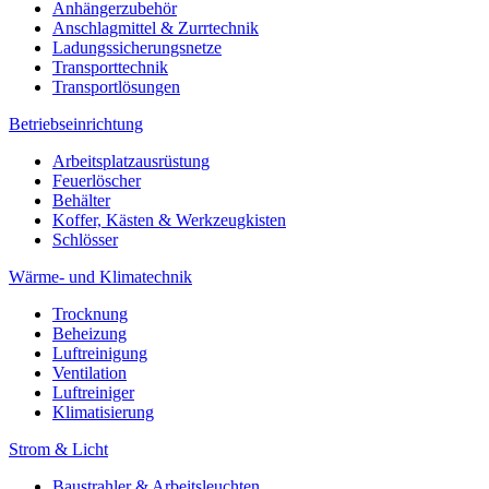
Anhängerzubehör
Anschlagmittel & Zurrtechnik
Ladungssicherungsnetze
Transporttechnik
Transportlösungen
Betriebseinrichtung
Arbeitsplatzausrüstung
Feuerlöscher
Behälter
Koffer, Kästen & Werkzeugkisten
Schlösser
Wärme- und Klimatechnik
Trocknung
Beheizung
Luftreinigung
Ventilation
Luftreiniger
Klimatisierung
Strom & Licht
Baustrahler & Arbeitsleuchten