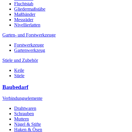
Fluchtstab
Gliedermaßstäbe
Maßbänder
Messräder
Nivellierlatten
Garten- und Forstwerkzeuge
Forstwerkzeuge
Gartenwerkzeug
Stiele und Zubehör
Keile
Stiele
Baubedarf
Verbindungselemente
Drahtwaren
Schrauben
Muttern
Nägel & Stifte
Haken & Ösen