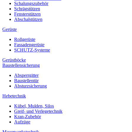
Schalungszubehör
Schrägstützen
Fensterstützen
Abschalstützen
Gerüste
Rollgerüste
Fassadengerüste
SCHUTZ-Systeme
Gerüstböcke
Baustellensicherung
Absperrgitter
Baustellentür
Absturzsicherung
Hebetechnik
Kübel, Mulden, Silos
Greif- und Verlegetechnik
Kran-Zubehör
Aufzüge
Mauerwerkstechnik