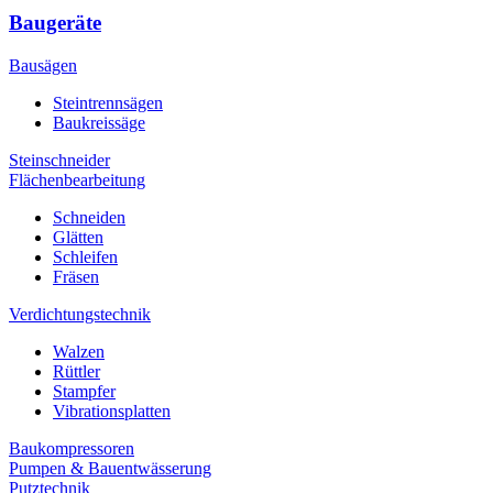
Baugeräte
Bausägen
Steintrennsägen
Baukreissäge
Steinschneider
Flächenbearbeitung
Schneiden
Glätten
Schleifen
Fräsen
Verdichtungstechnik
Walzen
Rüttler
Stampfer
Vibrationsplatten
Baukompressoren
Pumpen & Bauentwässerung
Putztechnik