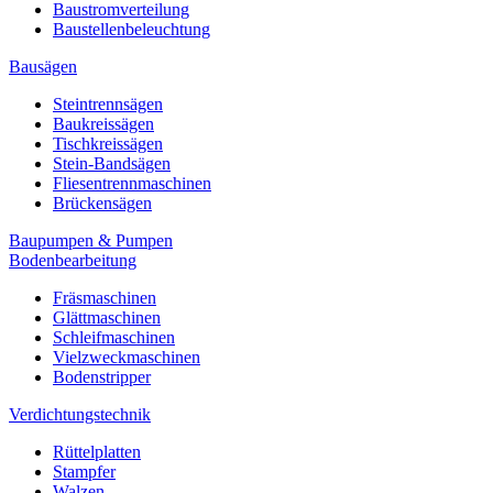
Baustromverteilung
Baustellenbeleuchtung
Bausägen
Steintrennsägen
Baukreissägen
Tischkreissägen
Stein-Bandsägen
Fliesentrennmaschinen
Brückensägen
Baupumpen & Pumpen
Bodenbearbeitung
Fräsmaschinen
Glättmaschinen
Schleifmaschinen
Vielzweckmaschinen
Bodenstripper
Verdichtungstechnik
Rüttelplatten
Stampfer
Walzen