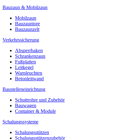
Bauzaun & Mobilzaun
Mobilzaun
Bauzauntore
Bauzaunzelt
Verkehrssicherung
Absperrbaken
Schrankenzaun
Fußplatten
Leitkegel
Warnleuchten
Betonleitwand
Baustelleneinrichtung
Schuttrohre und Zubehör
Bauwagen
Container & Module
Schalungssysteme
Schalungsstützen
Schalungsstützenzubehör