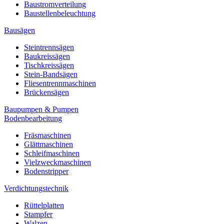
Baustromverteilung
Baustellenbeleuchtung
Bausägen
Steintrennsägen
Baukreissägen
Tischkreissägen
Stein-Bandsägen
Fliesentrennmaschinen
Brückensägen
Baupumpen & Pumpen
Bodenbearbeitung
Fräsmaschinen
Glättmaschinen
Schleifmaschinen
Vielzweckmaschinen
Bodenstripper
Verdichtungstechnik
Rüttelplatten
Stampfer
Walzen