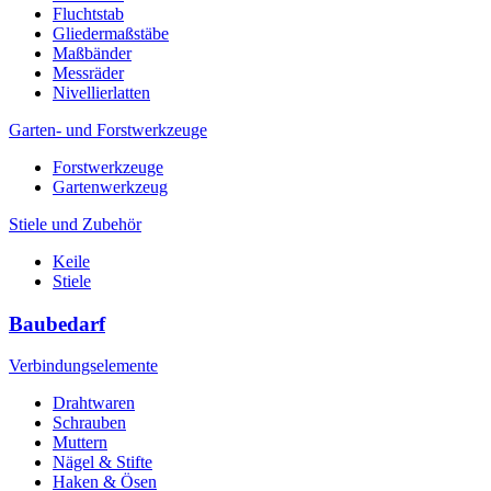
Fluchtstab
Gliedermaßstäbe
Maßbänder
Messräder
Nivellierlatten
Garten- und Forstwerkzeuge
Forstwerkzeuge
Gartenwerkzeug
Stiele und Zubehör
Keile
Stiele
Baubedarf
Verbindungselemente
Drahtwaren
Schrauben
Muttern
Nägel & Stifte
Haken & Ösen