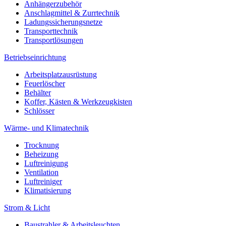
Anhängerzubehör
Anschlagmittel & Zurrtechnik
Ladungssicherungsnetze
Transporttechnik
Transportlösungen
Betriebseinrichtung
Arbeitsplatzausrüstung
Feuerlöscher
Behälter
Koffer, Kästen & Werkzeugkisten
Schlösser
Wärme- und Klimatechnik
Trocknung
Beheizung
Luftreinigung
Ventilation
Luftreiniger
Klimatisierung
Strom & Licht
Baustrahler & Arbeitsleuchten