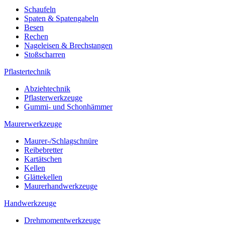
Schaufeln
Spaten & Spatengabeln
Besen
Rechen
Nageleisen & Brechstangen
Stoßscharren
Pflastertechnik
Abziehtechnik
Pflasterwerkzeuge
Gummi- und Schonhämmer
Maurerwerkzeuge
Maurer-/Schlagschnüre
Reibebretter
Kartätschen
Kellen
Glättekellen
Maurerhandwerkzeuge
Handwerkzeuge
Drehmomentwerkzeuge