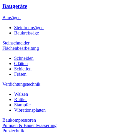
Baugeräte
Bausägen
Steintrennsägen
Baukreissäge
Steinschneider
Flächenbearbeitung
Schneiden
Glätten
Schleifen
Fräsen
Verdichtungstechnik
Walzen
Rüttler
Stampfer
Vibrationsplatten
Baukompressoren
Pumpen & Bauentwässerung
Putztechnik