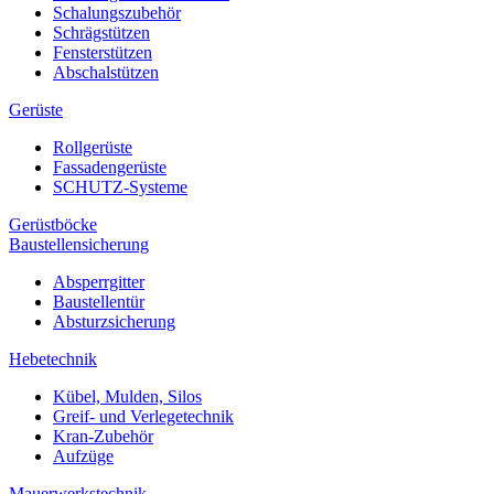
Schalungszubehör
Schrägstützen
Fensterstützen
Abschalstützen
Gerüste
Rollgerüste
Fassadengerüste
SCHUTZ-Systeme
Gerüstböcke
Baustellensicherung
Absperrgitter
Baustellentür
Absturzsicherung
Hebetechnik
Kübel, Mulden, Silos
Greif- und Verlegetechnik
Kran-Zubehör
Aufzüge
Mauerwerkstechnik