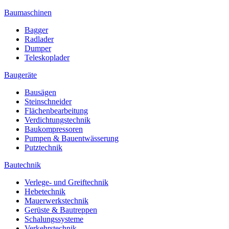
Baumaschinen
Bagger
Radlader
Dumper
Teleskoplader
Baugeräte
Bausägen
Steinschneider
Flächenbearbeitung
Verdichtungstechnik
Baukompressoren
Pumpen & Bauentwässerung
Putztechnik
Bautechnik
Verlege- und Greiftechnik
Hebetechnik
Mauerwerkstechnik
Gerüste & Bautreppen
Schalungssysteme
Verkehrstechnik