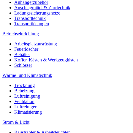
Anhängerzubehör
Anschlagmittel & Zurrtechnik
Ladungssicherungsnetze
Transporttechnik
Transportlösungen
Betriebseinrichtung
Arbeitsplatzausrüstung
Feuerlöscher
Behälter
Koffer, Kästen & Werkzeugkisten
Schlösser
Wärme- und Klimatechnik
Trocknung
Beheizung
Luftreinigung
Ventilation
Luftreiniger
Klimatisierung
Strom & Licht
Baustrahler & Arbeitsleuchten