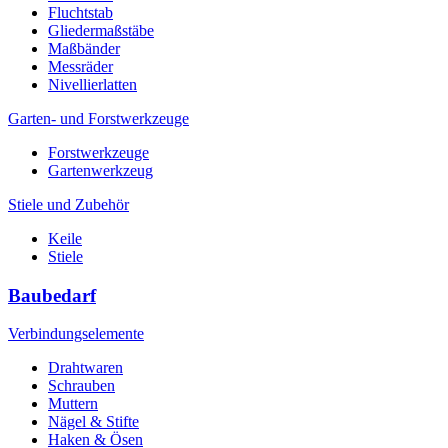
Fluchtstab
Gliedermaßstäbe
Maßbänder
Messräder
Nivellierlatten
Garten- und Forstwerkzeuge
Forstwerkzeuge
Gartenwerkzeug
Stiele und Zubehör
Keile
Stiele
Baubedarf
Verbindungselemente
Drahtwaren
Schrauben
Muttern
Nägel & Stifte
Haken & Ösen