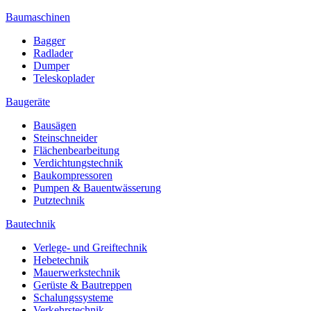
Baumaschinen
Bagger
Radlader
Dumper
Teleskoplader
Baugeräte
Bausägen
Steinschneider
Flächenbearbeitung
Verdichtungstechnik
Baukompressoren
Pumpen & Bauentwässerung
Putztechnik
Bautechnik
Verlege- und Greiftechnik
Hebetechnik
Mauerwerkstechnik
Gerüste & Bautreppen
Schalungssysteme
Verkehrstechnik