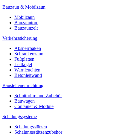
Bauzaun & Mobilzaun
Mobilzaun
Bauzauntore
Bauzaunzelt
Verkehrssicherung
Absperrbaken
Schrankenzaun
Fußplatten
Leitkegel
Warnleuchten
Betonleitwand
Baustelleneinrichtung
Schuttrohre und Zubehör
Bauwagen
Container & Module
Schalungssysteme
Schalungsstützen
Schalungsstützenzubehör