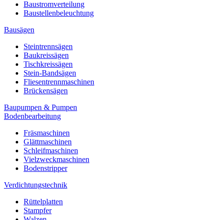
Baustromverteilung
Baustellenbeleuchtung
Bausägen
Steintrennsägen
Baukreissägen
Tischkreissägen
Stein-Bandsägen
Fliesentrennmaschinen
Brückensägen
Baupumpen & Pumpen
Bodenbearbeitung
Fräsmaschinen
Glättmaschinen
Schleifmaschinen
Vielzweckmaschinen
Bodenstripper
Verdichtungstechnik
Rüttelplatten
Stampfer
Walzen