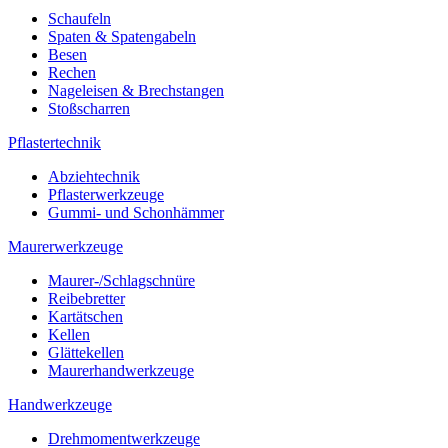
Schaufeln
Spaten & Spatengabeln
Besen
Rechen
Nageleisen & Brechstangen
Stoßscharren
Pflastertechnik
Abziehtechnik
Pflasterwerkzeuge
Gummi- und Schonhämmer
Maurerwerkzeuge
Maurer-/Schlagschnüre
Reibebretter
Kartätschen
Kellen
Glättekellen
Maurerhandwerkzeuge
Handwerkzeuge
Drehmomentwerkzeuge