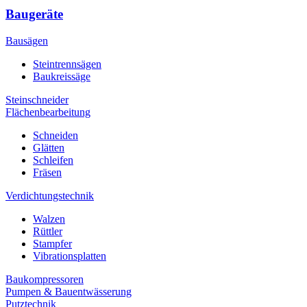
Baugeräte
Bausägen
Steintrennsägen
Baukreissäge
Steinschneider
Flächenbearbeitung
Schneiden
Glätten
Schleifen
Fräsen
Verdichtungstechnik
Walzen
Rüttler
Stampfer
Vibrationsplatten
Baukompressoren
Pumpen & Bauentwässerung
Putztechnik