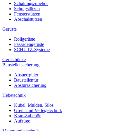
Schalungszubehör
Schrägstützen
Fensterstützen
Abschalstützen
Gerüste
Rollgerüste
Fassadengerüste
SCHUTZ-Systeme
Gerüstböcke
Baustellensicherung
Absperrgitter
Baustellentür
Absturzsicherung
Hebetechnik
Kübel, Mulden, Silos
Greif- und Verlegetechnik
Kran-Zubehör
Aufzüge
Mauerwerkstechnik