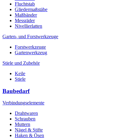
Fluchtstab
Gliedermaßstäbe
Maßbänder
Messräder
Nivellierlatten
Garten- und Forstwerkzeuge
Forstwerkzeuge
Gartenwerkzeug
Stiele und Zubehör
Keile
Stiele
Baubedarf
Verbindungselemente
Drahtwaren
Schrauben
Muttern
Nägel & Stifte
Haken & Ösen