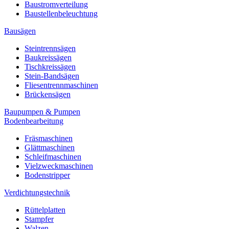
Baustromverteilung
Baustellenbeleuchtung
Bausägen
Steintrennsägen
Baukreissägen
Tischkreissägen
Stein-Bandsägen
Fliesentrennmaschinen
Brückensägen
Baupumpen & Pumpen
Bodenbearbeitung
Fräsmaschinen
Glättmaschinen
Schleifmaschinen
Vielzweckmaschinen
Bodenstripper
Verdichtungstechnik
Rüttelplatten
Stampfer
Walzen