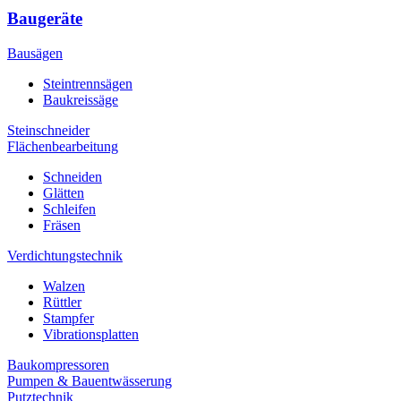
Baugeräte
Bausägen
Steintrennsägen
Baukreissäge
Steinschneider
Flächenbearbeitung
Schneiden
Glätten
Schleifen
Fräsen
Verdichtungstechnik
Walzen
Rüttler
Stampfer
Vibrationsplatten
Baukompressoren
Pumpen & Bauentwässerung
Putztechnik