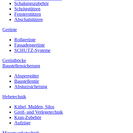
Schalungszubehör
Schrägstützen
Fensterstützen
Abschalstützen
Gerüste
Rollgerüste
Fassadengerüste
SCHUTZ-Systeme
Gerüstböcke
Baustellensicherung
Absperrgitter
Baustellentür
Absturzsicherung
Hebetechnik
Kübel, Mulden, Silos
Greif- und Verlegetechnik
Kran-Zubehör
Aufzüge
Mauerwerkstechnik