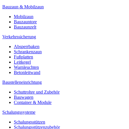
Bauzaun & Mobilzaun
Mobilzaun
Bauzauntore
Bauzaunzelt
Verkehrssicherung
Absperrbaken
Schrankenzaun
Fußplatten
Leitkegel
Warnleuchten
Betonleitwand
Baustelleneinrichtung
Schuttrohre und Zubehör
Bauwagen
Container & Module
Schalungssysteme
Schalungsstützen
Schalungsstützenzubehör