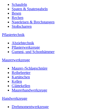
Schaufeln
Spaten & Spatengabeln
Besen
Rechen
Nageleisen & Brechstangen
Stoßscharren
Pflastertechnik
Abziehtechnik
Pflasterwerkzeuge
Gummi- und Schonhämmer
Maurerwerkzeuge
Maurer-/Schlagschnüre
Reibebretter
Kartätschen
Kellen
Glättekellen
Maurerhandwerkzeuge
Handwerkzeuge
Drehmomentwerkzeuge