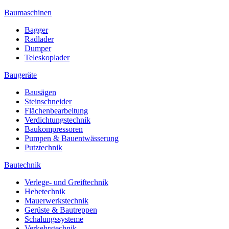
Baumaschinen
Bagger
Radlader
Dumper
Teleskoplader
Baugeräte
Bausägen
Steinschneider
Flächenbearbeitung
Verdichtungstechnik
Baukompressoren
Pumpen & Bauentwässerung
Putztechnik
Bautechnik
Verlege- und Greiftechnik
Hebetechnik
Mauerwerkstechnik
Gerüste & Bautreppen
Schalungssysteme
Verkehrstechnik