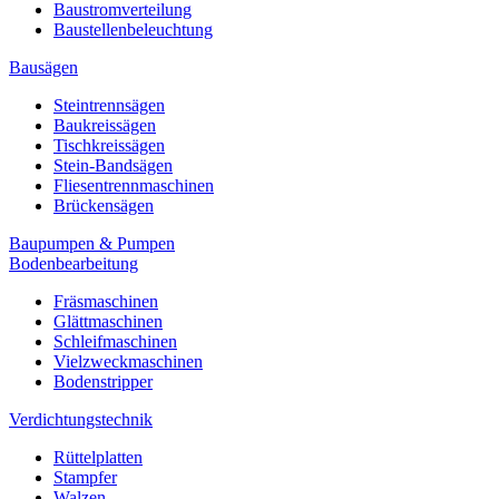
Baustromverteilung
Baustellenbeleuchtung
Bausägen
Steintrennsägen
Baukreissägen
Tischkreissägen
Stein-Bandsägen
Fliesentrennmaschinen
Brückensägen
Baupumpen & Pumpen
Bodenbearbeitung
Fräsmaschinen
Glättmaschinen
Schleifmaschinen
Vielzweckmaschinen
Bodenstripper
Verdichtungstechnik
Rüttelplatten
Stampfer
Walzen