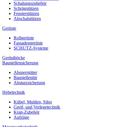
Schalungszubehör
Schrägstützen
Fensterstützen
Abschalstützen
Gerüste
Rollgerüste
Fassadengerüste
SCHUTZ-Systeme
Gerüstböcke
Baustellensicherung
Absperrgitter
Baustellentür
Absturzsicherung
Hebetechnik
Kübel, Mulden, Silos
Greif- und Verlegetechnik
Kran-Zubehör
Aufzüge
Mauerwerkstechnik