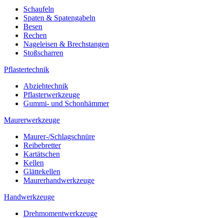
Schaufeln
Spaten & Spatengabeln
Besen
Rechen
Nageleisen & Brechstangen
Stoßscharren
Pflastertechnik
Abziehtechnik
Pflasterwerkzeuge
Gummi- und Schonhämmer
Maurerwerkzeuge
Maurer-/Schlagschnüre
Reibebretter
Kartätschen
Kellen
Glättekellen
Maurerhandwerkzeuge
Handwerkzeuge
Drehmomentwerkzeuge