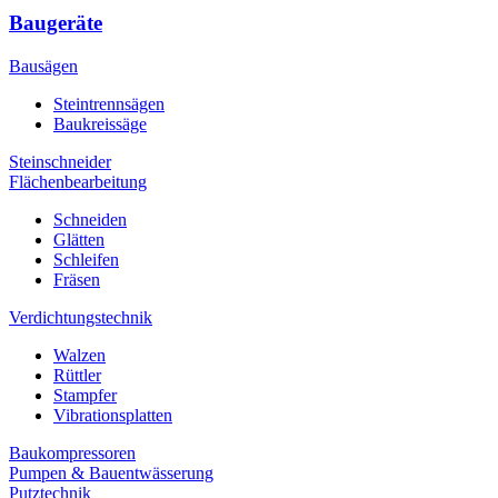
Baugeräte
Bausägen
Steintrennsägen
Baukreissäge
Steinschneider
Flächenbearbeitung
Schneiden
Glätten
Schleifen
Fräsen
Verdichtungstechnik
Walzen
Rüttler
Stampfer
Vibrationsplatten
Baukompressoren
Pumpen & Bauentwässerung
Putztechnik