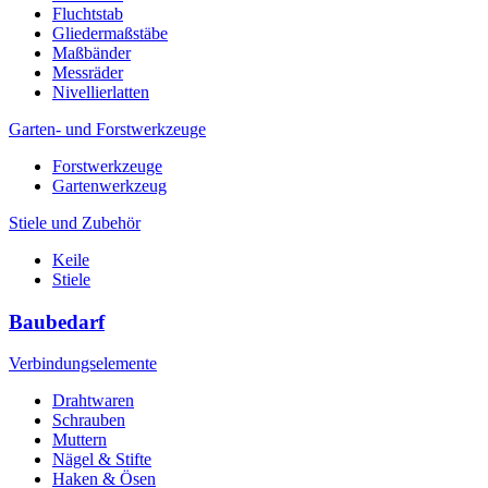
Fluchtstab
Gliedermaßstäbe
Maßbänder
Messräder
Nivellierlatten
Garten- und Forstwerkzeuge
Forstwerkzeuge
Gartenwerkzeug
Stiele und Zubehör
Keile
Stiele
Baubedarf
Verbindungselemente
Drahtwaren
Schrauben
Muttern
Nägel & Stifte
Haken & Ösen