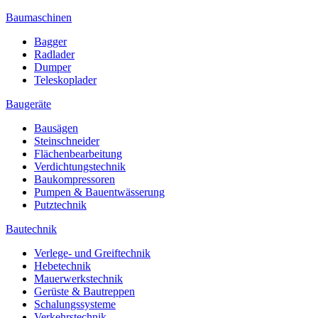
Baumaschinen
Bagger
Radlader
Dumper
Teleskoplader
Baugeräte
Bausägen
Steinschneider
Flächenbearbeitung
Verdichtungstechnik
Baukompressoren
Pumpen & Bauentwässerung
Putztechnik
Bautechnik
Verlege- und Greiftechnik
Hebetechnik
Mauerwerkstechnik
Gerüste & Bautreppen
Schalungssysteme
Verkehrstechnik