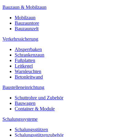
Bauzaun & Mobilzaun
Mobilzaun
Bauzauntore
Bauzaunzelt
Verkehrssicherung
Absperrbaken
Schrankenzaun
Fußplatten
Leitkegel
Warnleuchten
Betonleitwand
Baustelleneinrichtung
Schuttrohre und Zubehör
Bauwagen
Container & Module
Schalungssysteme
Schalungsstützen
Schalungsstützenzubehör