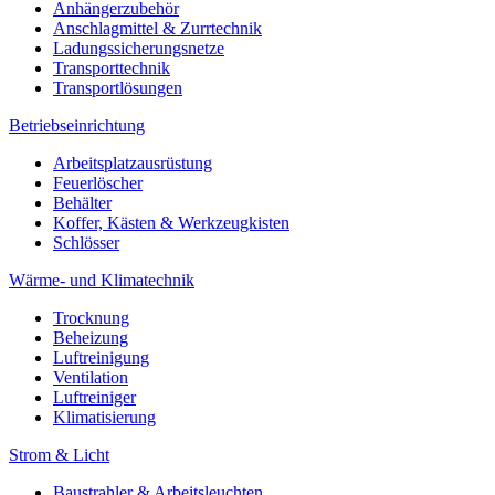
Anhängerzubehör
Anschlagmittel & Zurrtechnik
Ladungssicherungsnetze
Transporttechnik
Transportlösungen
Betriebseinrichtung
Arbeitsplatzausrüstung
Feuerlöscher
Behälter
Koffer, Kästen & Werkzeugkisten
Schlösser
Wärme- und Klimatechnik
Trocknung
Beheizung
Luftreinigung
Ventilation
Luftreiniger
Klimatisierung
Strom & Licht
Baustrahler & Arbeitsleuchten