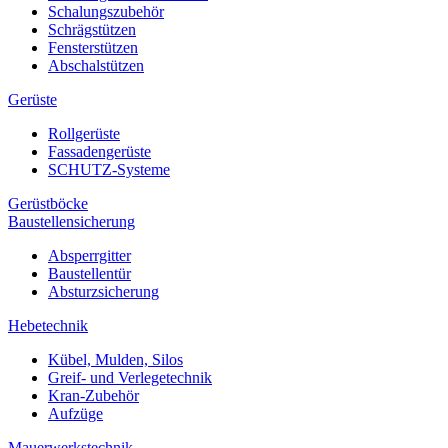
Schalungszubehör
Schrägstützen
Fensterstützen
Abschalstützen
Gerüste
Rollgerüste
Fassadengerüste
SCHUTZ-Systeme
Gerüstböcke
Baustellensicherung
Absperrgitter
Baustellentür
Absturzsicherung
Hebetechnik
Kübel, Mulden, Silos
Greif- und Verlegetechnik
Kran-Zubehör
Aufzüge
Mauerwerkstechnik