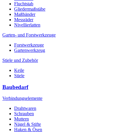
Fluchtstab
Gliedermaßstäbe
Maßbänder
Messräder
Nivellierlatten
Garten- und Forstwerkzeuge
Forstwerkzeuge
Gartenwerkzeug
Stiele und Zubehör
Keile
Stiele
Baubedarf
Verbindungselemente
Drahtwaren
Schrauben
Muttern
Nägel & Stifte
Haken & Ösen