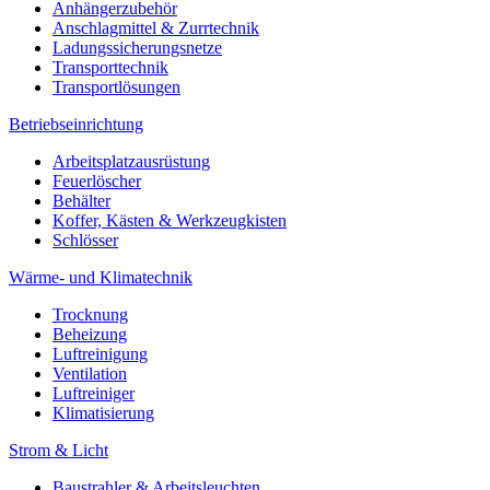
Anhängerzubehör
Anschlagmittel & Zurrtechnik
Ladungssicherungsnetze
Transporttechnik
Transportlösungen
Betriebseinrichtung
Arbeitsplatzausrüstung
Feuerlöscher
Behälter
Koffer, Kästen & Werkzeugkisten
Schlösser
Wärme- und Klimatechnik
Trocknung
Beheizung
Luftreinigung
Ventilation
Luftreiniger
Klimatisierung
Strom & Licht
Baustrahler & Arbeitsleuchten