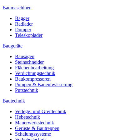
Baumaschinen
Bagger
Radlader
Dumper
Teleskoplader
Baugeräte
Bausägen
Steinschneider
Flächenbearbeitung
Verdichtungstechnik
Baukompressoren
Pumpen & Bauentwässerung
Putztechnik
Bautechnik
Verlege- und Greiftechnik
Hebetechnik
Mauerwerkstechnik
Gerüste & Bautreppen
Schalungssysteme
Verkehrstechnik