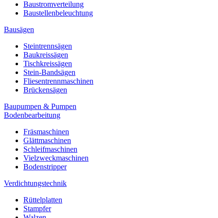
Baustromverteilung
Baustellenbeleuchtung
Bausägen
Steintrennsägen
Baukreissägen
Tischkreissägen
Stein-Bandsägen
Fliesentrennmaschinen
Brückensägen
Baupumpen & Pumpen
Bodenbearbeitung
Fräsmaschinen
Glättmaschinen
Schleifmaschinen
Vielzweckmaschinen
Bodenstripper
Verdichtungstechnik
Rüttelplatten
Stampfer
Walzen