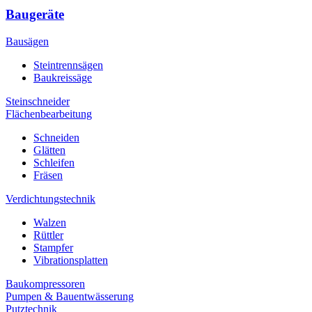
Baugeräte
Bausägen
Steintrennsägen
Baukreissäge
Steinschneider
Flächenbearbeitung
Schneiden
Glätten
Schleifen
Fräsen
Verdichtungstechnik
Walzen
Rüttler
Stampfer
Vibrationsplatten
Baukompressoren
Pumpen & Bauentwässerung
Putztechnik