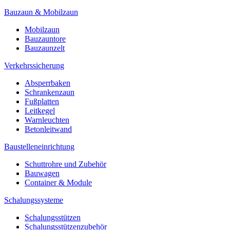
Bauzaun & Mobilzaun
Mobilzaun
Bauzauntore
Bauzaunzelt
Verkehrssicherung
Absperrbaken
Schrankenzaun
Fußplatten
Leitkegel
Warnleuchten
Betonleitwand
Baustelleneinrichtung
Schuttrohre und Zubehör
Bauwagen
Container & Module
Schalungssysteme
Schalungsstützen
Schalungsstützenzubehör