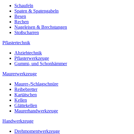
Schaufeln
Spaten & Spatengabeln
Besen
Rechen
Nageleisen & Brechstangen
Stoßscharren
Pflastertechnik
Abziehtechnik
Pflasterwerkzeuge
Gummi- und Schonhämmer
Maurerwerkzeuge
Maurer-/Schlagschnüre
Reibebretter
Kartätschen
Kellen
Glättekellen
Maurerhandwerkzeuge
Handwerkzeuge
Drehmomentwerkzeuge