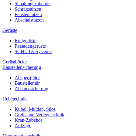
Schalungszubehör
Schrägstützen
Fensterstützen
Abschalstützen
Gerüste
Rollgerüste
Fassadengerüste
SCHUTZ-Systeme
Gerüstböcke
Baustellensicherung
Absperrgitter
Baustellentür
Absturzsicherung
Hebetechnik
Kübel, Mulden, Silos
Greif- und Verlegetechnik
Kran-Zubehör
Aufzüge
Mauerwerkstechnik