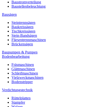
Baustromverteilung
Baustellenbeleuchtung
Bausägen
Steintrennsägen
Baukreissägen
Tischkreissägen
Stein-Bandsägen
Fliesentrennmaschinen
Brückensägen
Baupumpen & Pumpen
Bodenbearbeitung
Fräsmaschinen
Glättmaschinen
Schleifmaschinen
Vielzweckmaschinen
Bodenstripper
Verdichtungstechnik
Rüttelplatten
Stampfer
Walzen