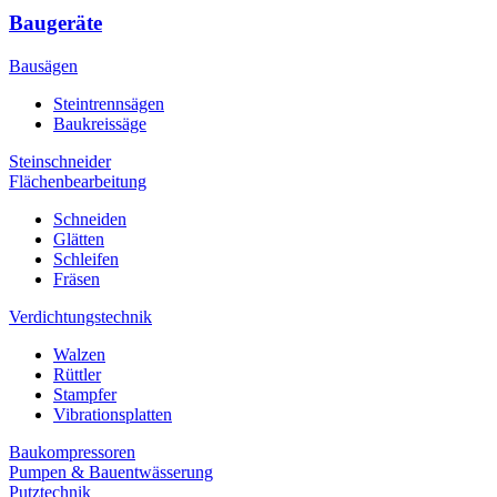
Baugeräte
Bausägen
Steintrennsägen
Baukreissäge
Steinschneider
Flächenbearbeitung
Schneiden
Glätten
Schleifen
Fräsen
Verdichtungstechnik
Walzen
Rüttler
Stampfer
Vibrationsplatten
Baukompressoren
Pumpen & Bauentwässerung
Putztechnik