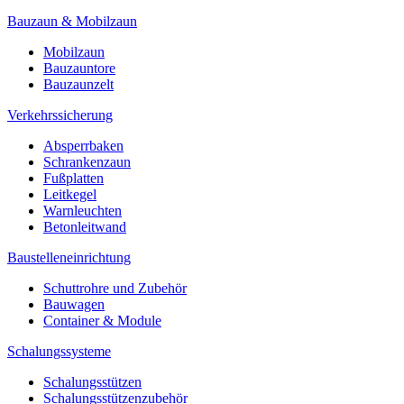
Bauzaun & Mobilzaun
Mobilzaun
Bauzauntore
Bauzaunzelt
Verkehrssicherung
Absperrbaken
Schrankenzaun
Fußplatten
Leitkegel
Warnleuchten
Betonleitwand
Baustelleneinrichtung
Schuttrohre und Zubehör
Bauwagen
Container & Module
Schalungssysteme
Schalungsstützen
Schalungsstützenzubehör