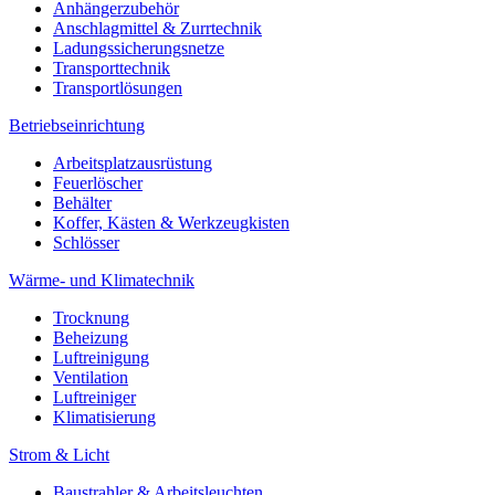
Anhängerzubehör
Anschlagmittel & Zurrtechnik
Ladungssicherungsnetze
Transporttechnik
Transportlösungen
Betriebseinrichtung
Arbeitsplatzausrüstung
Feuerlöscher
Behälter
Koffer, Kästen & Werkzeugkisten
Schlösser
Wärme- und Klimatechnik
Trocknung
Beheizung
Luftreinigung
Ventilation
Luftreiniger
Klimatisierung
Strom & Licht
Baustrahler & Arbeitsleuchten