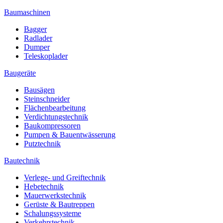
Baumaschinen
Bagger
Radlader
Dumper
Teleskoplader
Baugeräte
Bausägen
Steinschneider
Flächenbearbeitung
Verdichtungstechnik
Baukompressoren
Pumpen & Bauentwässerung
Putztechnik
Bautechnik
Verlege- und Greiftechnik
Hebetechnik
Mauerwerkstechnik
Gerüste & Bautreppen
Schalungssysteme
Verkehrstechnik