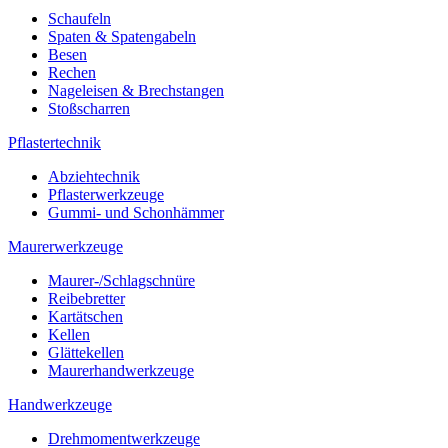
Schaufeln
Spaten & Spatengabeln
Besen
Rechen
Nageleisen & Brechstangen
Stoßscharren
Pflastertechnik
Abziehtechnik
Pflasterwerkzeuge
Gummi- und Schonhämmer
Maurerwerkzeuge
Maurer-/Schlagschnüre
Reibebretter
Kartätschen
Kellen
Glättekellen
Maurerhandwerkzeuge
Handwerkzeuge
Drehmomentwerkzeuge