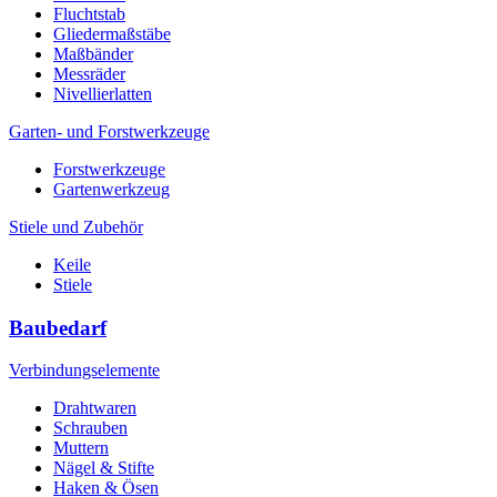
Fluchtstab
Gliedermaßstäbe
Maßbänder
Messräder
Nivellierlatten
Garten- und Forstwerkzeuge
Forstwerkzeuge
Gartenwerkzeug
Stiele und Zubehör
Keile
Stiele
Baubedarf
Verbindungselemente
Drahtwaren
Schrauben
Muttern
Nägel & Stifte
Haken & Ösen