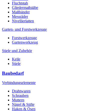
Fluchtstab
Gliedermaßstäbe
Maßbänder
Messräder
Nivellierlatten
Garten- und Forstwerkzeuge
Forstwerkzeuge
Gartenwerkzeug
Stiele und Zubehör
Keile
Stiele
Baubedarf
Verbindungselemente
Drahtwaren
Schrauben
Muttern
Nägel & Stifte
Haken & Ösen