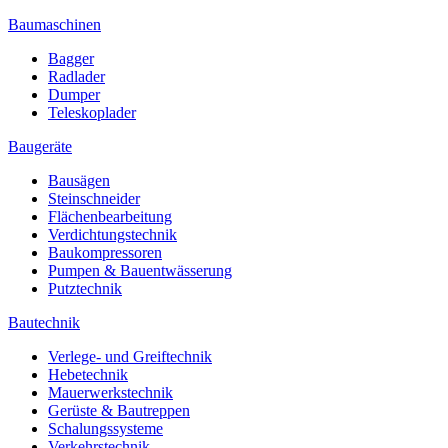
Baumaschinen
Bagger
Radlader
Dumper
Teleskoplader
Baugeräte
Bausägen
Steinschneider
Flächenbearbeitung
Verdichtungstechnik
Baukompressoren
Pumpen & Bauentwässerung
Putztechnik
Bautechnik
Verlege- und Greiftechnik
Hebetechnik
Mauerwerkstechnik
Gerüste & Bautreppen
Schalungssysteme
Verkehrstechnik