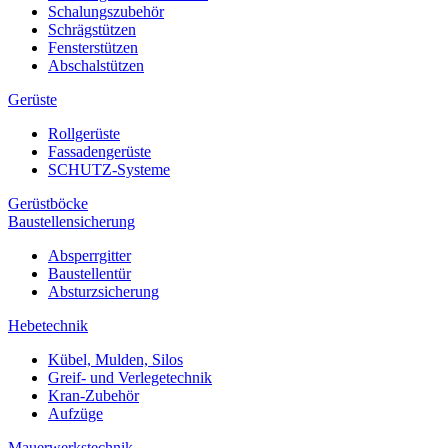
Schalungszubehör
Schrägstützen
Fensterstützen
Abschalstützen
Gerüste
Rollgerüste
Fassadengerüste
SCHUTZ-Systeme
Gerüstböcke
Baustellensicherung
Absperrgitter
Baustellentür
Absturzsicherung
Hebetechnik
Kübel, Mulden, Silos
Greif- und Verlegetechnik
Kran-Zubehör
Aufzüge
Mauerwerkstechnik