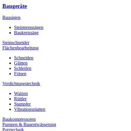
Baugeräte
Bausägen
Steintrennsägen
Baukreissäge
Steinschneider
Flächenbearbeitung
Schneiden
Glätten
Schleifen
Fräsen
Verdichtungstechnik
Walzen
Rüttler
Stampfer
Vibrationsplatten
Baukompressoren
Pumpen & Bauentwässerung
Putztechnik