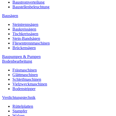
Baustromverteilung
Baustellenbeleuchtung
Bausägen
Steintrennsägen
Baukreissägen
Tischkreissägen
Stein-Bandsägen
Fliesentrennmaschinen
Brückensägen
Baupumpen & Pumpen
Bodenbearbeitung
Fräsmaschinen
Glättmaschinen
Schleifmaschinen
Vielzweckmaschinen
Bodenstripper
Verdichtungstechnik
Rüttelplatten
Stampfer
Walzen