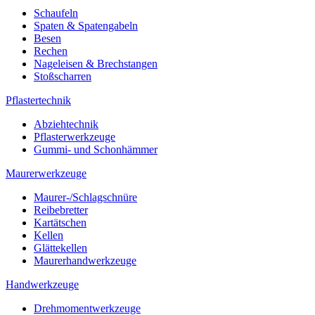
Schaufeln
Spaten & Spatengabeln
Besen
Rechen
Nageleisen & Brechstangen
Stoßscharren
Pflastertechnik
Abziehtechnik
Pflasterwerkzeuge
Gummi- und Schonhämmer
Maurerwerkzeuge
Maurer-/Schlagschnüre
Reibebretter
Kartätschen
Kellen
Glättekellen
Maurerhandwerkzeuge
Handwerkzeuge
Drehmomentwerkzeuge