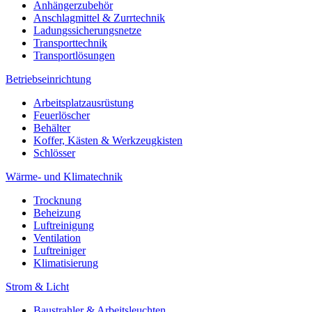
Anhängerzubehör
Anschlagmittel & Zurrtechnik
Ladungssicherungsnetze
Transporttechnik
Transportlösungen
Betriebseinrichtung
Arbeitsplatzausrüstung
Feuerlöscher
Behälter
Koffer, Kästen & Werkzeugkisten
Schlösser
Wärme- und Klimatechnik
Trocknung
Beheizung
Luftreinigung
Ventilation
Luftreiniger
Klimatisierung
Strom & Licht
Baustrahler & Arbeitsleuchten