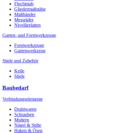
Fluchtstab
Gliedermaßstäbe
Maßbänder
Messräder
Nivellierlatten
Garten- und Forstwerkzeuge
Forstwerkzeuge
Gartenwerkzeug
Stiele und Zubehör
Keile
Stiele
Baubedarf
Verbindungselemente
Drahtwaren
Schrauben
Muttern
Nägel & Stifte
Haken & Ösen