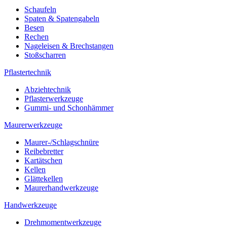
Schaufeln
Spaten & Spatengabeln
Besen
Rechen
Nageleisen & Brechstangen
Stoßscharren
Pflastertechnik
Abziehtechnik
Pflasterwerkzeuge
Gummi- und Schonhämmer
Maurerwerkzeuge
Maurer-/Schlagschnüre
Reibebretter
Kartätschen
Kellen
Glättekellen
Maurerhandwerkzeuge
Handwerkzeuge
Drehmomentwerkzeuge