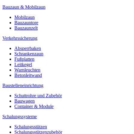
Bauzaun & Mobilzaun
Mobilzaun
Bauzauntore
Bauzaunzelt
Verkehrssicherung
Absperrbaken
Schrankenzaun
Fußplatten
Leitkegel
Warnleuchten
Betonleitwand
Baustelleneinrichtung
Schuttrohre und Zubehör
Bauwagen
Container & Module
Schalungssysteme
Schalungsstützen
Schalungsstützenzubehör