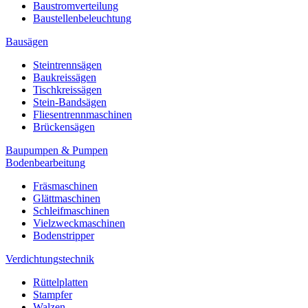
Baustromverteilung
Baustellenbeleuchtung
Bausägen
Steintrennsägen
Baukreissägen
Tischkreissägen
Stein-Bandsägen
Fliesentrennmaschinen
Brückensägen
Baupumpen & Pumpen
Bodenbearbeitung
Fräsmaschinen
Glättmaschinen
Schleifmaschinen
Vielzweckmaschinen
Bodenstripper
Verdichtungstechnik
Rüttelplatten
Stampfer
Walzen