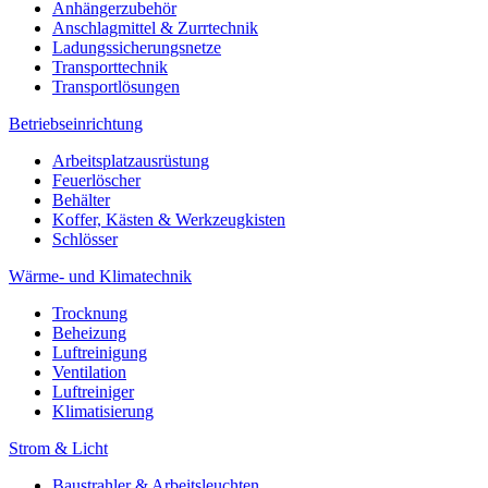
Anhängerzubehör
Anschlagmittel & Zurrtechnik
Ladungssicherungsnetze
Transporttechnik
Transportlösungen
Betriebseinrichtung
Arbeitsplatzausrüstung
Feuerlöscher
Behälter
Koffer, Kästen & Werkzeugkisten
Schlösser
Wärme- und Klimatechnik
Trocknung
Beheizung
Luftreinigung
Ventilation
Luftreiniger
Klimatisierung
Strom & Licht
Baustrahler & Arbeitsleuchten