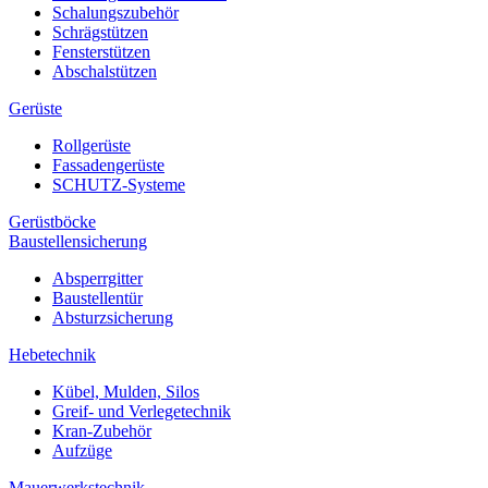
Schalungszubehör
Schrägstützen
Fensterstützen
Abschalstützen
Gerüste
Rollgerüste
Fassadengerüste
SCHUTZ-Systeme
Gerüstböcke
Baustellensicherung
Absperrgitter
Baustellentür
Absturzsicherung
Hebetechnik
Kübel, Mulden, Silos
Greif- und Verlegetechnik
Kran-Zubehör
Aufzüge
Mauerwerkstechnik