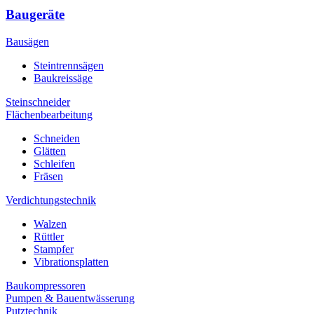
Baugeräte
Bausägen
Steintrennsägen
Baukreissäge
Steinschneider
Flächenbearbeitung
Schneiden
Glätten
Schleifen
Fräsen
Verdichtungstechnik
Walzen
Rüttler
Stampfer
Vibrationsplatten
Baukompressoren
Pumpen & Bauentwässerung
Putztechnik