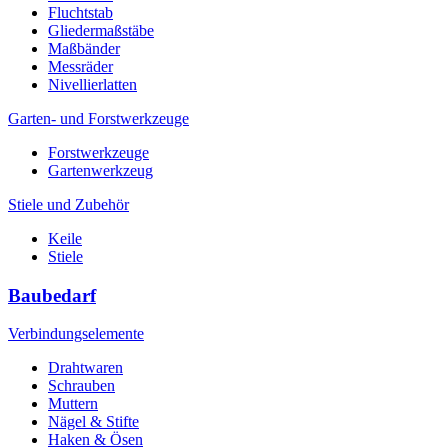
Fluchtstab
Gliedermaßstäbe
Maßbänder
Messräder
Nivellierlatten
Garten- und Forstwerkzeuge
Forstwerkzeuge
Gartenwerkzeug
Stiele und Zubehör
Keile
Stiele
Baubedarf
Verbindungselemente
Drahtwaren
Schrauben
Muttern
Nägel & Stifte
Haken & Ösen