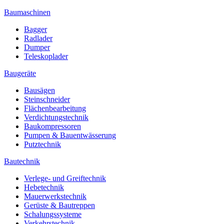
Baumaschinen
Bagger
Radlader
Dumper
Teleskoplader
Baugeräte
Bausägen
Steinschneider
Flächenbearbeitung
Verdichtungstechnik
Baukompressoren
Pumpen & Bauentwässerung
Putztechnik
Bautechnik
Verlege- und Greiftechnik
Hebetechnik
Mauerwerkstechnik
Gerüste & Bautreppen
Schalungssysteme
Verkehrstechnik