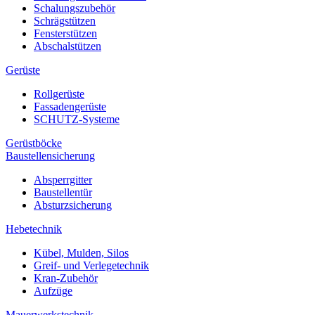
Schalungszubehör
Schrägstützen
Fensterstützen
Abschalstützen
Gerüste
Rollgerüste
Fassadengerüste
SCHUTZ-Systeme
Gerüstböcke
Baustellensicherung
Absperrgitter
Baustellentür
Absturzsicherung
Hebetechnik
Kübel, Mulden, Silos
Greif- und Verlegetechnik
Kran-Zubehör
Aufzüge
Mauerwerkstechnik