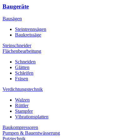
Baugeräte
Bausägen
Steintrennsägen
Baukreissäge
Steinschneider
Flächenbearbeitung
Schneiden
Glätten
Schleifen
Fräsen
Verdichtungstechnik
Walzen
Rüttler
Stampfer
Vibrationsplatten
Baukompressoren
Pumpen & Bauentwässerung
Putztechnik