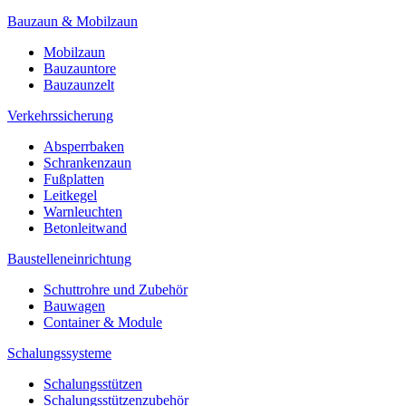
Bauzaun & Mobilzaun
Mobilzaun
Bauzauntore
Bauzaunzelt
Verkehrssicherung
Absperrbaken
Schrankenzaun
Fußplatten
Leitkegel
Warnleuchten
Betonleitwand
Baustelleneinrichtung
Schuttrohre und Zubehör
Bauwagen
Container & Module
Schalungssysteme
Schalungsstützen
Schalungsstützenzubehör