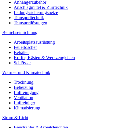
Anhängerzubehör
Anschlagmittel & Zurrtechnik
Ladungssicherungsnetze
Transporttechnik
Transportlösungen
Betriebseinrichtung
Arbeitsplatzausrüstung
Feuerlöscher
Behälter
Koffer, Kästen & Werkzeugkisten
Schlösser
Wärme- und Klimatechnik
Trocknung
Beheizung
Luftreinigung
Ventilation
Luftreiniger
Klimatisierung
Strom & Licht
Baustrahler & Arbeitsleuchten