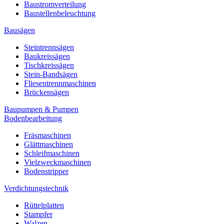
Baustromverteilung
Baustellenbeleuchtung
Bausägen
Steintrennsägen
Baukreissägen
Tischkreissägen
Stein-Bandsägen
Fliesentrennmaschinen
Brückensägen
Baupumpen & Pumpen
Bodenbearbeitung
Fräsmaschinen
Glättmaschinen
Schleifmaschinen
Vielzweckmaschinen
Bodenstripper
Verdichtungstechnik
Rüttelplatten
Stampfer
Walzen