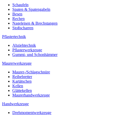
Schaufeln
Spaten & Spatengabeln
Besen
Rechen
Nageleisen & Brechstangen
Stoßscharren
Pflastertechnik
Abziehtechnik
Pflasterwerkzeuge
Gummi- und Schonhämmer
Maurerwerkzeuge
Maurer-/Schlagschnüre
Reibebretter
Kartätschen
Kellen
Glättekellen
Maurerhandwerkzeuge
Handwerkzeuge
Drehmomentwerkzeuge