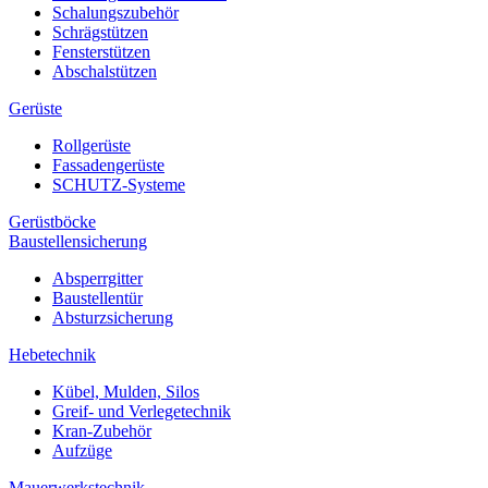
Schalungszubehör
Schrägstützen
Fensterstützen
Abschalstützen
Gerüste
Rollgerüste
Fassadengerüste
SCHUTZ-Systeme
Gerüstböcke
Baustellensicherung
Absperrgitter
Baustellentür
Absturzsicherung
Hebetechnik
Kübel, Mulden, Silos
Greif- und Verlegetechnik
Kran-Zubehör
Aufzüge
Mauerwerkstechnik