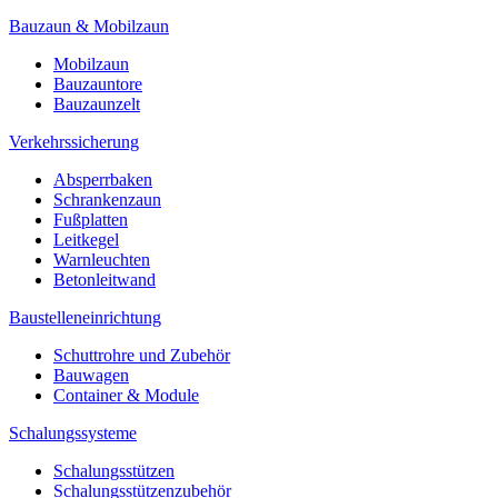
Bauzaun & Mobilzaun
Mobilzaun
Bauzauntore
Bauzaunzelt
Verkehrssicherung
Absperrbaken
Schrankenzaun
Fußplatten
Leitkegel
Warnleuchten
Betonleitwand
Baustelleneinrichtung
Schuttrohre und Zubehör
Bauwagen
Container & Module
Schalungssysteme
Schalungsstützen
Schalungsstützenzubehör