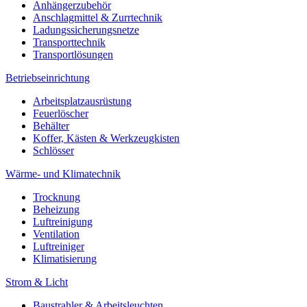
Anhängerzubehör
Anschlagmittel & Zurrtechnik
Ladungssicherungsnetze
Transporttechnik
Transportlösungen
Betriebseinrichtung
Arbeitsplatzausrüstung
Feuerlöscher
Behälter
Koffer, Kästen & Werkzeugkisten
Schlösser
Wärme- und Klimatechnik
Trocknung
Beheizung
Luftreinigung
Ventilation
Luftreiniger
Klimatisierung
Strom & Licht
Baustrahler & Arbeitsleuchten