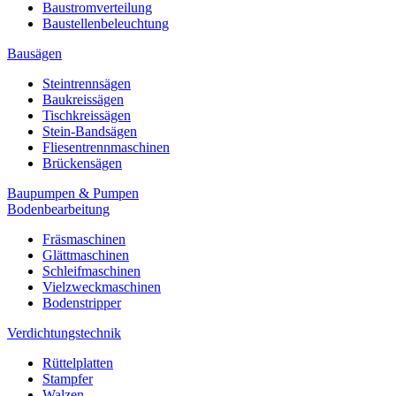
Baustromverteilung
Baustellenbeleuchtung
Bausägen
Steintrennsägen
Baukreissägen
Tischkreissägen
Stein-Bandsägen
Fliesentrennmaschinen
Brückensägen
Baupumpen & Pumpen
Bodenbearbeitung
Fräsmaschinen
Glättmaschinen
Schleifmaschinen
Vielzweckmaschinen
Bodenstripper
Verdichtungstechnik
Rüttelplatten
Stampfer
Walzen