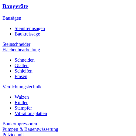
Baugeräte
Bausägen
Steintrennsägen
Baukreissäge
Steinschneider
Flächenbearbeitung
Schneiden
Glätten
Schleifen
Fräsen
Verdichtungstechnik
Walzen
Rüttler
Stampfer
Vibrationsplatten
Baukompressoren
Pumpen & Bauentwässerung
Putztechnik