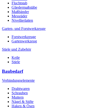
Fluchtstab
Gliedermaßstäbe
Maßbänder
Messräder
Nivellierlatten
Garten- und Forstwerkzeuge
Forstwerkzeuge
Gartenwerkzeug
Stiele und Zubehör
Keile
Stiele
Baubedarf
Verbindungselemente
Drahtwaren
Schrauben
Muttern
Nägel & Stifte
Haken & Ösen