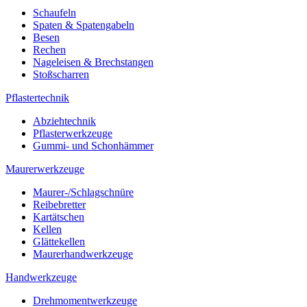
Schaufeln
Spaten & Spatengabeln
Besen
Rechen
Nageleisen & Brechstangen
Stoßscharren
Pflastertechnik
Abziehtechnik
Pflasterwerkzeuge
Gummi- und Schonhämmer
Maurerwerkzeuge
Maurer-/Schlagschnüre
Reibebretter
Kartätschen
Kellen
Glättekellen
Maurerhandwerkzeuge
Handwerkzeuge
Drehmomentwerkzeuge