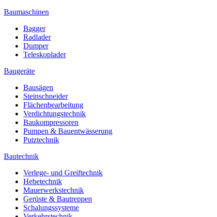
Baumaschinen
Bagger
Radlader
Dumper
Teleskoplader
Baugeräte
Bausägen
Steinschneider
Flächenbearbeitung
Verdichtungstechnik
Baukompressoren
Pumpen & Bauentwässerung
Putztechnik
Bautechnik
Verlege- und Greiftechnik
Hebetechnik
Mauerwerkstechnik
Gerüste & Bautreppen
Schalungssysteme
Verkehrstechnik